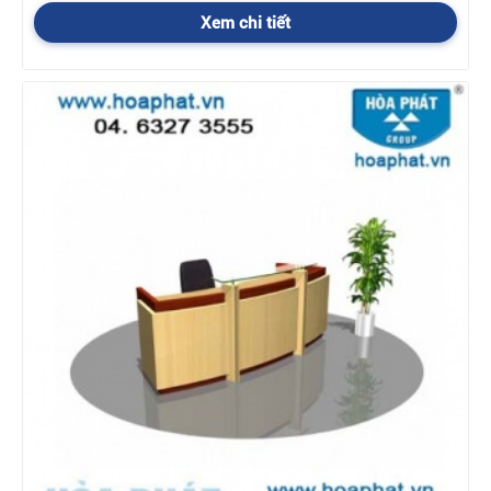
-
C
hính sách hỗ trợ vận chuyển mua nội thất công
trình Hoà Phát
Xem chi tiết
Trong nội thành Hà Nội:
Tùy vào đơn hàng và địa chỉ giao
hàng để có chính sách vận chuyển hợp lý. Những đơn hàng trên
10 triệu và ở gần thì chúng tôi miễn phí vận chuyển. Những đơn
hàng nhỏ hơn, ở xa thì phí vận chuyển do sự thỏa thuận giữa
nhân viên kinh doanh và khách hàng.
Ngoài nội thành Hà Nội:
Phí vận chuyển được tính theo km, và
do sự thỏa thuận giữa nhân viên kinh doanh và khách hàng
-
Chín
h sách hỗ trợ giá đối với những đơn hàng
lớn, liên hệ NVKD để biết chi tiết, Hotlines:
024.3550.5888
Chính sách bảo
hành sản phẩm nội thất công trình
Hoà Phát như thế nào ?
1. Thời gian bảo hành khi mua sản phẩm nội thất công
trình Hòa Phát là:
12 tháng
2. Điều kiện được bảo hành
- Sản phẩm bị hỏng hóc, sự cố do lỗi của nhà sản xuất.
- Sản phẩm còn trong thời hạn bảo hành.
3. Điều kiện không được bảo hành