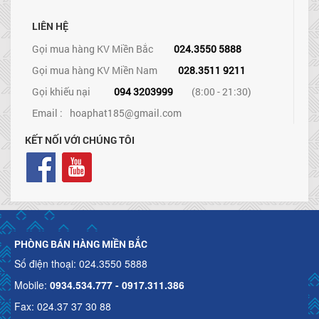
LIÊN HỆ
Gọi mua hàng KV Miền Bắc
024.3550 5888
Gọi mua hàng KV Miền Nam
028.3511 9211
Gọi khiếu nại
094 3203999
(8:00 - 21:30)
Email :
hoaphat185@gmail.com
KẾT NỐI VỚI CHÚNG TÔI
PHÒNG BÁN HÀNG MIỀN BẮC
Số điện thoại: 024.3550 5888
Mobile:
0934.534.777 - 0917.311.386
Fax: 024.37 37 30 88