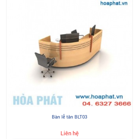
-
Bục phát biểu
Đặc biệt, hoaphat.net miễn phí tư vấn, thiết kế công trình đi kèm
các dịch vụ hỗ trợ tối đa cho khách hàng.
Đại lý phân phối nội thất Hòa Phát tại địa chỉ: 16-18 Nguyễn Bồ,
TP Hà Nội Là đơn vị có uy tín cung cấp và thi công lắp đặt
chính hãng, chất lượng và giá rẻ. Đây là địa chỉ đáng tin cậy để
bạn mua sản phẩm Nội thất Hòa Phát chính hãng, không qua
những khâu trung gian rắc rối nên đảm bảo không có sự trà trộn
của hàng giả, hàng nhái. Tới với chúng tôi quý khách hàng sẽ
trải nghiệm dịch vụ mua hàng tiêu chuẩn với các sản phẩm
100% chính hãng được xuất trực tiếp từ kho tổng Nội Thất Hòa
Phát tới tay khách hàng. Khui thùng, bóc hộp, lắp đặt trực tiếp
tại nhà. Dịch vụ bảo hành đổi trả chính hãng theo tiêu chuẩn
nhà máy - bảo trì trọn đời. Việc đặt mua hàng và bảo hành bảo
trì sản phẩm có thể thực hiện dễ dàng qua một vài bước đơn
giản.
Bàn lễ tân BLT03
Ưu đãi lớn
khi mua nội thất công trình
Hoà Phát chính hãng
Liên hệ