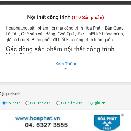
Nội thất công trình
(110 Sản phẩm)
Hoaphat.net sản phẩm nội thất công trình Hòa Phát: Bàn Quầy
Lễ Tân, Ghế sân vận động, Ghế Quầy Bar...thiết kế thông minh,
giá cả hợp lý. Phân phối nội thất khu công trình toàn quốc
Các dòng sản phẩm nội thất công trình
Hoà Phát
Xem Thêm
-
Bàn Quầy Lễ Tân
-
Ghế Quầy Bar
-
Ghế sân vận động
-
Bàn gấp khung thép
Bộ lọc nhanh
-
Giá kệ siêu thị
Lọc giá
Mới nhất
Giá tăng dần
Giá giảm dần
-
Bàn ghế cafe
-
Bàn ghế khách sạn
-
Bục Tượng Bác Hồ