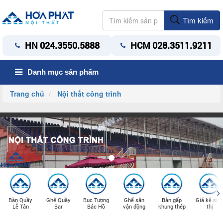
Tìm kiếm
HN 024.3550.5888
HCM 028.3511.9211
Danh mục sản phẩm
Trang chủ
Nội thất công trình
Bàn Quầy
Ghế Quầy
Bục Tượng
Ghế sân
Bàn gấp
Giá kệ siê
Lễ Tân
Bar
Bác Hồ
vận động
khung thép
thị