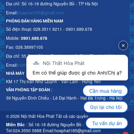
Địa chỉ: Số 16-18 đường Nguyễn Bồ - TP Hà Nội
Email:
hoaphat185@gmail.com
PHÒNG BÁN HÀNG MIỀN NAM
Số điện thoại: 028.3511 9211 - 0901.689.678
Mobile:
0901.689.678
Fax: 028.38997105
Địa chỉ: 55 Bạch Đằng, Phường 15, Q. Bình Thạnh, HCM
Nội Thất Hòa Phát
Email:
noithathoaphattot@gmail.com
Em có thể giúp được gì cho Anh/Chị ạ? 
NHÀ MÁY
KM 17 Thị trấn Như Quỳnh - Văn Lâm - Hưng Yên
VĂN PHÒNG TẬP ĐOÀN :
Cần mua hàng
39 Nguyễn Đình Chiểu - Lê Đại Hành - Hai Bà Trưng - Hà Nội
Gọi lại cho tôi
© 2026 Nội thất Hòa Phát Tất cả các quyền
Tư vấn dự án
Miền Bắc
: Số 16-18 đường Nguyễn Bồ - TP Hà Nội
Tel:024.3550 5888 Email:hoaphat185@gmail.com