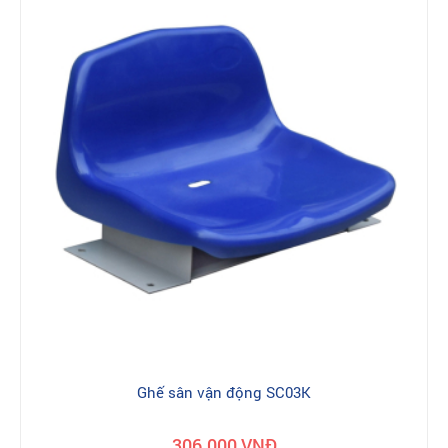
Ghế sân vận động SC03K
306.000 VNĐ