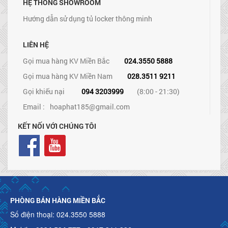
HỆ THỐNG SHOWROOM
Hướng dẫn sử dụng tủ locker thông minh
LIÊN HỆ
Gọi mua hàng KV Miền Bắc
024.3550 5888
Gọi mua hàng KV Miền Nam
028.3511 9211
Gọi khiếu nại
094 3203999
(8:00 - 21:30)
Email :
hoaphat185@gmail.com
KẾT NỐI VỚI CHÚNG TÔI
PHÒNG BÁN HÀNG MIỀN BẮC
Số điện thoại: 024.3550 5888