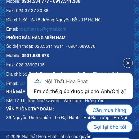
Mobile:
0934.534.777 - 0917.311.386
Fax: 024.37 37 30 88
Địa chỉ: Số 16-18 đường Nguyễn Bồ - TP Hà Nội
Email:
hoaphat185@gmail.com
PHÒNG BÁN HÀNG MIỀN NAM
Số điện thoại: 028.3511 9211 - 0901.689.678
Mobile:
0901.689.678
Fax: 028.38997105
Địa chỉ: 55 Bạch Đằng, Phường 15, Q. Bình Thạnh, HCM
Nội Thất Hòa Phát
Email:
noithathoaphattot@gmail.com
Em có thể giúp được gì cho Anh/Chị ạ? 
NHÀ MÁY
KM 17 Thị trấn Như Quỳnh - Văn Lâm - Hưng Yên
VĂN PHÒNG TẬP ĐOÀN :
Cần mua hàng
39 Nguyễn Đình Chiểu - Lê Đại Hành - Hai Bà Trưng - Hà Nội
Gọi lại cho tôi
© 2026 Nội thất Hòa Phát Tất cả các quyền