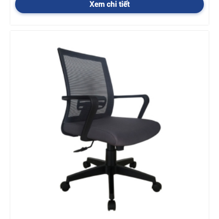
lụt, hỏa hoạn, động đất
Xem chi tiết
4. Chi phí bảo hành
- Bảo hành miễn phí cho tất cả các sản phẩm bị hỏng hóc do lỗi
của nhà sản xuất.
- Đối với các sản phẩm bị hỏng hóc không phải do lỗi của nhà
sản xuất thì công ty sẽ tính phí bảo hành, chi phí bảo hành sẽ
được thỏa thuận giữa công ty và khách hàng.
Chính sách đổi trả hàng hoá khi mua sản phẩm Nội
thất Hoà như thế nào ?
Đối với những hàng chưa giao:
Khách hàng có thể gọi điện cho nhân viên kinh doanh đang làm
việc với mình theo thông tin trên báo giá và hóa đơn, để thỏa
thuận chuyển sang mặt hàng khác. Kinh doanh sẽ làm lại báo
giá cho quý khách ký xác nhận rồi mới chuyển hàng.
Đối với những hàng đã giao:
- Với những sản phẩm lỗi:
Khi giao hàng quý khách có thể
kiểm tra xem hàng đó có phải là hàng mình đặt không, có làm
theo yêu cầu của mình không. Nếu kiểm tra hàng đó bị lỗi do
bên phía nhà cung cấp thì quý khách có thể yêu cầu đổi hàng,