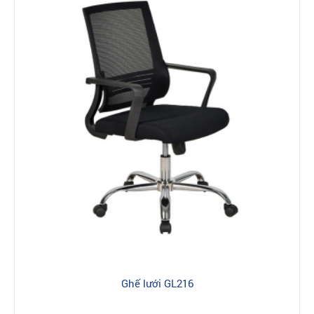
giúp chiếc ghế trở nên đẹp, hiện đại, phù hợp với những không
gian làm việc chuyên nghiệp, sang trọng.Lưng và đệm ghế bằng
lưới nên ghế có độ thông thoáng cao, có khả năng chống tích
nhiệt hiệu quả. Dù ngồi trên ghế liên tục trong nhiều giờ liền để
làm việc thì bạn cũng sẽ không có cảm giác nóng bức, khó chịu.
Thiết kế lưng lưới và chân xoay tiện dụng nên người ngồi làm
việc trên ghế thường xuyên có tâm trạng thư thái, thoải mái,
phòng ngừa các chứng bệnh về tâm lý do stress kéo dài gây ra.
Qua đó, phòng ngừa nhiều chứng bệnh liên quan đến xương
khớp như: đau mỏi vai gáy, đau cứng cổ, đau nhức xương khớp,
thoái hóa đốt sống lưng....
Đặc biệt, ghế lưới nhân viên Hoà Phát có độ bền cao hơn hẳn.
Nhờ chất liệu tốt, độ bền cao nên chỉ cần đặt mua ghế lưới cho
không gian văn phòng thì bạn có thể yên tâm sử dụng trong
nhiều năm liền. Không cần văn quan đến việc thay mới hay sửa
chữa ghế.
Ghế nhân viên Hoà Phát
bọc nỉ
Là loại ghế được ưa chuộng nhất hiện nay được thiết kế với
Ghế lưới GL216
phần khung ghế bằng sắt bọc inox cao cấp hay bọc bằng nỉ,
màu sắc đa dạng, phong cách trẻ trung, hiện đại. Chất liệu nỉ sẽ
khiến người dùng hài lòng bởi sự êm ái mà sản phẩm mang lại,