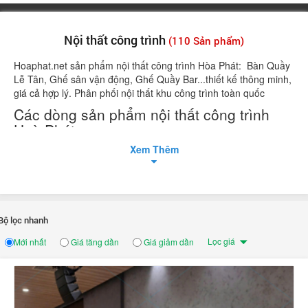
Nội thất công trình
(110 Sản phẩm)
Hoaphat.net sản phẩm nội thất công trình Hòa Phát: Bàn Quầy
Lễ Tân, Ghế sân vận động, Ghế Quầy Bar...thiết kế thông minh,
giá cả hợp lý. Phân phối nội thất khu công trình toàn quốc
Các dòng sản phẩm nội thất công trình
Hoà Phát
Xem Thêm
-
Bàn Quầy Lễ Tân
-
Ghế Quầy Bar
-
Ghế sân vận động
-
Bàn gấp khung thép
Bộ lọc nhanh
-
Giá kệ siêu thị
Lọc giá
Mới nhất
Giá tăng dần
Giá giảm dần
-
Bàn ghế cafe
-
Bàn ghế khách sạn
-
Bục Tượng Bác Hồ