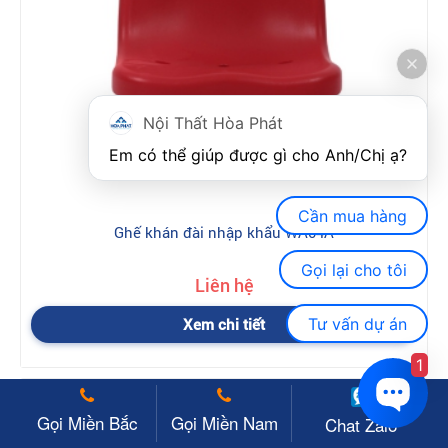
Nội Thất Hòa Phát
Em có thể giúp được gì cho Anh/Chị ạ? 
Cần mua hàng
Ghế khán đài nhập khẩu WA04A
Gọi lại cho tôi
Liên hệ
Tư vấn dự án
Xem chi tiết
1
Gọi Miền Bắc
Gọi Miền Nam
Chat Zalo