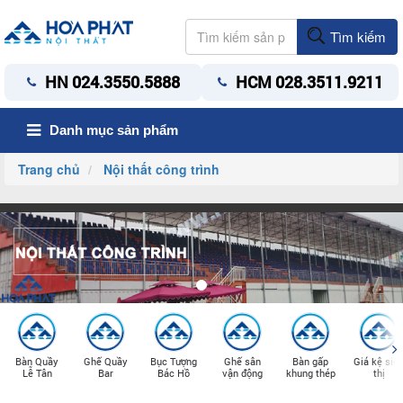
Tìm kiếm
HN 024.3550.5888
HCM 028.3511.9211
Danh mục sản phẩm
Trang chủ
Nội thất công trình
Bàn Quầy
Ghế Quầy
Bục Tượng
Ghế sân
Bàn gấp
Giá kệ siê
Lễ Tân
Bar
Bác Hồ
vận động
khung thép
thị