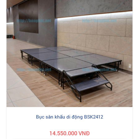
-
Bục phát biểu
Đặc biệt, hoaphat.net miễn phí tư vấn, thiết kế công trình đi kèm
các dịch vụ hỗ trợ tối đa cho khách hàng.
Đại lý phân phối nội thất Hòa Phát tại địa chỉ: 16-18 Nguyễn Bồ,
TP Hà Nội Là đơn vị có uy tín cung cấp và thi công lắp đặt
chính hãng, chất lượng và giá rẻ. Đây là địa chỉ đáng tin cậy để
bạn mua sản phẩm Nội thất Hòa Phát chính hãng, không qua
những khâu trung gian rắc rối nên đảm bảo không có sự trà trộn
của hàng giả, hàng nhái. Tới với chúng tôi quý khách hàng sẽ
trải nghiệm dịch vụ mua hàng tiêu chuẩn với các sản phẩm
100% chính hãng được xuất trực tiếp từ kho tổng Nội Thất Hòa
Phát tới tay khách hàng. Khui thùng, bóc hộp, lắp đặt trực tiếp
tại nhà. Dịch vụ bảo hành đổi trả chính hãng theo tiêu chuẩn
nhà máy - bảo trì trọn đời. Việc đặt mua hàng và bảo hành bảo
trì sản phẩm có thể thực hiện dễ dàng qua một vài bước đơn
giản.
Bục sân khấu di động BSK2412
Ưu đãi lớn
khi mua nội thất công trình
Hoà Phát chính hãng
14.550.000 VNĐ