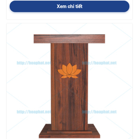
-
C
hính sách hỗ trợ vận chuyển mua nội thất công
trình Hoà Phát
Xem chi tiết
Trong nội thành Hà Nội:
Tùy vào đơn hàng và địa chỉ giao
hàng để có chính sách vận chuyển hợp lý. Những đơn hàng trên
10 triệu và ở gần thì chúng tôi miễn phí vận chuyển. Những đơn
hàng nhỏ hơn, ở xa thì phí vận chuyển do sự thỏa thuận giữa
nhân viên kinh doanh và khách hàng.
Ngoài nội thành Hà Nội:
Phí vận chuyển được tính theo km, và
do sự thỏa thuận giữa nhân viên kinh doanh và khách hàng
-
Chín
h sách hỗ trợ giá đối với những đơn hàng
lớn, liên hệ NVKD để biết chi tiết, Hotlines:
024.3550.5888
Chính sách bảo
hành sản phẩm nội thất công trình
Hoà Phát như thế nào ?
1. Thời gian bảo hành khi mua sản phẩm nội thất công
trình Hòa Phát là:
12 tháng
2. Điều kiện được bảo hành
- Sản phẩm bị hỏng hóc, sự cố do lỗi của nhà sản xuất.
- Sản phẩm còn trong thời hạn bảo hành.
3. Điều kiện không được bảo hành