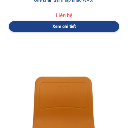
Ghế khán đài nhập khẩu WA07
Liên hệ
Xem chi tiết