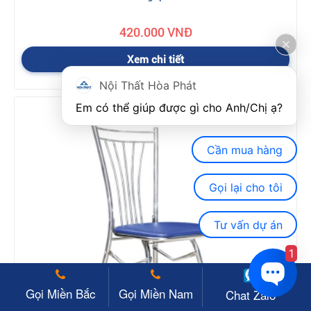
420.000 VNĐ
Xem chi tiết
Nội Thất Hòa Phát
Em có thể giúp được gì cho Anh/Chị ạ? 
Cần mua hàng
Gọi lại cho tôi
Tư vấn dự án
1
Gọi Miền Bắc
Gọi Miền Nam
Chat Zalo