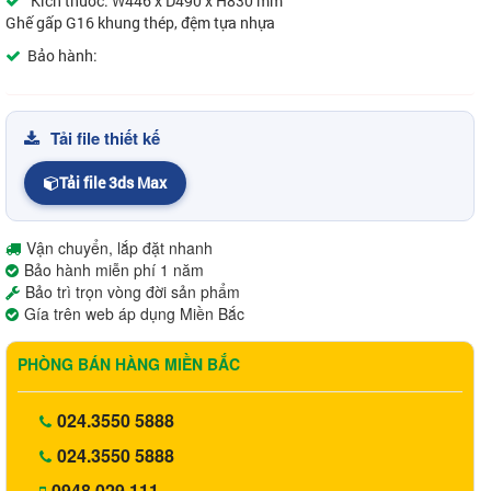
Kích thước: W446 x D490 x H830 mm
Ghế gấp G16 khung thép, đệm tựa nhựa
Bảo hành:
Tải file thiết kế
Tải file 3ds Max
Vận chuyển, lắp đặt nhanh
Bảo hành miễn phí 1 năm
Bảo trì trọn vòng đời sản phẩm
Gía trên web áp dụng Miền Bắc
PHÒNG BÁN HÀNG MIỀN BẮC
024.3550 5888
024.3550 5888
0948.029.111