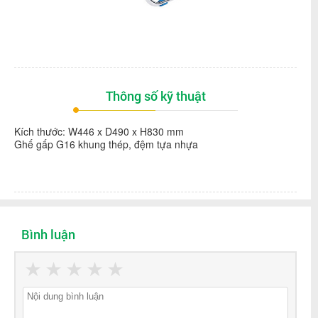
Thông số kỹ thuật
Kích thước: W446 x D490 x H830 mm
Ghế gấp G16 khung thép, đệm tựa nhựa
Bình luận
★
★
★
★
★