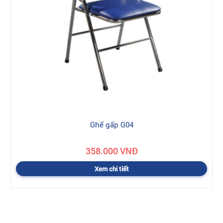
Ghế gấp G04
358.000 VNĐ
Xem chi tiết