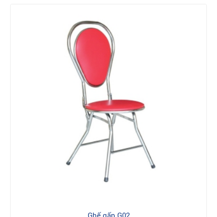
Ghế gấp G02