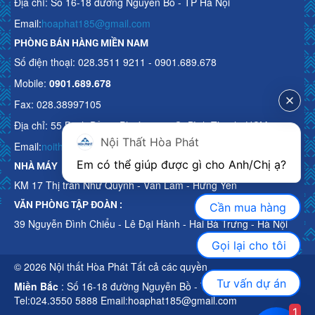
Địa chỉ: Số 16-18 đường Nguyễn Bồ - TP Hà Nội
Email:
hoaphat185@gmail.com
PHÒNG BÁN HÀNG MIỀN NAM
Số điện thoại: 028.3511 9211 - 0901.689.678
Mobile:
0901.689.678
Fax: 028.38997105
Địa chỉ: 55 Bạch Đằng, Phường 15, Q. Bình Thạnh, HCM
Nội Thất Hòa Phát
Email:
noithathoaphattot@gmail.com
Em có thể giúp được gì cho Anh/Chị ạ? 
NHÀ MÁY
KM 17 Thị trấn Như Quỳnh - Văn Lâm - Hưng Yên
VĂN PHÒNG TẬP ĐOÀN :
Cần mua hàng
39 Nguyễn Đình Chiểu - Lê Đại Hành - Hai Bà Trưng - Hà Nội
Gọi lại cho tôi
© 2026 Nội thất Hòa Phát Tất cả các quyền
Tư vấn dự án
Miền Bắc
: Số 16-18 đường Nguyễn Bồ - TP Hà Nội
Tel:024.3550 5888 Email:hoaphat185@gmail.com
1