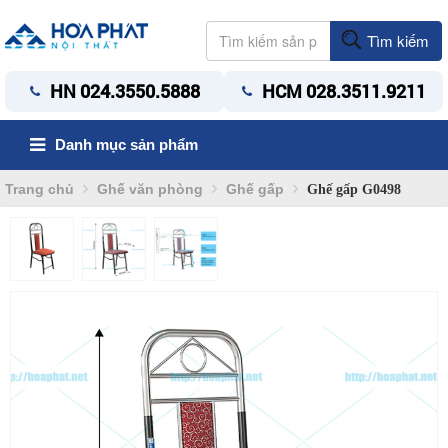
Tìm kiếm
HN 024.3550.5888
HCM 028.3511.9211
Danh mục sản phẩm
Trang chủ
Ghế văn phòng
Ghế gấp
Ghế gấp G0498