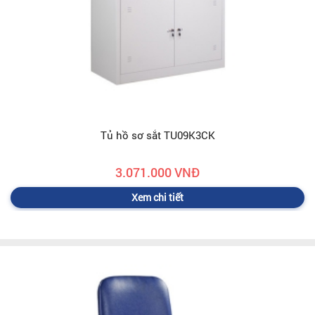
Tủ hồ sơ sắt TU09K3CK
3.071.000 VNĐ
Xem chi tiết