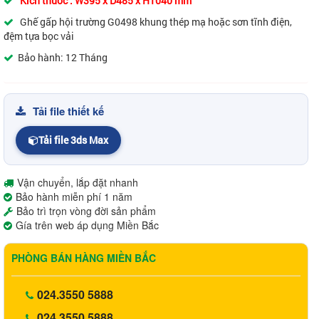
Kích thước : W395 x D485 x H1040 mm
Ghế gấp hội trường G0498 khung thép mạ hoặc sơn tĩnh điện,
đệm tựa bọc vải
Bảo hành: 12 Tháng
Tải file thiết kế
Tải file 3ds Max
Vận chuyển, lắp đặt nhanh
Bảo hành miễn phí 1 năm
Bảo trì trọn vòng đời sản phẩm
Gía trên web áp dụng Miền Bắc
PHÒNG BÁN HÀNG MIỀN BẮC
024.3550 5888
024.3550 5888