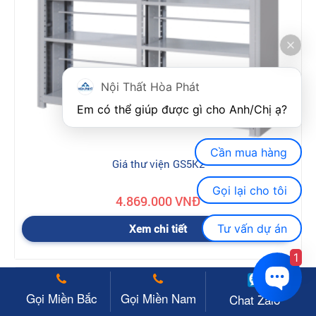
Nội Thất Hòa Phát
Em có thể giúp được gì cho Anh/Chị ạ? 
Cần mua hàng
Giá thư viện GS5K2
Gọi lại cho tôi
4.869.000 VNĐ
Tư vấn dự án
Xem chi tiết
1
Gọi Miền Bắc
Gọi Miền Nam
Chat Zalo