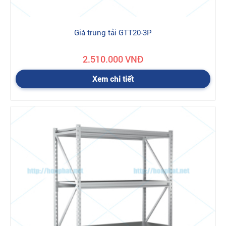
12 tháng
2. Điều kiện được bảo hành
- Sản phẩm bị hỏng hóc, sự cố do lỗi của nhà sản xuất.
Giá trung tải GTT20-3P
- Sản phẩm còn trong thời hạn bảo hành.
2.510.000 VNĐ
3. Điều kiện không được bảo hành
- Sản phẩm đã quá thời hạn bảo hành
Xem chi tiết
- Hư hỏng không phải do lỗi của nhà sản xuất mà do lỗi của
người sử dụng như không tuân theo hướng dẫn lắp đặt, sử
dụng, bảo quản của nhà sản xuất, sử dụng không đúng chức
năng và không thực hiện đúng các khuyến cáo của nhà sản
xuất…
- Hư hỏng do quá trình vận chuyển của người mua hàng.
- Hư hỏng xuất phát từ các nguyên nhân bất khả kháng như bão
lụt, hỏa hoạn, động đất
4. Chi phí bảo hành
- Bảo hành miễn phí cho tất cả các sản phẩm bị hỏng hóc do lỗi
của nhà sản xuất.