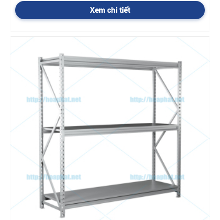
- Sản phẩm đi kèm với hướng dẫn lắp đặt, sử dụng.
Xem chi tiết
- Phiếu bảo hành
Ưu đãi lớn
khi mua giá tài liệu Hoà Phát
chính hãng
-
C
hính sách hỗ trợ vận chuyển mua giá tài liệu Hoà
Phát
Trong nội thành Hà Nội:
Tùy vào đơn hàng và địa chỉ giao
hàng để có chính sách vận chuyển hợp lý. Những đơn hàng trên
10 triệu và ở gần thì chúng tôi miễn phí vận chuyển. Những đơn
hàng nhỏ hơn, ở xa thì phí vận chuyển do sự thỏa thuận giữa
nhân viên kinh doanh và khách hàng.
Ngoài nội thành Hà Nội:
Phí vận chuyển được tính theo km, và
do sự thỏa thuận giữa nhân viên kinh doanh và khách hàng
-
Chín
h sách hỗ trợ giá đối với những đơn hàng
lớn, liên hệ NVKD để biết chi tiết, Hotlines:
024.3550.5888
Chính sách bảo
hành sản phẩm khi mua giá tài liệu
Hoà Phát như thế nào ?
1. Thời gian bảo hành khi mua giá tài liệu thất Hòa Phát là: