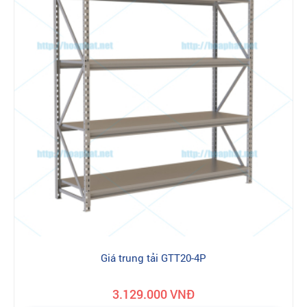
Địa chỉ giá tài liệu Hoà Phát chính hãng
ở đâu ?
Nhiều năm qua, đại lý phân phối nội thất Hòa Phát tại địa chỉ:
16-18 Nguyễn Bồ, TP Hà Nội Là đơn vị có uy tín cung cấp và thi
công lắp đặt chính hãng, chất lượng và giá rẻ. Đây là địa chỉ
đáng tin cậy để bạn mua sản phẩm Nội thất Hòa Phát chính
hãng, không qua những khâu trung gian rắc rối nên đảm bảo
không có sự trà trộn của hàng giả, hàng nhái. Tới với chúng tôi
quý khách hàng sẽ trải nghiệm dịch vụ mua hàng tiêu chuẩn với
các sản phẩm 100% chính hãng được xuất trực tiếp từ kho tổng
Nội Thất Hòa Phát tới tay khách hàng. Khui thùng, bóc hộp, lắp
đặt trực tiếp tại nhà. Dịch vụ bảo hành đổi trả chính hãng theo
tiêu chuẩn nhà máy - bảo trì trọn đời. Việc đặt mua hàng và bảo
hành bảo trì sản phẩm có thể thực hiện dễ dàng qua một vài
bước đơn giản.
Giá trung tải GTT20-4P
Khi mua giá tài liệu Hoà Phát
bạn cần lưu ý:
- Sản phẩm chính hãng luôn có gắn tem vỡ chứng nhận chính
3.129.000 VNĐ
hãng được gắn trực tiếp trên sản phẩm.