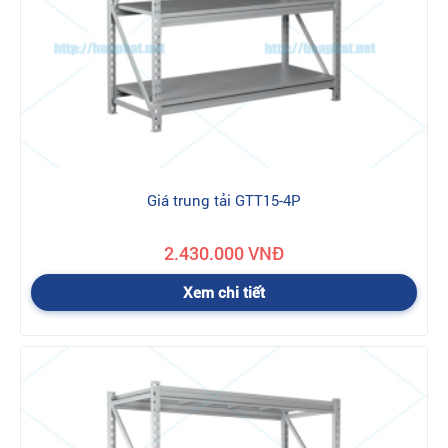
- Đối với các sản phẩm bị hỏng hóc không phải do lỗi của nhà
sản xuất thì công ty sẽ tính phí bảo hành, chi phí bảo hành sẽ
được thỏa thuận giữa công ty và khách hàng.
Ch
ính sách đổi trả hàng hoá khi mua sản phẩm giá
tài liệu Hoà Phát như thế nào ?
Đối với những hàng chưa giao:
Khách hàng có thể gọi điện
cho nhân viên kinh doanh đang làm việc với mình theo thông tin
trên báo giá và hóa đơn, để thỏa thuận chuyển sang mặt hàng
khác. Kinh doanh sẽ làm lại báo giá cho quý khách ký xác nhận
Giá trung tải GTT15-4P
rồi mới chuyển hàng.
Đối với những hàng đã giao:
- Với những sản phẩm lỗi:
2.430.000 VNĐ
Khi giao hàng quý khách có thể
kiểm tra xem hàng đó có phải là hàng mình đặt không, có làm
theo yêu cầu của mình không. Nếu kiểm tra hàng đó bị lỗi do
Xem chi tiết
bên phía nhà cung cấp thì quý khách có thể yêu cầu đổi hàng,
và mọi chi phí vận chuyển nhà cung cấp phải chịu. Nếu sản
phẩm bị lỗi do khách hàng thì bên phía nhà cung cấp không
chịu trách nhiệm đổi hàng. Nếu quý khách muốn đổi hàng thì
phải mất thêm chi phí. Chi phí này tùy thuộc vào sản phẩm và
sự thỏa thuận giữa khách hàng, nhân viên kinh doanh.
- Với những sản phẩm không lỗi:
Khi đã giao hàng mà khách