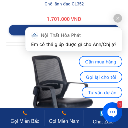
Ghế lãnh đạo GL352
1.701.000 VNĐ
Xem chi tiết
Nội Thất Hòa Phát
Em có thể giúp được gì cho Anh/Chị ạ? 
Cần mua hàng
Gọi lại cho tôi
Tư vấn dự án
1
Gọi Miền Bắc
Gọi Miền Nam
Chat Zalo