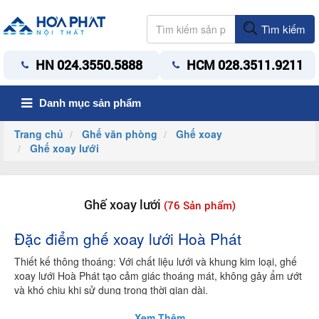
Tìm kiếm
HN 024.3550.5888
HCM 028.3511.9211
Danh mục sản phẩm
Trang chủ
Ghế văn phòng
Ghế xoay
Ghế xoay lưới
Ghế xoay lưới
(76 Sản phẩm)
Đặc điểm ghế xoay lưới
Hoà Phát
Thiết kế thông thoáng: Với chất liệu lưới và khung kim loại, ghế
xoay lưới Hoà Phát tạo cảm giác thoáng mát, không gây ẩm ướt
và khó chịu khi sử dụng trong thời gian dài.
Độ bền cao: Với khung ghế được làm từ kim loại chắc chắn, ghế
Xem Thêm