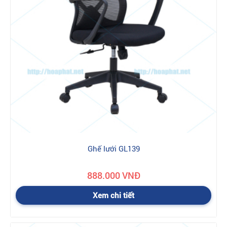
-
Chính sách hỗ trợ vận chuyển mua sản phẩm Nội
thất Hoà Phát
Trong nội thành Hà Nội:
Tùy vào đơn hàng và địa chỉ giao
hàng để có chính sách vận chuyển hợp lý. Những đơn hàng trên
10 triệu và ở gần thì chúng tôi miễn phí vận chuyển. Những đơn
hàng nhỏ hơn, ở xa thì phí vận chuyển do sự thỏa thuận giữa
nhân viên kinh doanh và khách hàng.
Ngoài nội thành Hà Nội:
Phí vận chuyển được tính theo km, và
do sự thỏa thuận giữa nhân viên kinh doanh và khách hàng
-
Chính
sách hỗ trợ giá đối với những đơn hàng
lớn, liên hệ NVKD để biết chi tiết,
024.3550 5888
Hotlines:
Ghế lưới GL139
888.000 VNĐ
Xem chi tiết