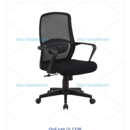
Ghế lưới GL133R