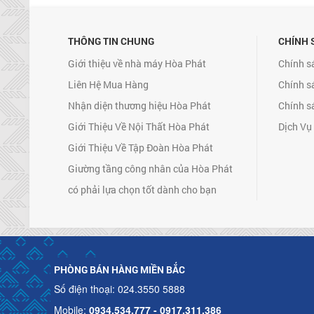
THÔNG TIN CHUNG
CHÍNH 
Giới thiệu về nhà máy Hòa Phát
Chính s
Liên Hệ Mua Hàng
Chính s
Nhận diện thương hiệu Hòa Phát
Chính s
Giới Thiệu Về Nội Thất Hòa Phát
Dịch Vụ
Giới Thiệu Về Tập Đoàn Hòa Phát
Giường tầng công nhân của Hòa Phát
có phải lựa chọn tốt dành cho bạn
PHÒNG BÁN HÀNG MIỀN BẮC
Số điện thoại: 024.3550 5888
Mobile:
0934.534.777 - 0917.311.386