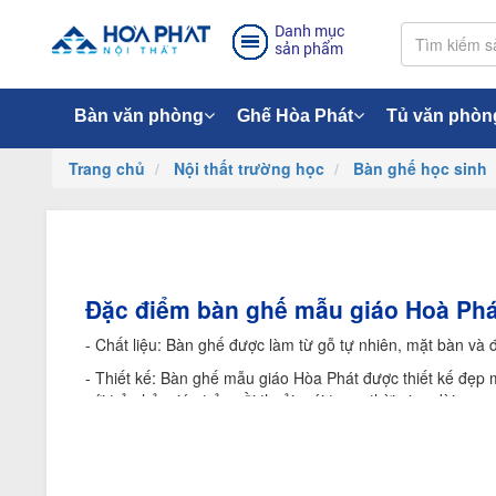
Danh mục
sản phẩm
Bàn văn phòng
Ghế Hòa Phát
Tủ văn phòn
Trang chủ
Nội thất trường học
Bàn ghế học sinh
Đặc điểm bàn ghế mẫu giáo Hoà Phá
- Chất liệu: Bàn ghế được làm từ gỗ tự nhiên, mặt bàn và
- Thiết kế: Bàn ghế mẫu giáo Hòa Phát được thiết kế đẹp 
với trẻ nhỏ, giúp trẻ ngồi thoải mái trong thời gian dài.
- Đa dạng kích thước: Bàn ghế mẫu giáo Hòa Phát có nhiều
- Tiện ích: Bàn ghế mẫu giáo Hòa Phát có ngăn để đựng sá