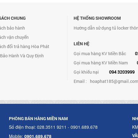
SÁCH CHUNG
HỆ THỐNG SHOWROOM
ách bảo hành
Hướng dẫn sử dụng tủ locker thô
ách vận chuyển
LIÊN HỆ
ách đổi trả hàng Hòa Phát
Gọi mua hàng KV Miền Bắc
0
 Bảo Hành Và Quy Định
Gọi mua hàng KV Miền Nam
Gọi khiếu nại
094 3203999
Email :
hoaphat185@gmail.co
PHÒNG BÁN HÀNG MIỀN NAM
NH
Số điện thoại: 028.3511 9211 - 0901.689.678
KM
VĂ
Mobile:
0901.689.678