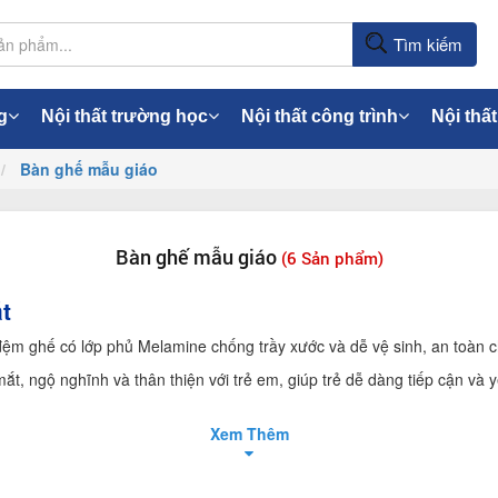
Tìm kiếm
g
Nội thất trường học
Nội thất công trình
Nội thất
Bàn ghế mẫu giáo
Bàn ghế mẫu giáo
(6 Sản phẩm)
t
 đệm ghế có lớp phủ Melamine chống trầy xước và dễ vệ sinh, an toàn c
mắt, ngộ nghĩnh và thân thiện với trẻ em, giúp trẻ dễ dàng tiếp cận v
Xem Thêm
 kích thước khác nhau, phù hợp với độ tuổi và chiều cao của trẻ em.
ch, đồ dùng học tập và đồ chơi của trẻ em, giúp trẻ dễ dàng lấy đồ m