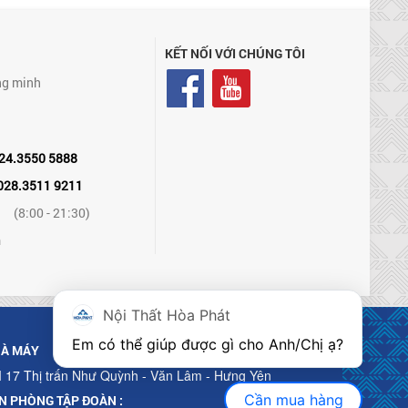
KẾT NỐI VỚI CHÚNG TÔI
ng minh
24.3550 5888
028.3511 9211
(8:00 - 21:30)
m
Nội Thất Hòa Phát
Em có thể giúp được gì cho Anh/Chị ạ? 
À MÁY
 17 Thị trấn Như Quỳnh - Văn Lâm - Hưng Yên
Cần mua hàng
N PHÒNG TẬP ĐOÀN :