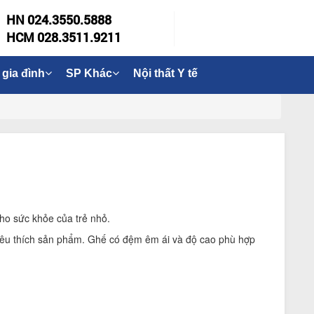
HN 024.3550.5888
HCM 028.3511.9211
 gia đình
SP Khác
Nội thất Y tế
ho sức khỏe của trẻ nhỏ.
à yêu thích sản phẩm. Ghế có đệm êm ái và độ cao phù hợp
à không phải đứng lên hay ngồi xuống.