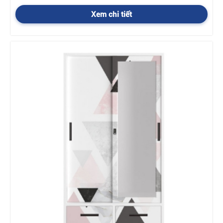
các sản phẩm 100% chính hãng được xuất trực tiếp từ kho tổng
Nội Thất Hòa Phát tới tay khách hàng. Khui thùng, bóc hộp, lắp
Xem chi tiết
đặt trực tiếp tại nhà. Dịch vụ bảo hành đổi trả chính hãng theo
tiêu chuẩn nhà máy - bảo trì trọn đời. Việc đặt mua hàng và bảo
hành bảo trì sản phẩm có thể thực hiện dễ dàng qua một vài
bước đơn giản.
Khi mua tủ quần áo Hoà Phát
bạn cần lưu ý:
- Sản phẩm chính hãng luôn có gắn tem vỡ chứng nhận chính
hãng được gắn trực tiếp trên sản phẩm.
- Sản phẩm đi kèm với hướng dẫn lắp đặt, sử dụng.
- Phiếu bảo hành
Ưu đãi lớn
khi mua tủ quần áo Hoà Phát
chính hãng
-
C
hính sách hỗ trợ vận chuyển khi mua tủ quần áo
Hoà Phát
Trong nội thành Hà Nội:
Tùy vào đơn hàng và địa chỉ giao
hàng để có chính sách vận chuyển hợp lý. Những đơn hàng trên
10 triệu và ở gần thì chúng tôi miễn phí vận chuyển. Những đơn
hàng nhỏ hơn, ở xa thì phí vận chuyển do sự thỏa thuận giữa