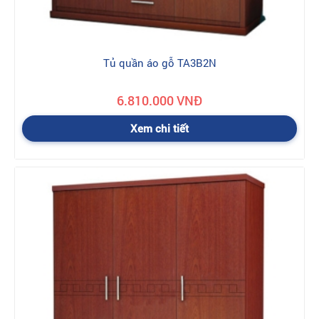
Tủ quần áo gỗ TA3B2N
6.810.000 VNĐ
Xem chi tiết