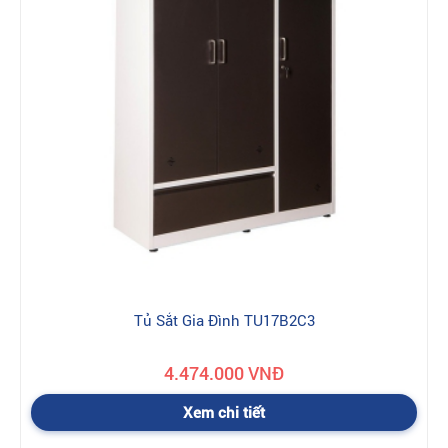
Tủ Sắt Gia Đình TU17B2C3
4.474.000 VNĐ
Xem chi tiết