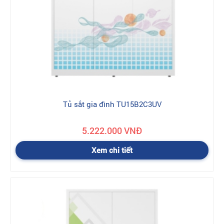
xuất…
- Hư hỏng do quá trình vận chuyển của người mua hàng.
- Hư hỏng xuất phát từ các nguyên nhân bất khả kháng như bão
lụt, hỏa hoạn, động đất
4. Chi phí bảo hành
- Bảo hành miễn phí cho tất cả các sản phẩm bị hỏng hóc do lỗi
của nhà sản xuất.
- Đối với các sản phẩm bị hỏng hóc không phải do lỗi của nhà
Tủ sắt gia đình TU15B2C3UV
sản xuất thì công ty sẽ tính phí bảo hành, chi phí bảo hành sẽ
được thỏa thuận giữa công ty và khách hàng.
5.222.000 VNĐ
Ch
ính sách đổi trả hàng hoá khi mua tủ quần áo
Hoà Phát như thế nào ?
Xem chi tiết
Đối với những hàng chưa giao:
Khách hàng có thể gọi điện
cho nhân viên kinh doanh đang làm việc với mình theo thông tin
trên báo giá và hóa đơn, để thỏa thuận chuyển sang mặt hàng
khác. Kinh doanh sẽ làm lại báo giá cho quý khách ký xác nhận
rồi mới chuyển hàng.
Đối với những hàng đã giao: