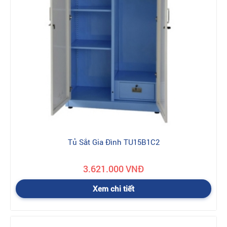
Tủ Sắt Gia Đình TU15B1C2
3.621.000 VNĐ
Xem chi tiết