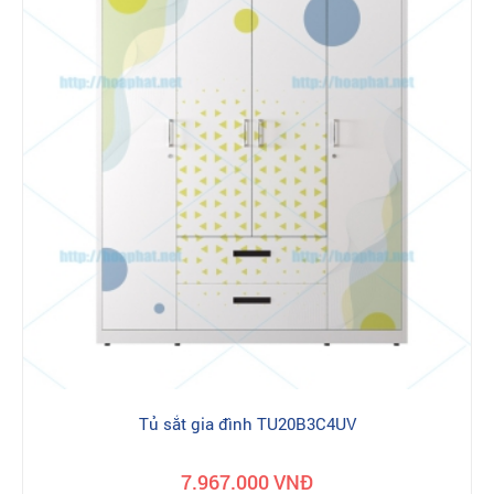
Tủ sắt quần áo Hòa Phát thường được thiết kế làm nhiều ngăn
với nhiều kiểu dáng khác nhau để người dùng có thể treo hoặc
chứa quần áo gấp. Trong một số tủ còn có ngăn an toàn, giúp
bạn có thể đựng những món đồ quan trọng bên trọng. Hiện tại,
ngoài thiết kế chữ nhật gọn gàng thì những chiếc tủ sắt nhiều
cánh của Hòa Phát có trang bị thêm bánh xe để tiện di chuyển
vị trí tủ. Màu sắc của tủ quần áo Hòa Phát rất thân thiện, trang
nhã, phù hợp với nhiều không gian khác nhau.
Với tiêu chí phục vụ cho tất cả mọi khách hàng khác nhau nên
tủ đựng quần áo Hòa Phát có rất nhiều kiểu dáng cũng như kích
thước để bạn thoải mái lựa chọn. Chắc chắn bạn sẽ hài lòng khi
chọn chúng
Địa chỉ mua tủ quần áo Hoà Phát chính
hãng ở đâu ?
Nhiều năm qua, đại lý phân phối nội thất Hòa Phát tại địa chỉ:
16-18 Nguyễn Bồ, TP Hà Nội Là đơn vị có uy tín cung cấp và thi
công lắp đặt chính hãng, chất lượng và giá rẻ. Đây là địa chỉ
đáng tin cậy để bạn mua sản phẩm Nội thất Hòa Phát chính
Tủ sắt gia đình TU20B3C4UV
hãng, không qua những khâu trung gian rắc rối nên đảm bảo
không có sự trà trộn của hàng giả, hàng nhái. Tới với chúng tôi
quý khách hàng sẽ trải nghiệm dịch vụ mua hàng tiêu chuẩn với
7.967.000 VNĐ