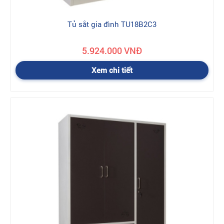
Tủ sắt gia đình TU18B2C3
5.924.000 VNĐ
Xem chi tiết