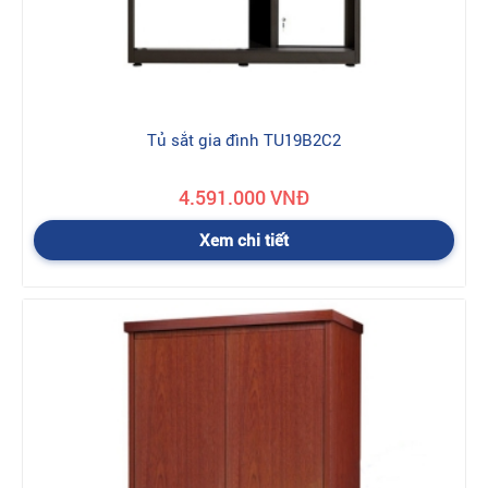
Tủ sắt gia đình TU19B2C2
4.591.000 VNĐ
Xem chi tiết