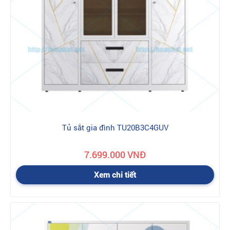
kiện tốt nhất. Đồng thời, yếu tố này cũng mang đến sự an toàn
cho người sử dụng khi khả năng chịu lực của sản phẩm rất lớn.
Các cánh cửa và ngăn kéo tủ có tay nắm âm bằng kim loại sáng
bóng, không bị han gỉ và hoạt động hết sức trơn tru. Bản lề cửa
chắc chắn, linh hoạt nên bạn sẽ không phải lo tình trạng tung
cửa tủ khi mở mạnh tay như những sản phẩm thông thường
khác. Tủ đựng quần áo được thiết kế với nhiều kiểu dáng từ
dáng thấp tới tủ dáng cao, tủ cánh mở tới tủ cánh lùa, kích thước
đa dạng…với mẫu mã đa dạng. Tủ đựng quần áo Hoà Phát
bằng gỗ được sản xuất trên dây chuyền hiện đại cao cấp, đảm
bảo chất lượng cao. Sản phẩm có giá thành phù hợp với người
tiêu dùng
Tủ sắt gia đình TU20B3C4GUV
2.
Tủ quần áo Hoà Phát bằng sắt
Tủ đựng quần áo Hoà Phát bằng sắt được sản xuất từ nguồn
7.699.000 VNĐ
nguyên liệu sắt/thép cao cấp được kiểm định nhiều khâu chặt
chẽ, qua hệ thống dây chuyền công nghệ hiện đại hàng đầu thế
Xem chi tiết
giới mang tới người dùng sản phẩm tủ sắt cao cấp có độ bền
vượt trội, lại có thể cắt giảm được chi phí rất lớn. Nhờ chát liệu
sắt sơn tĩnh điện cao cấp nên mối mọt, ẩm mốc … hoàn toàn.
Chống ghỉ sét, tuổi thọ cao nên rất phù hợp trong môi trường
gia đình hay kí túc xá, tủ sắt để đựng đồ dùng cá nhân.