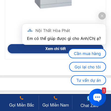
Tủ Sắt Gia Đình TU16
Nội Thất Hòa Phát
4.089.000 VNĐ
Em có thể giúp được gì cho Anh/Chị ạ? 
Xem chi tiết
Cần mua hàng
Gọi lại cho tôi
Tư vấn dự án
1
Bài viết liên quan
Gọi Miền Bắc
Gọi Miền Nam
Chat Zalo