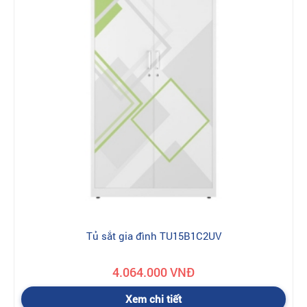
- Với những sản phẩm lỗi:
Khi giao hàng quý khách có thể
kiểm tra xem hàng đó có phải là hàng mình đặt không, có làm
theo yêu cầu của mình không. Nếu kiểm tra hàng đó bị lỗi do
bên phía nhà cung cấp thì quý khách có thể yêu cầu đổi hàng,
và mọi chi phí vận chuyển nhà cung cấp phải chịu. Nếu sản
phẩm bị lỗi do khách hàng thì bên phía nhà cung cấp không
chịu trách nhiệm đổi hàng. Nếu quý khách muốn đổi hàng thì
phải mất thêm chi phí. Chi phí này tùy thuộc vào sản phẩm và
sự thỏa thuận giữa khách hàng, nhân viên kinh doanh.
- Với những sản phẩm không lỗi:
Khi đã giao hàng mà khách
hàng lại không thích sản phẩm đó, muốn đổi sản phẩm khác.
Thì khách hàng phải theo quy định :Hàng vẫn được đóng hộp,
nguyên đai nguyên kiện. Mọi chi phí phát sinh như: phí vận
chuyển...khách hàng phải chịu.
Tủ sắt gia đình TU15B1C2UV
4.064.000 VNĐ
Xem chi tiết