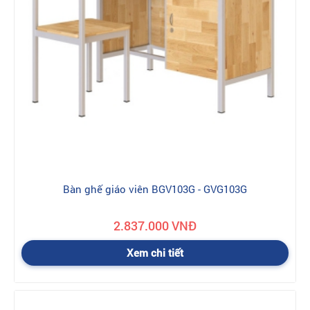
hành bảo trì sản phẩm có thể thực hiện dễ dàng qua một vài
bước đơn giản.
Khi mua bàn ghế giáo viên Hoà Phát
cần lưu ý điều gì ?
- Sản phẩm chính hãng luôn có gắn tem vỡ chứng nhận chính
hãng được gắn trực tiếp trên sản phẩm.
- Sản phẩm đi kèm với hướng dẫn lắp đặt, sử dụng.
- Phiếu bảo hành
Hoaphat.net
hỗ trợ giá đối với những đơn hàng lớn, liên
024.3550 5888
hệ NVKD để biết chi tiết, Hotlines:
Bàn ghế giáo viên BGV103G - GVG103G
2.837.000 VNĐ
Xem chi tiết