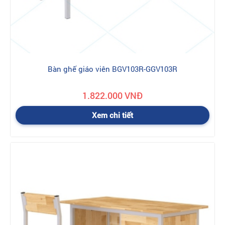
nhiên cao cấp nên đảm bảo độ bền và độ ổn định của sản
phẩm. Bên cạnh đó, sản phẩm còn được kiểm định đáp ứng tiêu
chuẩn an toàn của Việt Nam và quốc tế.
-
Dễ dàng lắp đặt và vệ sinh: Bàn ghế giáo viên Hòa Phát được
thiết kế để dễ dàng lắp đặt và tháo rời. Vì vậy, sản phẩm này có
thể di chuyển dễ dàng trong không gian học tập. Sản phẩm
Bàn ghế giáo viên BGV103R-GGV103R
cũng rất dễ vệ sinh và bảo dưỡng, giúp duy trì độ sạch sẽ và tiết
kiệm thời gian.
Địa chỉ mua bàn ghế giáo viên Hoà Phát
1.822.000 VNĐ
chính hãng ở đâu ?
Xem chi tiết
Nhiều năm qua, đại lý phân phối nội thất Hòa Phát tại địa chỉ:
16-18 Nguyễn Bồ, TP Hà Nội Là đơn vị có uy tín cung cấp và thi
công lắp đặt chính hãng, chất lượng và giá rẻ. Đây là địa chỉ
đáng tin cậy để bạn mua sản phẩm Nội thất Hòa Phát chính
hãng, không qua những khâu trung gian rắc rối nên đảm bảo
không có sự trà trộn của hàng giả, hàng nhái. Tới với chúng tôi
quý khách hàng sẽ trải nghiệm dịch vụ mua hàng tiêu chuẩn với
các sản phẩm 100% chính hãng được xuất trực tiếp từ kho tổng
Nội Thất Hòa Phát tới tay khách hàng. Khui thùng, bóc hộp, lắp
đặt trực tiếp tại nhà. Dịch vụ bảo hành đổi trả chính hãng theo
tiêu chuẩn nhà máy - bảo trì trọn đời. Việc đặt mua hàng và bảo