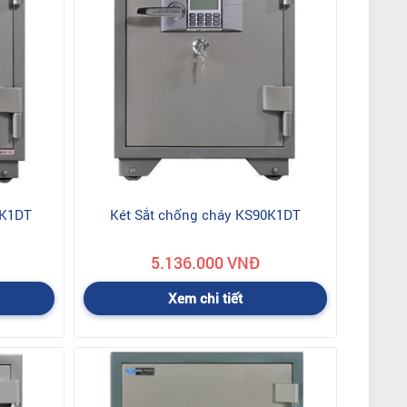
0K1DT
Két Sắt chống cháy KS90K1DT
5.136.000 VNĐ
Xem chi tiết