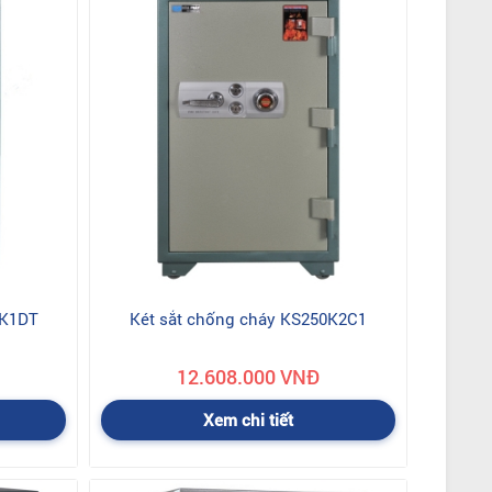
0K1DT
Két sắt chống cháy KS250K2C1
12.608.000 VNĐ
Xem chi tiết