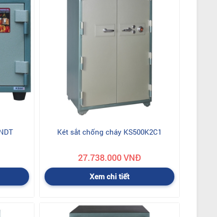
0NDT
Két sắt chống cháy KS500K2C1
27.738.000 VNĐ
Xem chi tiết