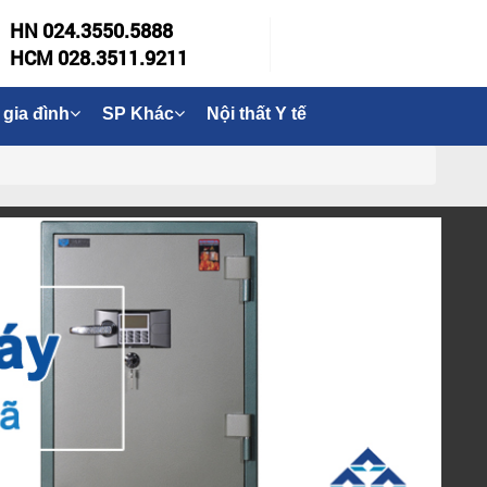
HN 024.3550.5888
HCM 028.3511.9211
 gia đình
SP Khác
Nội thất Y tế