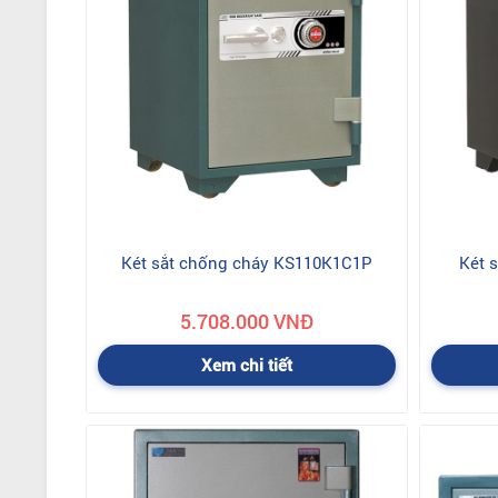
- Sản phẩm đi kèm với hướng dẫn lắp đặt, sử dụng.
- Phiếu bảo hành
Hoaphat.net
hỗ trợ giá đối với những đơn hàng lớn,
Két sắt chống cháy KS110K1C1P
Két 
5.708.000 VNĐ
Xem chi tiết