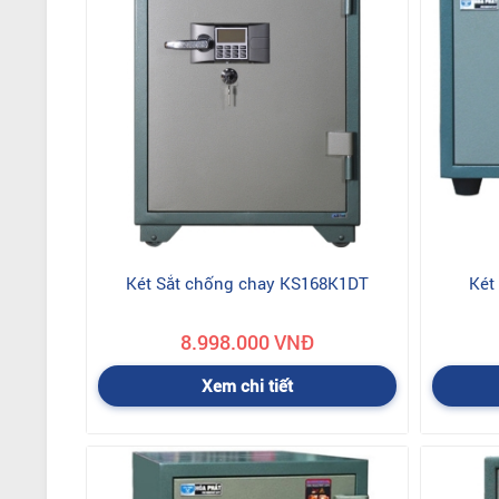
Két Sắt chống chay KS168K1DT
Két
8.998.000 VNĐ
Xem chi tiết