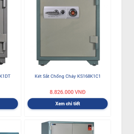
5K1DT
Két Sắt Chống Cháy KS168K1C1
8.826.000 VNĐ
Xem chi tiết