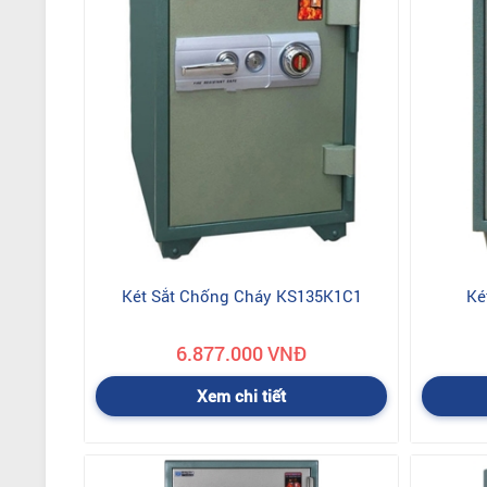
Két Sắt Chống Cháy KS135K1C1
Ké
6.877.000 VNĐ
Xem chi tiết