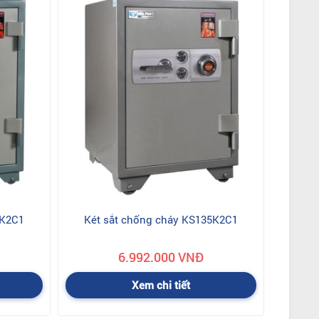
8K2C1
Két sắt chống cháy KS135K2C1
6.992.000 VNĐ
Xem chi tiết