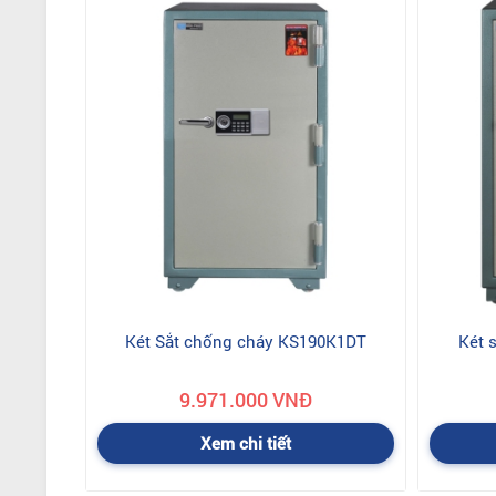
Két Sắt chống cháy KS190K1DT
Két 
9.971.000 VNĐ
Xem chi tiết