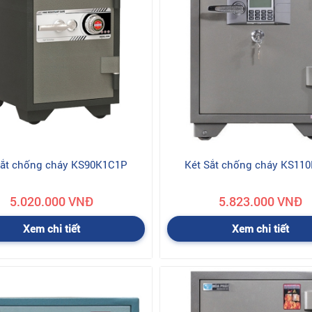
024.3550.5888
 liên hệ NVKD để biết chi tiết, Hotlines:
sắt chống cháy KS90K1C1P
Két Sắt chống cháy KS11
5.020.000 VNĐ
5.823.000 VNĐ
Xem chi tiết
Xem chi tiết