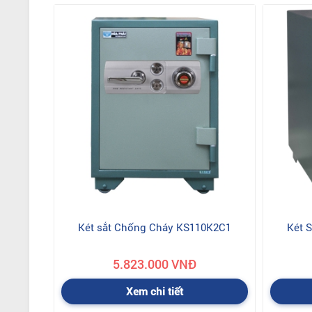
Két sắt Chống Cháy KS110K2C1
Két 
5.823.000 VNĐ
Xem chi tiết