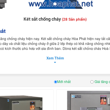
Két sắt chống cháy
(28 Sản phẩm)
hát
năng chống cháy hiện nay. Két sắt chống cháy Hòa Phát hiện nay tất c
ép dày và chất liệu chống cháy ở giữa 2 lớp thép có khả năng chống nh
i có kích thước phù hợp với gia đình bạn. Dòng két sắt chống cháy Hoà
úp dễ dàng di chuyển. Két sắt thích hợp sử dụng trong các nhà hàng, k
Xem Thêm
cách tuyệt đối.
Hoà Phát ở đâu ?
chỉ: 16-18 Nguyễn Bồ, TP Hà Nội Là đơn vị có uy tín cung cấp và thi côn
 hãng, không qua những khâu trung gian rắc rối nên đảm bảo không có 
Mới nhất
Giá tăng 
n với các sản phẩm 100% chính hãng được xuất trực tiếp từ kho tổng N
hính hãng theo tiêu chuẩn nhà máy - bảo trì trọn đời. Việc đặt mua hàn
át
cần lưu ý những điều gì ?
ính hãng được gắn trực tiếp trên sản phẩm.