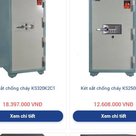
sắt chống cháy KS320K2C1
Két sắt chống cháy KS25
18.397.000 VNĐ
12.608.000 VNĐ
Xem chi tiết
Xem chi tiết