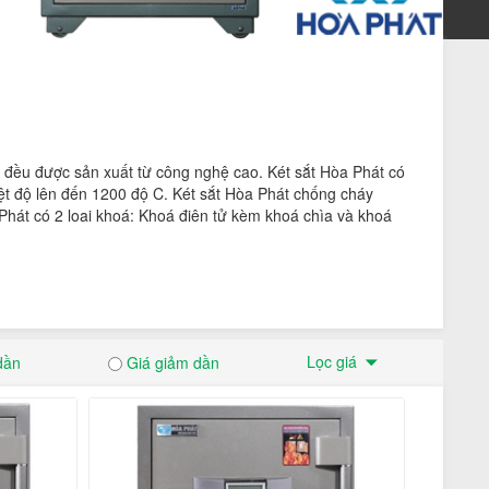
ả đều được sản xuất từ công nghệ cao. Két sắt Hòa Phát có
iệt độ lên đến 1200 độ C. Két sắt Hòa Phát chống cháy
 Phát có 2 loại khoá: Khoá điện tử kèm khoá chìa và khoá
hách sạn, gia đình hoặc khu resort... với tính năng chống
g lắp đặt chính hãng, chất lượng và giá rẻ. Đây là địa chỉ
sự trà trộn của hàng giả, hàng nhái. Tới với chúng tôi
Lọc giá
dần
Giá giảm dần
ội Thất Hòa Phát tới tay khách hàng. Khui thùng, bóc
g và bảo hành bảo trì sản phẩm có thể thực hiện dễ dàng