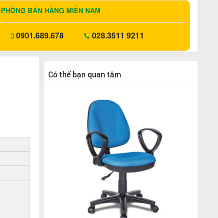
PHÒNG BÁN HÀNG MIỀN NAM
0901.689.678
028.3511 9211
Có thể bạn quan tâm