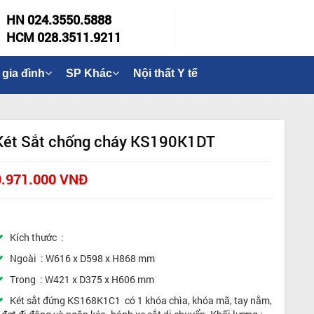
HN 024.3550.5888
HCM 028.3511.9211
 gia đình
SP Khác
Nội thất Y tế
Két Sắt chống cháy KS190K1DT
9.971.000 VNĐ
Kích thước :
Ngoài : W616 x D598 x H868 mm
Trong : W421 x D375 x H606 mm
Két sắt đứng KS168K1C1 có 1 khóa chìa, khóa mã, tay nắm,