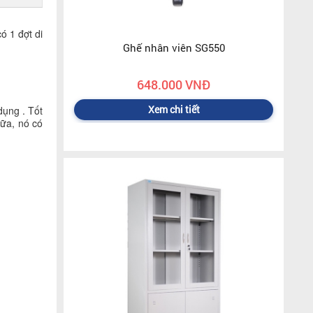
ó 1 đợt di
Ghế nhân viên SG550
648.000 VNĐ
Xem chi tiết
dụng . Tốt
nữa, nó có