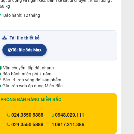
 đợt đi động và ngăn kéo. bánh xe sắt di chuyển. Khối lượng :
68 kg
Bảo hành: 12 tháng
Tải file thiết kế
Tải file 3ds Max
Vận chuyển, lắp đặt nhanh
Bảo hành miễn phí 1 năm
Bảo trì trọn vòng đời sản phẩm
Gía trên web áp dụng Miền Bắc
PHÒNG BÁN HÀNG MIỀN BẮC
024.3550 5888
0948.029.111
024.3550 5888
0917.311.386