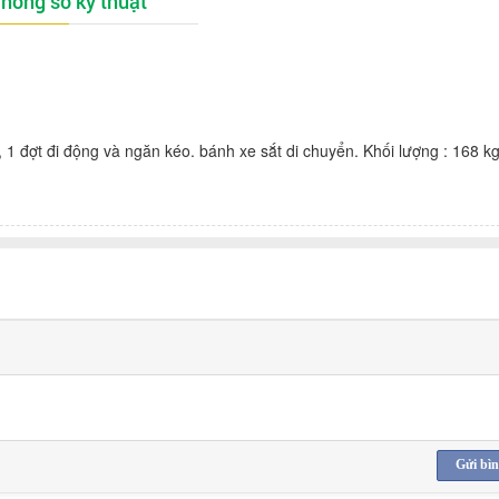
hông số kỹ thuật
 đợt đi động và ngăn kéo. bánh xe sắt di chuyển. Khối lượng : 168 k
Gửi bìn