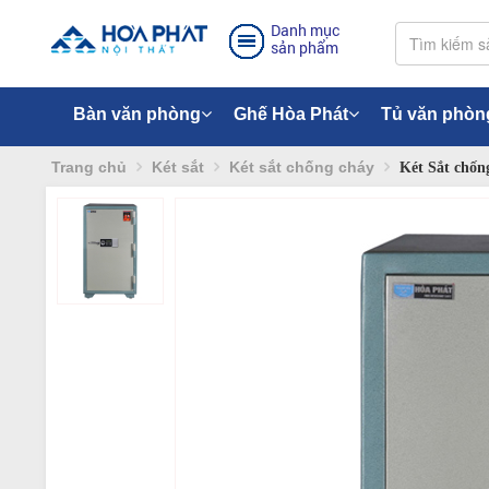
Danh mục
sản phẩm
Bàn văn phòng
Ghế Hòa Phát
Tủ văn phòn
Trang chủ
Két sắt
Két sắt chống cháy
Két Sắt chố