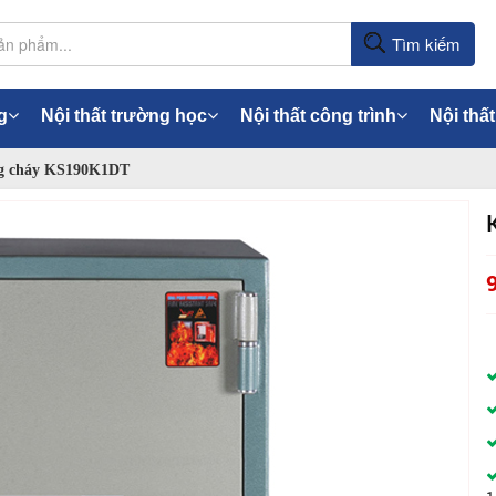
Tìm kiếm
g
Nội thất trường học
Nội thất công trình
Nội thất
ng cháy KS190K1DT