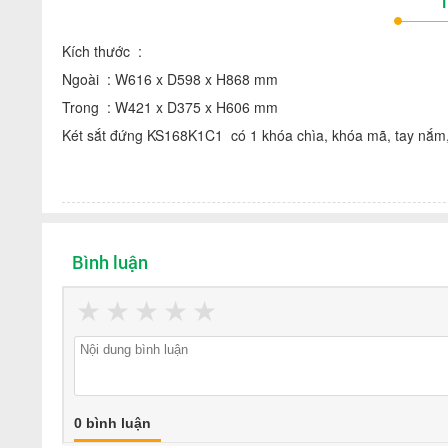
T
Kích thước :
Ngoài : W616 x D598 x H868 mm
Trong : W421 x D375 x H606 mm
Két sắt đứng KS168K1C1 có 1 khóa chìa, khóa mã, tay nắm, 1
Bình luận
★
★
★
★
★
0 bình luận