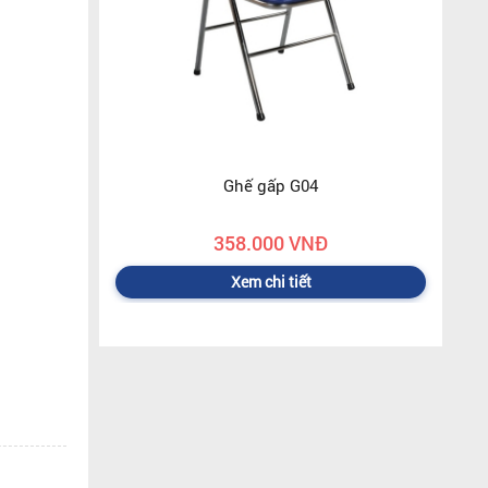
Ghế gấp G04
358.000 VNĐ
Xem chi tiết