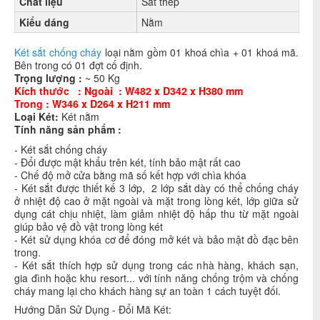
Chất liệu
Sắt thép
Kiểu dáng
Nằm
Két sắt chống cháy
loại nằm gồm 01 khoá chìa + 01 khoá mã.
Bên trong có 01 đợt cố định.
Trọng lượng :
~ 50 Kg
Kích thước : Ngoài : W482 x D342 x H380 mm
Trong : W346 x D264 x H211 mm
Loại Két:
Két nằm
Tính năng sản phẩ
m :
- Két sắt chống cháy
- Đổi được mật khẩu trên két, tính bảo mật rất cao
- Chế độ mở cửa bằng mã số kết hợp với chìa khóa
- Két sắt được thiết kế 3 lớp, 2 lớp sắt dày có thể chống cháy
ở nhiệt độ cao ở mặt ngoài và mặt trong lòng két, lớp giữa sử
dụng cát chịu nhiệt, làm giảm nhiệt độ hấp thu từ mặt ngoài
giúp bảo vệ đồ vật trong lòng két
- Két sử dụng khóa cơ để đóng mở két và bảo mật đồ đạc bên
trong.
- Két sắt thích hợp sử dụng trong các nhà hàng, khách sạn,
gia đình hoặc khu resort... với tính năng chống trộm và chống
cháy mang lại cho khách hàng sự an toàn 1 cách tuyệt đối.
Hướng Dẫn Sử Dụng - Đổi Mã Két: