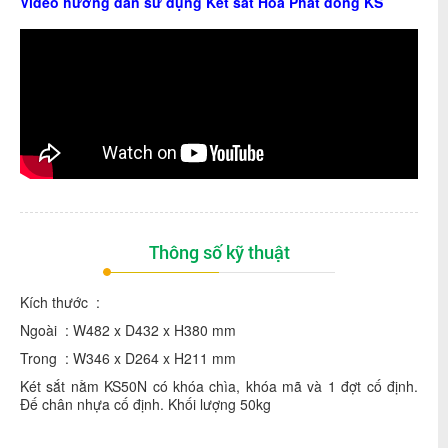
Video hướng dẫn sử dụng Két sắt Hòa Phát dòng KS
Thông số kỹ thuật
Kích thước :
Ngoài : W482 x D432 x H380 mm
Trong : W346 x D264 x H211 mm
Két sắt nằm KS50N có khóa chìa, khóa mã và 1 đợt cố định.
Đế chân nhựa cố định. Khối lượng 50kg