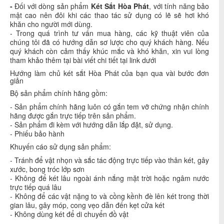
-
Đối với dòng sản phẩm
Két Sắt Hòa Phát
, với tính năng bảo
mật cao nên đôi khi các thao tác sử dụng có lẽ sẽ hơi khó
khăn cho người mới dùng.
- Trong quá trình tư vấn mua hàng, các kỹ thuật viên của
chúng tôi đã có hướng dẫn sơ lược cho quý khách hàng. Nếu
quý khách còn cảm thấy khúc mắc và khó khăn, xin vui lòng
tham khảo thêm tại bài viết chi tiết tại link dưới
Hướng làm chủ két sắt Hòa Phát của bạn qua vài bước đơn
giản
Bộ sản phẩm chính hãng gồm:
- Sản phẩm chính hãng luôn có gắn tem vỡ chứng nhận chính
hãng được gắn trực tiếp trên sản phẩm.
- Sản phẩm đi kèm với hướng dẫn lắp đặt, sử dụng.
- Phiếu bảo hành
Khuyến cáo sử dụng sản phẩm:
- Tránh để vật nhọn và sắc tác động trực tiếp vào thân két, gây
xước, bong tróc lớp sơn
- Không để két lâu ngoài ánh nắng mặt trời hoặc ngâm nước
trực tiếp quá lâu
- Không để các vật nặng to và cồng kềnh đè lên két trong thời
gian lâu, gây móp, cong vẹo dẫn đến kẹt cửa két
- Không dùng két để di chuyển đồ vật