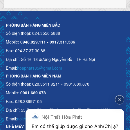
PHÒNG BÁN HÀNG MIỀN BẮC
Số điện thoại: 024.3550 5888
Mobile:
0948.029.111 - 0917.311.386
Fax: 024.37 37 30 88
Địa chỉ: Số 16-18 đường Nguyễn Bồ - TP Hà Nội
Email:
hoaphat185@gmail.com
PHÒNG BÁN HÀNG MIỀN NAM
Số điện thoại: 028.3511 9211 - 0901.689.678
Mobile:
0901.689.678
Fax: 028.38997105
Địa chỉ: 55 Bạch Đằng, Phường 15, Q. Bình Thạnh, HCM
Nội Thất Hòa Phát
Email:
noithathoaphattot@gmail.com
Em có thể giúp được gì cho Anh/Chị ạ? 
NHÀ MÁY