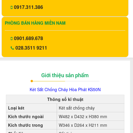
0917.311.386
PHÒNG BÁN HÀNG MIỀN NAM
0901.689.678
028.3511 9211
Giới thiệu sản phẩm
Két Sắt Chống Cháy Hòa Phát KS50N
T
hông số kĩ thuật
Loại két
Két sắt chống cháy
Kích
thước ngoài
W482 x D432 x H380 mm
Kích thước t
ron
g
W346 x D264 x H211 mm