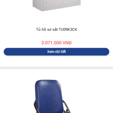
Tủ hồ sơ sắt TU09K3CK
3.071.000 VNĐ
Xem chi tiết