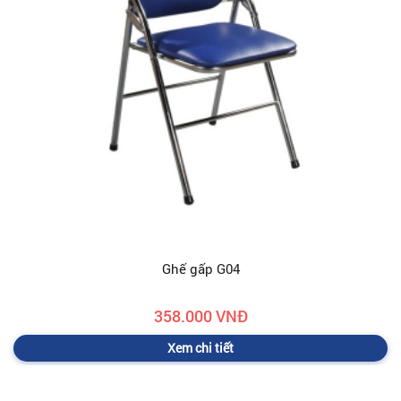
Ghế gấp G04
358.000 VNĐ
Xem chi tiết