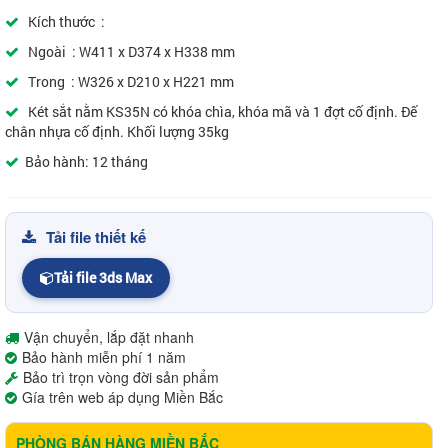
Kích thước :
Ngoài : W411 x D374 x H338 mm
Trong : W326 x D210 x H221 mm
Két sắt nằm KS35N có khóa chìa, khóa mã và 1 đợt cố định. Đế
chân nhựa cố định. Khối lượng 35kg
Bảo hành: 12 tháng
Tải file thiết kế
Tải file 3ds Max
Vận chuyển, lắp đặt nhanh
Bảo hành miễn phí 1 năm
Bảo trì trọn vòng đời sản phẩm
Gía trên web áp dụng Miền Bắc
PHÒNG BÁN HÀNG MIỀN BẮC