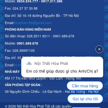
Mobile:
0934.534.777 - 0917.311.386
Fax: 024.37 37 30 88
Địa chỉ: Số 16-18 đường Nguyễn Bồ - TP Hà Nội
Email:
hoaphat185@gmail.com
PHÒNG BÁN HÀNG MIỀN NAM
Số điện thoại: 028.3511 9211 - 0901.689.678
Mobile:
0901.689.678
Fax: 028.38997105
Địa chỉ: 55 Bạch Đằng, Phường 15, Q. Bình Thạnh, HCM
Nội Thất Hòa Phát
Email:
noithathoaphattot@gmail.com
Em có thể giúp được gì cho Anh/Chị ạ? 
NHÀ MÁY
KM 17 Thị trấn Như Quỳnh - Văn Lâm - Hưng Yên
VĂN PHÒNG TẬP ĐOÀN :
Cần mua hàng
39 Nguyễn Đình Chiểu - Lê Đại Hành - Hai Bà Trưng - Hà Nội
Gọi lại cho tôi
© 2026 Nội thất Hòa Phát Tất cả các quyền