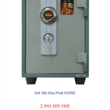
Két Sắt Hòa Phát KS35D
2.943.000 VNĐ