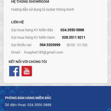
HỆ THỐNG SHOWROOM
Hướng dẫn sử dụng tủ locker thông minh
LIÊN HỆ
Gọi mua hàng KV Miền Bắc
024.3550 5888
Gọi mua hàng KV Miền Nam
028.3511 9211
Gọi khiếu nại
094 3203999
(8:00 - 21:30)
Email :
hoaphat185@gmail.com
KẾT NỐI VỚI CHÚNG TÔI
PHÒNG BÁN HÀNG MIỀN BẮC
Số điện thoại: 024.3550 5888