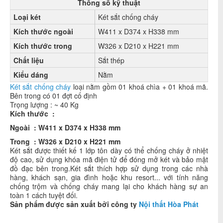
Thông số kỹ thuật
Loại két
Két sắt chống cháy
Kích thước n
goài
W411 x D374 x H338 mm
Kích thước trong
W326 x D210 x H221 mm
Chất liệu
Sắt thép
Kiểu dáng
Nằm
Két sắt chống cháy
loại nằm gồm 01 khoá chìa + 01 khoá mã.
Bên trong có 01 đợt cố định
Trọng lượng : ~ 40 Kg
Kích thước :
Ngoài : W411 x D374 x H338 mm
Trong : W326 x D210 x H221 mm
Két sắt được thiết kế 1 lớp tôn dày có thể chống cháy ở nhiệt
độ cao, sử dụng khóa mã điện tử để đóng mở két và bảo mật
đồ đạc bên trong.Két sắt thích hợp sử dụng trong các nhà
hàng, khách sạn, gia đình hoặc khu resort... với tính năng
chống trộm và chống cháy mang lại cho khách hàng sự an
toàn 1 cách tuyệt đối.
Sản phẩm được sản xuất bởi công ty
Nội thất Hòa Phát