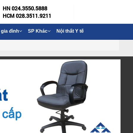
HN 024.3550.5888
HCM 028.3511.9211
 gia đình
SP Khác
Nội thất Y tế