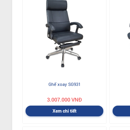
hộp, nguyên đai nguyên kiện. Mọi chi phí phát sinh như: p
Ghế xoay SG931
3.007.000 VNĐ
Xem chi tiết