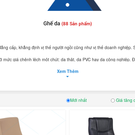
Ghế da
(88 Sản phẩm)
ẳng cấp, khẳng định vị thế người ngồi cũng như vị thế doanh nghiệp.
 3 mức giá chênh lệch một chút: da thật, da PVC hay da công nghiệp. Đặ
 giãn cao khi ngồi làm việc. Ngoài ra, nó còn kích thích tư duy sáng t
Xem Thêm
a sáng bóng, không chỉ mang đến sự thoải mái cho người ngồi. Mà nó
nổi bật, giúp khẳng định không gian văn phòng khẳng định được vị thế,
i chính: ghế da chân quỳ và ghế da chân xoay. Đặc biệt với dòng ghế n
 phù hợp nhất với khách hàng
không kém phần sang trọng, dòng sản phẩm ghế da của nội thất Hòa Phát
Mới nhất
Giá tăng 
Phát ?
 cấp
 tế bởi phần chân ghế được tạo kiểu đầy ấn tượng. Chân vuông vắn lu