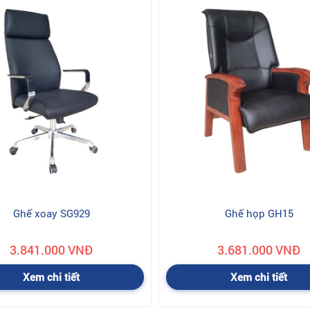
Ghế xoay SG929
Ghế họp GH15
3.841.000 VNĐ
3.681.000 VNĐ
Xem chi tiết
Xem chi tiết