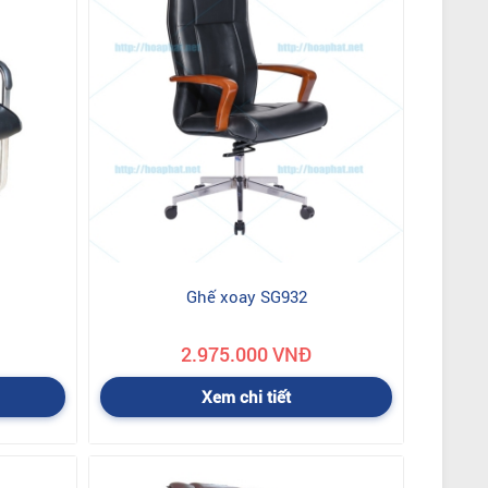
ảo quản của nhà sản xuất, sử dụng không đúng chức năng
ợc thỏa thuận giữa công ty và khách hàng.
Ghế xoay SG932
rên báo giá và hóa đơn, để thỏa thuận chuyển sang mặt
2.975.000 VNĐ
Xem chi tiết
êu cầu của mình không. Nếu kiểm tra hàng đó bị lỗi do
bị lỗi do khách hàng thì bên phía nhà cung cấp không chịu
huận giữa khách hàng, nhân viên kinh doanh.
ì khách hàng phải theo quy định :Hàng vẫn được đóng