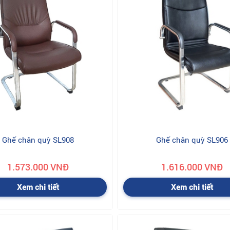
của người sử dụng như không tuân theo hướng dẫn lắp đặt, sử dụng, b
ất…
ư bão lụt, hỏa hoạn, động đất
do lỗi của nhà sản xuất.
nhà sản xuất thì công ty sẽ tính phí bảo hành, chi phí bảo hành sẽ đư
Ghế chân quỳ SL908
Ghế chân quỳ SL906
 Nội thất Hoà Phát như thế nào ?
iện cho nhân viên kinh doanh đang làm việc với mình theo thông tin t
1.573.000 VNĐ
1.616.000 VNĐ
ý xác nhận rồi mới chuyển hàng.
Xem chi tiết
Xem chi tiết
ể kiểm tra xem hàng đó có phải là hàng mình đặt không, có làm theo y
àng, và mọi chi phí vận chuyển nhà cung cấp phải chịu. Nếu sản phẩm 
ải mất thêm chi phí. Chi phí này tùy thuộc vào sản phẩm và sự thỏa t
hách hàng lại không thích sản phẩm đó, muốn đổi sản phẩm khác. Th