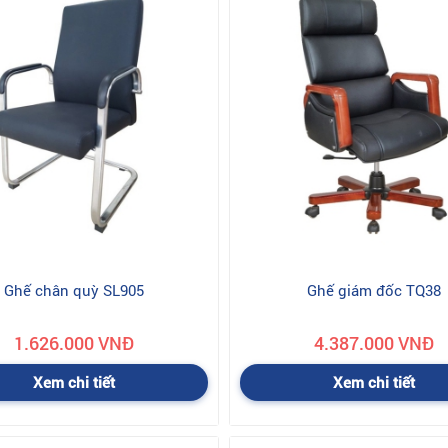
hí vận chuyển...khách hàng phải chịu.
Ghế chân quỳ SL905
Ghế giám đốc TQ38
1.626.000 VNĐ
4.387.000 VNĐ
Xem chi tiết
Xem chi tiết