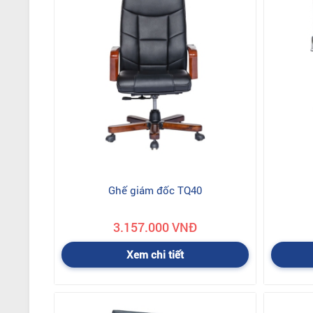
3. Điều kiện không được bảo hành
- Sản phẩm đã quá thời hạn bảo hành
- Hư hỏng không phải do lỗi của nhà sản xuất mà do lỗi 
và không thực hiện đúng các khuyến cáo của nhà sản xu
- Hư hỏng do quá trình vận chuyển của người mua hàng.
- Hư hỏng xuất phát từ các nguyên nhân bất khả kháng nh
4. Chi phí bảo hành
- Bảo hành miễn phí cho tất cả các sản phẩm bị hỏng hóc 
- Đối với các sản phẩm bị hỏng hóc không phải do lỗi của 
Ghế giám đốc TQ40
Ch
ính sách đổi trả hàng hoá khi mua sản phẩm
Đối với những hàng chưa giao:
Khách hàng có thể gọi đ
3.157.000 VNĐ
hàng khác. Kinh doanh sẽ làm lại báo giá cho quý khách k
Đối với những hàng đã giao:
Xem chi tiết
- Với những sản phẩm lỗi:
Khi giao hàng quý khách có th
bên phía nhà cung cấp thì quý khách có thể yêu cầu đổi h
trách nhiệm đổi hàng. Nếu quý khách muốn đổi hàng thì ph
- Với những sản phẩm không lỗi:
Khi đã giao hàng mà k