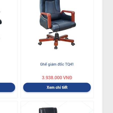
iệu và ở gần thì chúng tôi miễn phí vận chuyển. Những
Ghế giám đốc TQ41
888
3.938.000 VNĐ
Xem chi tiết