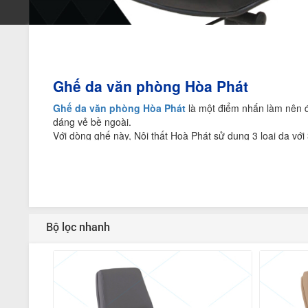
Ghế da văn phòng H
òa Phát
Ghế da văn phòng Hòa Phát
là một điểm nhấn làm nên đ
dáng vẻ bề ngoài.
Với dòng ghế này, Nội thất Hoà Phát sử dụng 3 loại da với
ngồi, còn rất bền màu, ít bị trầy rách tạo sự êm ái và thư
Ghế da văn phòng Hoà Phát có tựa và đệm ghế được bọc d
những đường may tinh tế, từng chi tiết tỉ mỉ ấn tượng và 
Theo tính chất và kiểu dáng, ghế da được chia thành 2 loạ
và mẫu mã để khách hàng có thể lựa chọn được sản phẩm
Với thiết kế vô cùng tinh tế, kiểu dáng thoải mái nhưng 
Bộ lọc nhanh
cậy dành cho bạn.
Có mấy loại ghế da văn phòng Ho
à 
Ghế da chân quỳ Hoà Phát cho phòng họp cao
Ghế da chân quỳ Hoà Phát thường sở hữu dáng vẻ rất tinh