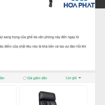
 Sự sang trọng của ghế da văn phòng này đến ngay từ
c điểm của chất liệu này là khá bền và tạo sự đàn hồi khi
ạo, đem đến năng lượng và cảm hứng cho công việc của bạn.
 còn đảm bảo luôn giữ được vẻ ngoài sang trọng với
 đẳng cấp mang lại vẻ sang trọng và quyền lực
ày nội thất Hoà Phát cung cấp nhiều kiểu dáng, kích thước
 đang là sản phẩm đứng đầu thị trường. Sẽ là nơi đáng tin
Lọc giá
dần
Giá giảm dần
ôn thể hiện sự lịch lãm, khỏe khoắn. Ghế da chân quỳ Hoà