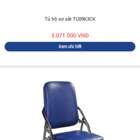
Tủ hồ sơ sắt TU09K3CK
3.071.000 VNĐ
Xem chi tiết