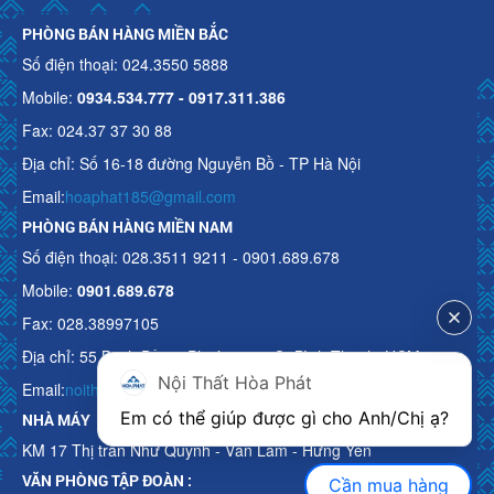
PHÒNG BÁN HÀNG MIỀN BẮC
Số điện thoại: 024.3550 5888
Mobile:
0934.534.777 - 0917.311.386
Fax: 024.37 37 30 88
Địa chỉ: Số 16-18 đường Nguyễn Bồ - TP Hà Nội
Email:
hoaphat185@gmail.com
PHÒNG BÁN HÀNG MIỀN NAM
Số điện thoại: 028.3511 9211 - 0901.689.678
Mobile:
0901.689.678
Fax: 028.38997105
Địa chỉ: 55 Bạch Đằng, Phường 15, Q. Bình Thạnh, HCM
Nội Thất Hòa Phát
Email:
noithathoaphattot@gmail.com
Em có thể giúp được gì cho Anh/Chị ạ? 
NHÀ MÁY
KM 17 Thị trấn Như Quỳnh - Văn Lâm - Hưng Yên
VĂN PHÒNG TẬP ĐOÀN :
Cần mua hàng