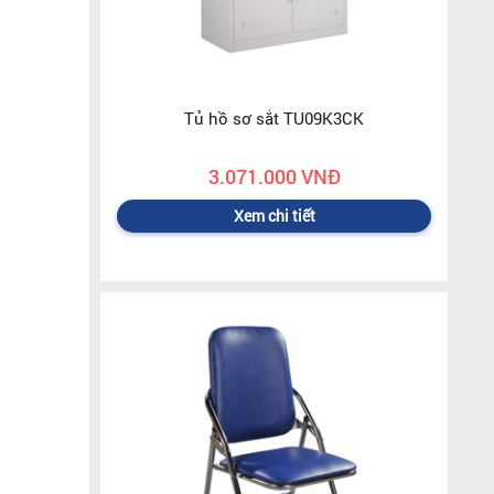
Tủ hồ sơ sắt TU09K3CK
3.071.000 VNĐ
Xem chi tiết