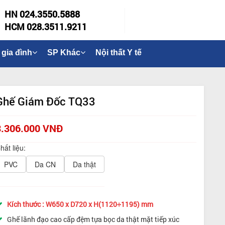
HN 024.3550.5888
HCM 028.3511.9211
 gia đình
SP Khác
Nội thất Y tế
Ghế Giám Đốc TQ33
3.306.000 VNĐ
hất liệu:
PVC
Da CN
Da thật
Kích thước : W650 x D720 x H(1120÷1195) mm
Ghế lãnh đạo cao cấp đệm tựa bọc da thật mặt tiếp xúc