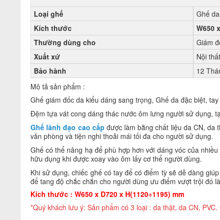
Loại ghế
Ghế da 
Kích thước
W650 x
Thường dùng cho
Giám đ
Xuất xứ
Nội thấ
Bảo hành
12 Thá
Mô tả sản phẩm :
Ghế giám đốc da kiểu dáng sang trọng, Ghế da đặc biệt, tay
Đệm tựa vát cong dáng thác nước ôm lưng người sử dụng, tạ
Ghế lãnh đạo cao cấp
được làm bằng chất liệu da CN, da t
văn phòng và tiện nghi thoải mái tối đa cho người sử dụng.
Ghế có thể nâng hạ để phù hợp hơn với dáng vóc của nhiều n
hữu dụng khi được xoay vào ôm lấy cơ thể người dùng.
Khi sử dụng, chiếc ghế có tay để có điểm tỳ sẽ dễ dàng giúp
để tang độ chắc chắn cho người dùng ưu điểm vượt trội đó l
Kích thước : W650 x D720 x H(1120÷1195) mm
*Quý khách lưu ý: Sản phẩm có 3 loại : da thật, da CN, PVC. 