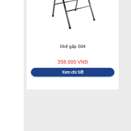
Ghế gấp G04
358.000 VNĐ
Xem chi tiết