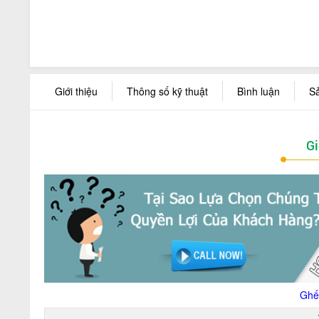
Giới thiệu
Thông số kỹ thuật
Bình luận
S
Gi
Ghế