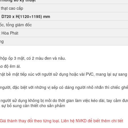
thạt cao cấp
 D720 x H(1120÷1195) mm
ốc, tổng giám đốc
t Hòa Phát
ng
 hộp ốp 3 mặt, có 2 màu đen và nâu.
o độ êm ái.
hật bề mặt tiếp xúc với người sử dụng hoặc vài PVC, mang lại sự sang
gười, đặc biệt với những vị sếp có dáng người nhỏ nhắn thì chiếc ghế
 người sử dụng không bị mỏi do thời gian làm việc kéo dài, tay cầm đượ
à sự bổ sung cần thiết cho sản phẩm
Giá thành thay đổi theo từng loại. Liên hệ NVKD để biết thêm chi tiết