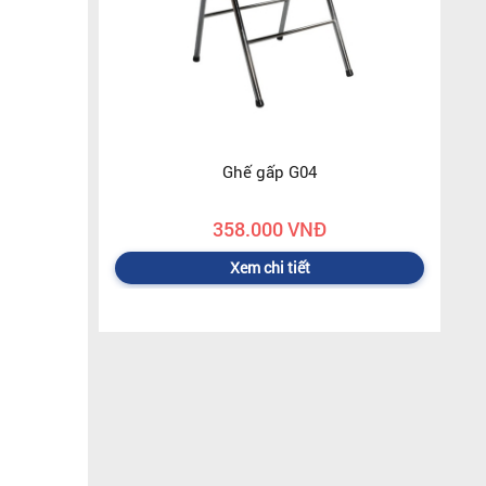
Ghế gấp G04
358.000 VNĐ
Xem chi tiết