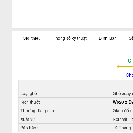
Giới thiệu
Thông số kỹ thuật
Bình luận
S
Gi
Ghế
Loại ghế
Ghế xoay 
Kích thước
W620 x D
Thường dùng cho
Giám đốc,
Xuất xứ
Nội thất H
Bảo hành
12 Tháng