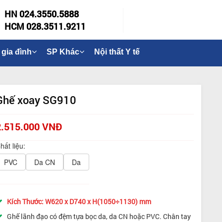
HN 024.3550.5888
HCM 028.3511.9211
 gia đình
SP Khác
Nội thất Y tế
Ghế xoay SG910
2.515.000 VNĐ
hất liệu:
PVC
Da CN
Da
Kích Thước: W620 x D740 x H(1050÷1130) mm
Ghế lãnh đạo có đệm tựa bọc da, da CN hoặc PVC. Chân tay