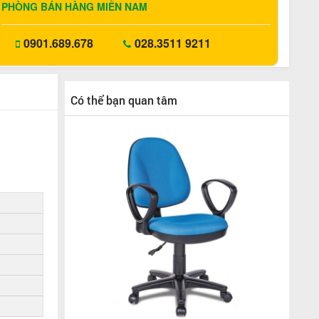
PHÒNG BÁN HÀNG MIỀN NAM
0901.689.678
028.3511 9211
Có thể bạn quan tâm