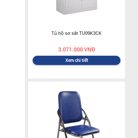
Tủ hồ sơ sắt TU09K3CK
3.071.000 VNĐ
Xem chi tiết