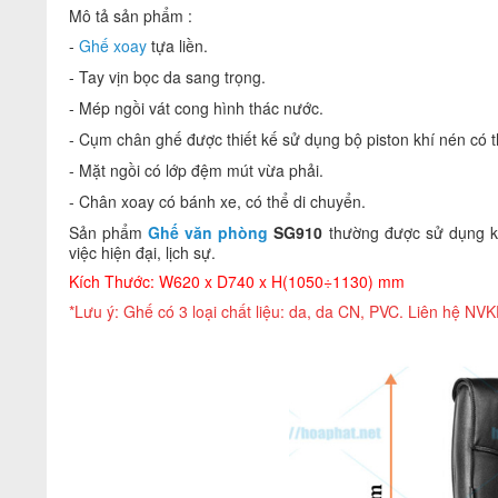
Mô tả sản phẩm :
-
Ghế xoay
tựa liền.
- Tay vịn bọc da sang trọng.
- Mép ngồi vát cong hình thác nước.
- Cụm chân ghế được thiết kế sử dụng bộ piston khí nén có 
- Mặt ngồi có lớp đệm mút vừa phải.
- Chân xoay có bánh xe, có thể di chuyển.
Sản phẩm
Ghế văn phòng
SG910
thường được sử dụng kế
việc hiện đại, lịch sự.
Kích Thước: W620 x D740 x H(1050÷1130) mm
*Lưu ý: Ghế có 3 loại chất liệu: da, da CN, PVC
. Liên hệ NVKD