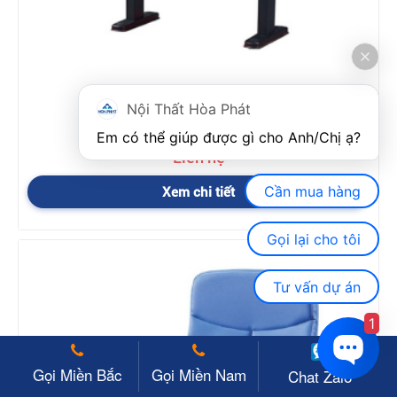
Nội Thất Hòa Phát
Ghế hội trường nhập khẩu FMHT10
Em có thể giúp được gì cho Anh/Chị ạ? 
Liên hệ
Cần mua hàng
Xem chi tiết
Gọi lại cho tôi
Tư vấn dự án
1
Gọi Miền Bắc
Gọi Miền Nam
Chat Zalo