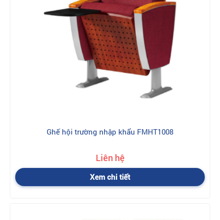
trước khi đến tay người tiêu dùng.
Tính thẩm mỹ cao
Đem lại vẻ đẹp sang trọng : Với thiết kế tinh xảo và chất liệu cao
cấp, ghế hội trường nhập khẩu giúp nâng cao giá trị thẩm mỹ
của không gian hội trường.
Màu sắc đa dạng : Các mẫu ghế nhập khẩu thường có nhiều tùy
chọn về màu sắc và kiểu dáng, dễ dàng phối hợp với các nội
thất khác.
Giá thành và dịch vụ
Giá cao hơn so với sản phẩm nội địa : Ghế hội trường nhập
khẩu thường có giá cao hơn do chi phí vận chuyển và thuế nhập
Ghế hội trường nhập khẩu FMHT1008
khẩu.
Dịch vụ bảo hành : Các sản phẩm nhập khẩu thường đi kèm với
chế độ bảo hành và dịch vụ hỗ trợ khách hàng chuyên nghiệp.
Liên hệ
Lưu ý khi mua ghế hội trường nhập khẩu
Xem chi tiết
Xác minh nguồn gốc : Đảm bảo mua sản phẩm từ các nhà cung
cấp uy tín để tránh hàng giả và hàng nhái.
Kiểm tra chứng nhận : Yêu cầu giấy chứng nhận xuất xứ và
kiểm tra tình trạng sản phẩm khi nhận hàng.