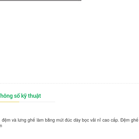
hông số kỹ thuật
ệm và lưng ghế làm bằng mút đúc dày bọc vải nỉ cao cấp. Đệm ghế c
àn