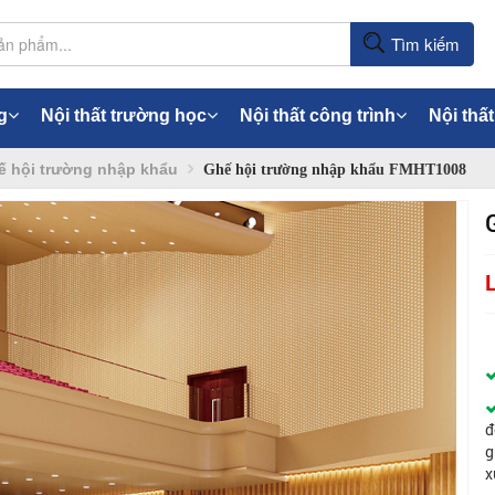
Tìm kiếm
g
Nội thất trường học
Nội thất công trình
Nội thất
ế hội trường nhập khẩu
Ghế hội trường nhập khẩu FMHT1008
đ
g
x