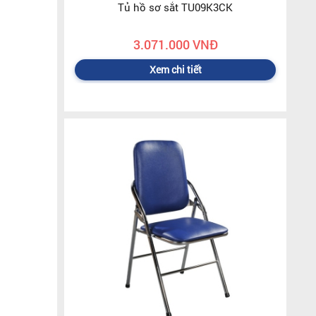
Tủ hồ sơ sắt TU09K3CK
3.071.000 VNĐ
Xem chi tiết