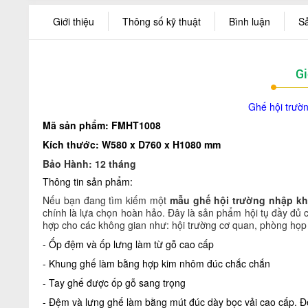
Giới thiệu
Thông số kỹ thuật
Bình luận
S
Gi
Ghế hội trườ
Mã sản phẩm: FMHT1008
Kích thước: W580 x D760 x H1080 mm
Bảo Hành: 12 tháng
Thông tin sản phẩm:
Nếu bạn đang tìm kiếm một
mẫu
ghế hội trường nhập kh
chính là lựa chọn hoàn hảo. Đây là sản phẩm hội tụ đầy đủ c
hợp cho các không gian như: hội trường cơ quan, phòng họp 
- Ốp đệm và ốp lưng làm từ gỗ cao cấp
- K
hung ghế làm
bằng hợp kim nhôm đúc chắc chắn
- Tay ghế được ốp gỗ sang trọng
- Đệm và lưng ghế làm bằng mút đúc dày bọc vải cao cấp. Đ