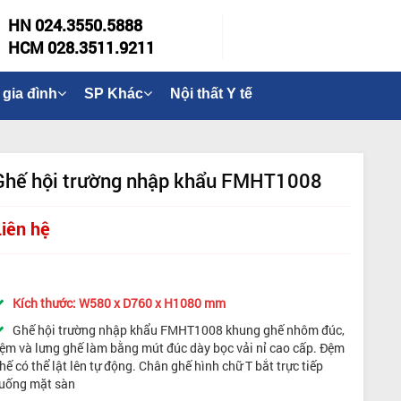
HN 024.3550.5888
HCM 028.3511.9211
 gia đình
SP Khác
Nội thất Y tế
Ghế hội trường nhập khẩu FMHT1008
Liên hệ
Kích thước: W580 x D760 x H1080 mm
Ghế hội trường nhập khẩu FMHT1008 khung ghế nhôm đúc,
ệm và lưng ghế làm bằng mút đúc dày bọc vải nỉ cao cấp. Đệm
hế có thể lật lên tự động. Chân ghế hình chữ T bắt trực tiếp
uống mặt sàn