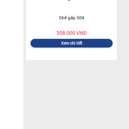
Ghế gấp G04
358.000 VNĐ
Xem chi tiết