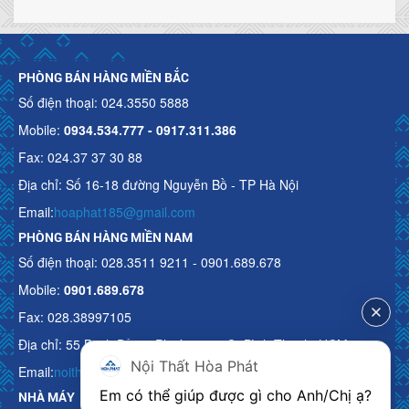
PHÒNG BÁN HÀNG MIỀN BẮC
Số điện thoại: 024.3550 5888
Mobile:
0934.534.777 - 0917.311.386
Fax: 024.37 37 30 88
Địa chỉ: Số 16-18 đường Nguyễn Bồ - TP Hà Nội
Email:
hoaphat185@gmail.com
PHÒNG BÁN HÀNG MIỀN NAM
Số điện thoại: 028.3511 9211 - 0901.689.678
Mobile:
0901.689.678
Fax: 028.38997105
Địa chỉ: 55 Bạch Đằng, Phường 15, Q. Bình Thạnh, HCM
Nội Thất Hòa Phát
Email:
noithathoaphattot@gmail.com
Em có thể giúp được gì cho Anh/Chị ạ? 
NHÀ MÁY