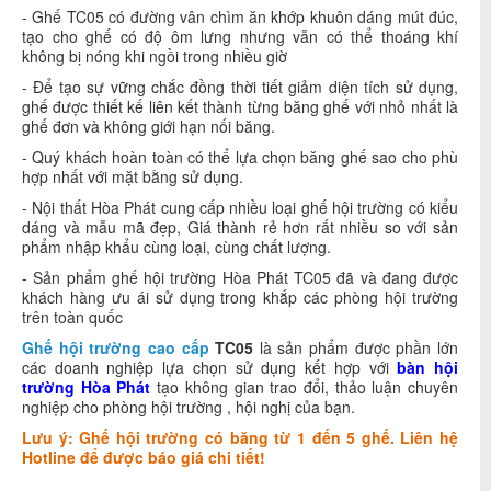
- Ghế TC05 có đường vân chìm ăn khớp khuôn dáng mút đúc,
tạo cho ghế có độ ôm lưng nhưng vẫn có thể thoáng khí
không bị nóng khi ngồi trong nhiều giờ
- Để tạo sự vững chắc đồng thời tiết giảm diện tích sử dụng,
ghế được thiết kế liên kết thành từng băng ghế với nhỏ nhất là
ghế đơn và không giới hạn nối băng.
- Quý khách hoàn toàn có thể lựa chọn băng ghế sao cho phù
hợp nhất với mặt bằng sử dụng.
- Nội thất Hòa Phát cung cấp nhiều loại ghế hội trường có kiểu
dáng và mẫu mã đẹp, Giá thành rẻ hơn rất nhiều so với sản
phẩm nhập khẩu cùng loại, cùng chất lượng.
- Sản phẩm ghế hội trường Hòa Phát TC05 đã và đang được
khách hàng ưu ái sử dụng trong khắp các phòng hội trường
trên toàn quốc
Ghế hội trường cao cấp
TC05
là sản phẩm được phần lớn
các doanh nghiệp lựa chọn sử dụng kết hợp với
bàn hội
trường Hòa Phát
tạo không gian trao đổi, thảo luận chuyên
nghiệp cho phòng hội trường , hội nghị của bạn.
Lưu ý: Ghế hội trường có băng từ 1 đến 5 ghế. Liên hệ
Hotline để được báo giá chi tiết!