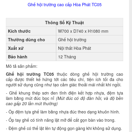
Ghế hội trường cao cấp Hòa Phát
TC05
Thông Số Kỹ Thuật
Kích thước
W700 x D740 x H1080 mm
Thường dùng cho
Ghế hội trường
Xuất xứ
Nội thất Hòa Phát
Bảo hành
12 Tháng
Mô tả sản phẩm:
Ghế hội trường TC05
thuộc dòng ghế hội trường cao
cấp được thiết kế hứng tới các tiêu chí, tiện ích tối đa cho
người sử dụng cũng như tạo cảm giác thoải mái nhất khi ngồi.
- Ghế khung thép sơn đen tĩnh điện kết hợp nhựa, đệm tựa
làm bằng mút đúc bọc nỉ
(Mút đúc có độ đàn hồi, và độ bền
cao gấp 20 lần mút thường)
- Ôp đệm tựa ghế làm bằng nhựa đúc theo dạng khuôn hình.
- Ốp tay ghế có tính năng lật mở để cất gọn bàn vào trong.
- Đệm ghế có thể lật lên tự động gọn gàng khi không sử dụng.