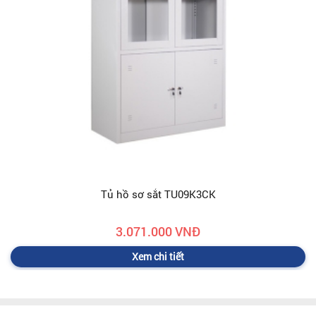
Tủ hồ sơ sắt TU09K3CK
3.071.000 VNĐ
Xem chi tiết