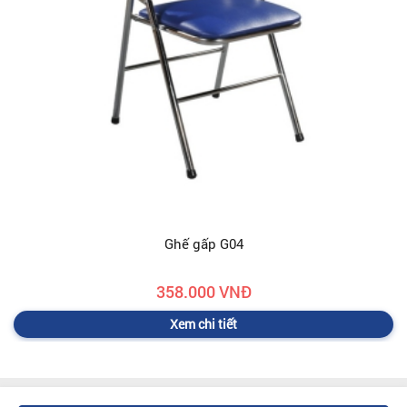
Ghế gấp G04
358.000 VNĐ
Xem chi tiết