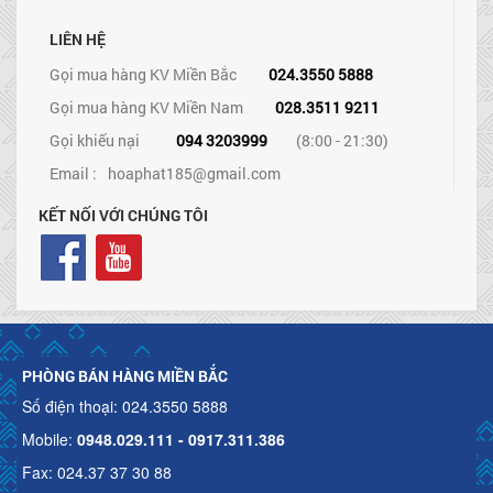
LIÊN HỆ
Gọi mua hàng KV Miền Bắc
024.3550 5888
Gọi mua hàng KV Miền Nam
028.3511 9211
Gọi khiếu nại
094 3203999
(8:00 - 21:30)
Email :
hoaphat185@gmail.com
KẾT NỐI VỚI CHÚNG TÔI
PHÒNG BÁN HÀNG MIỀN BẮC
Số điện thoại: 024.3550 5888
Mobile:
0948.029.111 - 0917.311.386
Fax: 024.37 37 30 88