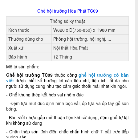
Ghế hội trường Hòa Phát
TC09
Thông số kỹ thuật
Kích thước
W620 x D(750-850) x H980 mm
Thường dùng cho
Phòng hội trường, hội nghị, ...
Xuất xứ
Nội thất Hòa Phát
Bảo hành
12 Tháng
Mô tả sản phẩm:
Ghế hội trường TC09
thuộc dòng
ghế hội trường c
ó bàn
viết
được thiết kế hướng tới các tiêu chí, tiện ích tối đa cho
người sử dụng cũng như tạo cảm giác thoải mái nhất khi ngồi.
- Ghế khung thép kết hợp vai nhôm đúc
- Đệm tựa mút đúc định hình bọc vải, ốp tựa và ốp tay gỗ sơn
bóng.
- Bàn viết nhựa gấp mở thuận tiện khi sử dụng, đệm ghế tự lật
khi không sử dụng
- Chân thép sơn tĩnh điện chắc chắn hình chữ T bắt trực tiếp
xuống sàn.