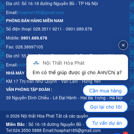
Địa chỉ: Số 16-18 đường Nguyễn Bồ - TP Hà Nội
Email:
hoaphat185@gmail.com
PHÒNG BÁN HÀNG MIỀN NAM
Số điện thoại: 028.3511 9211 - 0901.689.678
Mobile:
0901.689.678
Fax: 028.38997105
Địa chỉ: 55 Bạch Đằng, Phường 15, Q. Bình Thạnh, HCM
Nội Thất Hòa Phát
Email:
noithathoaphattot@gmail.com
Em có thể giúp được gì cho Anh/Chị ạ? 
NHÀ MÁY
KM 17 Thị trấn Như Quỳnh - Văn Lâm - Hưng Yên
VĂN PHÒNG TẬP ĐOÀN :
Cần mua hàng
39 Nguyễn Đình Chiểu - Lê Đại Hành - Hai Bà Trưng - Hà Nội
Gọi lại cho tôi
© 2026 Nội thất Hòa Phát Tất cả các quyền
Tư vấn dự án
Miền Bắc
: Số 16-18 đường Nguyễn Bồ - TP Hà Nội
Tel:024.3550 5888 Email:hoaphat185@gmail.com