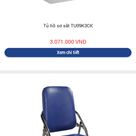
Tủ hồ sơ sắt TU09K3CK
3.071.000 VNĐ
Xem chi tiết