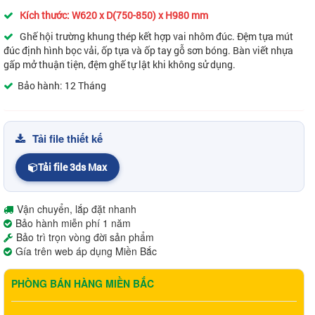
Kích thước:
W620 x D(750-850) x H980 mm
Ghế hội trường khung thép kết hợp vai nhôm đúc. Đệm tựa mút
đúc định hình bọc vải, ốp tựa và ốp tay gỗ sơn bóng. Bàn viết nhựa
gấp mở thuận tiện, đệm ghế tự lật khi không sử dụng.
Bảo hành: 12 Tháng
Tải file thiết kế
Tải file 3ds Max
Vận chuyển, lắp đặt nhanh
Bảo hành miễn phí 1 năm
Bảo trì trọn vòng đời sản phẩm
Gía trên web áp dụng Miền Bắc
PHÒNG BÁN HÀNG MIỀN BẮC