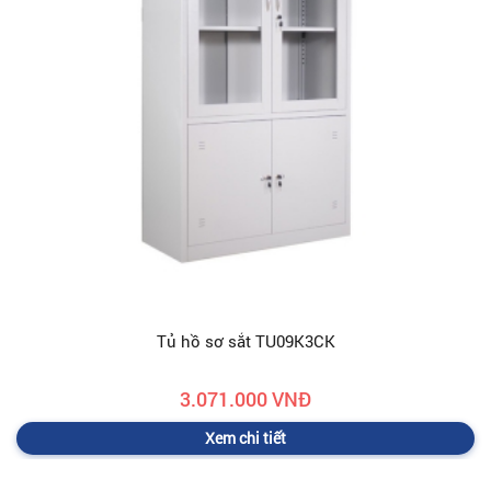
Tủ hồ sơ sắt TU09K3CK
3.071.000 VNĐ
Xem chi tiết