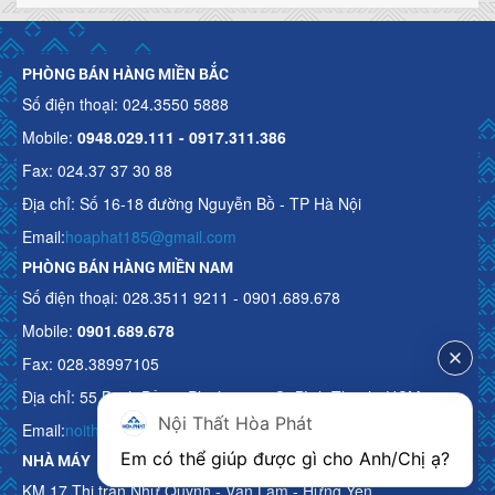
PHÒNG BÁN HÀNG MIỀN BẮC
Số điện thoại: 024.3550 5888
Mobile:
0948.029.111 - 0917.311.386
Fax: 024.37 37 30 88
Địa chỉ: Số 16-18 đường Nguyễn Bồ - TP Hà Nội
Email:
hoaphat185@gmail.com
PHÒNG BÁN HÀNG MIỀN NAM
Số điện thoại: 028.3511 9211 - 0901.689.678
Mobile:
0901.689.678
Fax: 028.38997105
Địa chỉ: 55 Bạch Đằng, Phường 15, Q. Bình Thạnh, HCM
Nội Thất Hòa Phát
Email:
noithathoaphattot@gmail.com
Em có thể giúp được gì cho Anh/Chị ạ? 
NHÀ MÁY
KM 17 Thị trấn Như Quỳnh - Văn Lâm - Hưng Yên