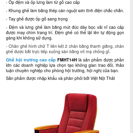
- Ốp đệm và ốp lưng làm từ gỗ cao cấp
- K
hung ghế làm
bằng thép cán nguội sơn tĩnh điện chắc chắn.
- Tay ghế được ốp gỗ sang trọng
- Đệm và lưng ghế làm bằng mút đúc dày bọc vải nỉ cao cấp
được may chìm trang trí. Đệm ghế có thể lật lên tự động gọn
gàng khi không sử dụng.
- Chân ghế hình chữ T liên kết 2 chân bằng thanh giằng, chân
ghế được bắt trực tiếp xuống sàn bằng vít mạ chống gỉ.
Ghế hội trường cao cấp
FMHT14H
là sản phẩm được phần
lớn các doanh nghiệp lựa chọn tạo không gian trao đổi, thảo
luận chuyên nghiệp cho phòng hội trường, hội nghị của bạn.
Sản phẩm được nhập khẩu và phân phối bởi Việt Nội Thất