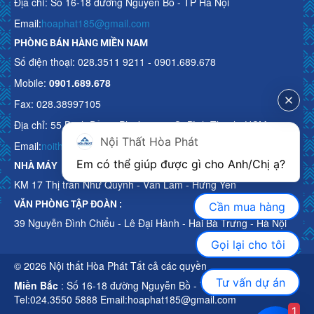
Địa chỉ: Số 16-18 đường Nguyễn Bồ - TP Hà Nội
Email:
hoaphat185@gmail.com
PHÒNG BÁN HÀNG MIỀN NAM
Số điện thoại: 028.3511 9211 - 0901.689.678
Mobile:
0901.689.678
Fax: 028.38997105
Địa chỉ: 55 Bạch Đằng, Phường 15, Q. Bình Thạnh, HCM
Nội Thất Hòa Phát
Email:
noithathoaphattot@gmail.com
Em có thể giúp được gì cho Anh/Chị ạ? 
NHÀ MÁY
KM 17 Thị trấn Như Quỳnh - Văn Lâm - Hưng Yên
VĂN PHÒNG TẬP ĐOÀN :
Cần mua hàng
39 Nguyễn Đình Chiểu - Lê Đại Hành - Hai Bà Trưng - Hà Nội
Gọi lại cho tôi
© 2026 Nội thất Hòa Phát Tất cả các quyền
Tư vấn dự án
Miền Bắc
: Số 16-18 đường Nguyễn Bồ - TP Hà Nội
Tel:024.3550 5888 Email:hoaphat185@gmail.com
1