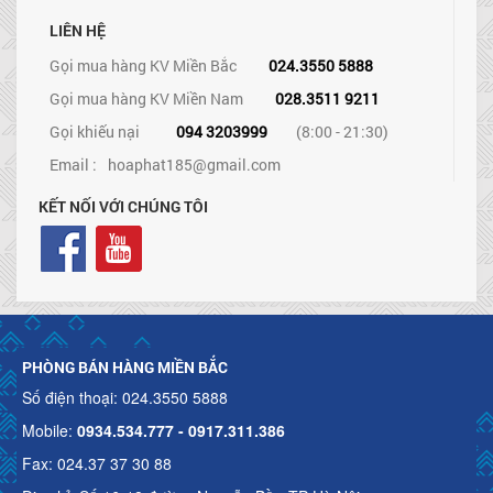
LIÊN HỆ
Gọi mua hàng KV Miền Bắc
024.3550 5888
Gọi mua hàng KV Miền Nam
028.3511 9211
Gọi khiếu nại
094 3203999
(8:00 - 21:30)
Email :
hoaphat185@gmail.com
KẾT NỐI VỚI CHÚNG TÔI
PHÒNG BÁN HÀNG MIỀN BẮC
Số điện thoại: 024.3550 5888
Mobile:
0934.534.777 - 0917.311.386
Fax: 024.37 37 30 88