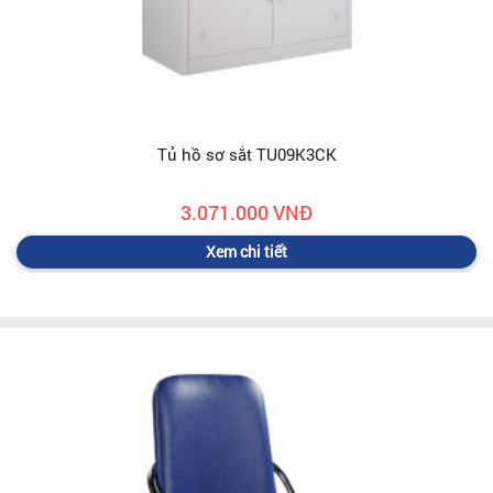
Tủ hồ sơ sắt TU09K3CK
3.071.000 VNĐ
Xem chi tiết