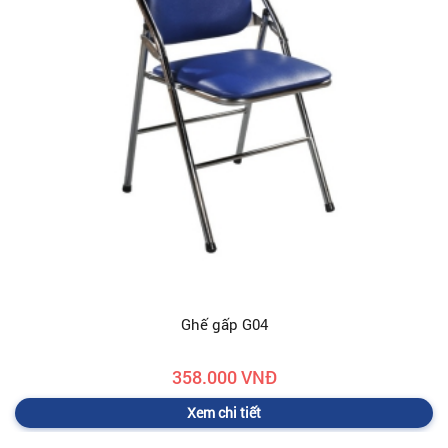
Ghế gấp G04
358.000 VNĐ
Xem chi tiết