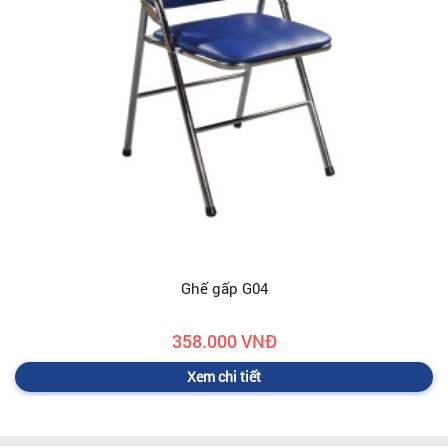
Ghế gấp G04
358.000 VNĐ
Xem chi tiết