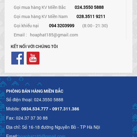
Gọi mua hàng KV Miền Bắc
024.3550 5888
Gọi mua hàng KV Miền Nam
028.3511 9211
Gọi khiếu nại
094 3203999
(8:00 - 21:30)
Email :
hoaphat185@gmail.com
KẾT NỐI VỚI CHÚNG TÔI
PHÒNG BÁN HÀNG MIỀN BẮC
Số điện thoại: 024.3550 5888
Mobile:
0934.534.777 - 0917.311.386
Fax: 024.37 37 30 88
Địa chỉ: Số 16-18 đường Nguyễn Bồ - TP Hà Nội
Email:
hoaphat185@gmail.com