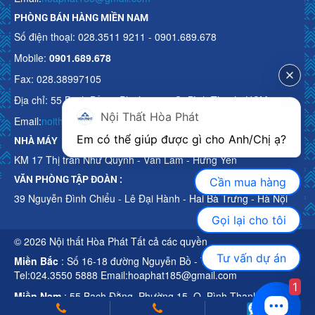
PHÒNG BÁN HÀNG MIỀN NAM
Số điện thoại: 028.3511 9211 - 0901.689.678
Mobile:
0901.689.678
Fax: 028.38997105
Địa chỉ: 55 Bạch Đằng, Phường 15, Q. Bình Thạnh, HCM
Nội Thất Hòa Phát
Email:
noithathoaphattot@gmail.com
Em có thể giúp được gì cho Anh/Chị ạ? 
NHÀ MÁY
KM 17 Thị trấn Như Quỳnh - Văn Lâm - Hưng Yên
VĂN PHÒNG TẬP ĐOÀN :
Cần mua hàng
39 Nguyễn Đình Chiểu - Lê Đại Hành - Hai Bà Trưng - Hà Nội
Gọi lại cho tôi
© 2026 Nội thất Hòa Phát Tất cả các quyền
Tư vấn dự án
Miền Bắc
: Số 16-18 đường Nguyễn Bồ - TP Hà Nội
Tel:024.3550 5888 Email:hoaphat185@gmail.com
1
Miền Nam
: 55 Bạch Đằng, Phường 15, Q. Bình Thạnh, HCM
Tel:028.3511 9211 Email:noithathoaphattot@gmail.com