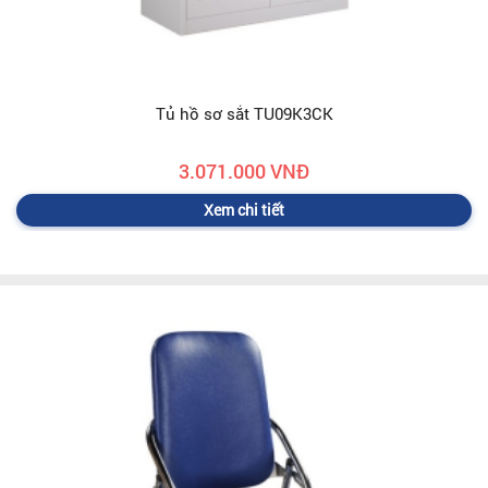
Tủ hồ sơ sắt TU09K3CK
3.071.000 VNĐ
Xem chi tiết