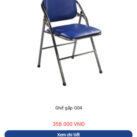
Ghế gấp G04
358.000 VNĐ
Xem chi tiết