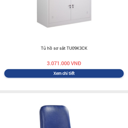
Tủ hồ sơ sắt TU09K3CK
3.071.000 VNĐ
Xem chi tiết