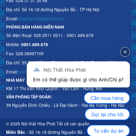
Fax: 024.37 37 30 88
Địa chỉ: Số 16-18 đường Nguyễn Bồ - TP Hà Nội
Email:
hoaphat185@gmail.com
PHÒNG BÁN HÀNG MIỀN NAM
Số điện thoại: 028.3511 9211 - 0901.689.678
Mobile:
0901.689.678
Fax: 028.38997105
Địa chỉ: 55 Bạch Đằng, Phường 15, Q. Bình Thạnh, HCM
Nội Thất Hòa Phát
Email:
noithathoaphattot@gmail.com
Em có thể giúp được gì cho Anh/Chị ạ? 
NHÀ MÁY
KM 17 Thị trấn Như Quỳnh - Văn Lâm - Hưng Yên
VĂN PHÒNG TẬP ĐOÀN :
Cần mua hàng
39 Nguyễn Đình Chiểu - Lê Đại Hành - Hai Bà Trưng - Hà Nội
Gọi lại cho tôi
© 2026 Nội thất Hòa Phát Tất cả các quyền
Tư vấn dự án
Miền Bắc
: Số 16-18 đường Nguyễn Bồ - TP Hà Nội