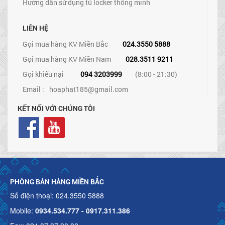
Hướng dẫn sử dụng tủ locker thông minh
LIÊN HỆ
Gọi mua hàng KV Miền Bắc
024.3550 5888
Gọi mua hàng KV Miền Nam
028.3511 9211
Gọi khiếu nại
094 3203999
(8:00 - 21:30)
Email :
hoaphat185@gmail.com
KẾT NỐI VỚI CHÚNG TÔI
PHÒNG BÁN HÀNG MIỀN BẮC
Số điện thoại: 024.3550 5888
Mobile:
0934.534.777 - 0917.311.386