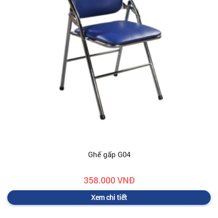
Ghế gấp G04
358.000 VNĐ
Xem chi tiết