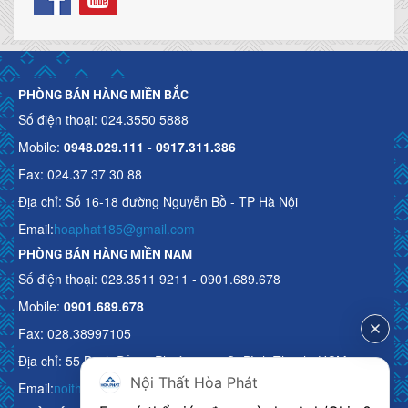
PHÒNG BÁN HÀNG MIỀN BẮC
Số điện thoại: 024.3550 5888
Mobile:
0948.029.111 - 0917.311.386
Fax: 024.37 37 30 88
Địa chỉ: Số 16-18 đường Nguyễn Bồ - TP Hà Nội
Email:
hoaphat185@gmail.com
PHÒNG BÁN HÀNG MIỀN NAM
Số điện thoại: 028.3511 9211 - 0901.689.678
Mobile:
0901.689.678
Fax: 028.38997105
Địa chỉ: 55 Bạch Đằng, Phường 15, Q. Bình Thạnh, HCM
Nội Thất Hòa Phát
Email:
noithathoaphattot@gmail.com