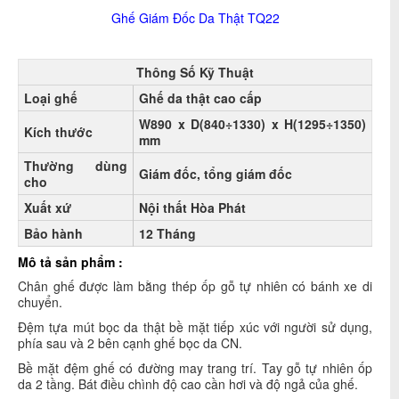
Ghế Giám Đốc Da Thật TQ22
Thông Số Kỹ Thuật
Loại ghế
Ghế da thật cao cấp
W890 x D(840
÷1330)
x H(1295÷1350)
Kích thước
mm
Thường dùng
Giám đốc, tổng giám đốc
cho
Xuất xứ
Nội thất Hòa Phát
Bảo hành
12 Tháng
Mô tả sản phẩm :
Chân ghế được làm bằng thép ốp gỗ tự nhiên có bánh xe di
chuyển.
Đệm tựa mút bọc da thật bề mặt tiếp xúc với người sử dụng,
phía sau và 2 bên cạnh ghế bọc da CN.
Bề mặt đệm ghế có đường may trang trí. Tay gỗ tự nhiên ốp
da 2 tầng. Bát điều chình độ cao cần hơi và độ ngả của ghế.