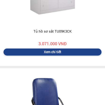
Tủ hồ sơ sắt TU09K3CK
3.071.000 VNĐ
Xem chi tiết