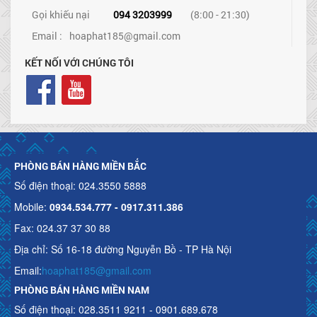
Gọi khiếu nại
094 3203999
(8:00 - 21:30)
Email :
hoaphat185@gmail.com
KẾT NỐI VỚI CHÚNG TÔI
PHÒNG BÁN HÀNG MIỀN BẮC
Số điện thoại: 024.3550 5888
Mobile:
0934.534.777 - 0917.311.386
Fax: 024.37 37 30 88
Địa chỉ: Số 16-18 đường Nguyễn Bồ - TP Hà Nội
Email:
hoaphat185@gmail.com
PHÒNG BÁN HÀNG MIỀN NAM
Số điện thoại: 028.3511 9211 - 0901.689.678