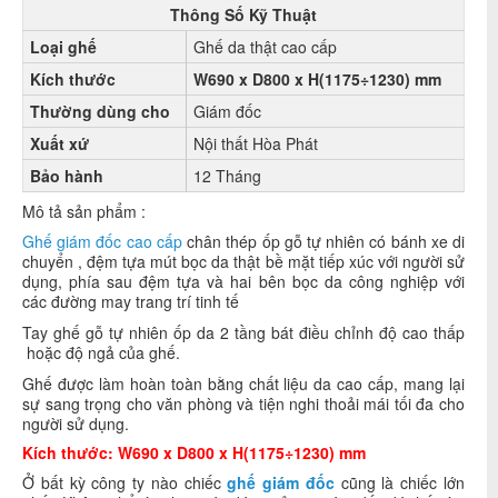
Thông Số Kỹ Thuật
Loại ghế
Ghế da thật cao cấp
Kích thước
W690 x D800 x H(1175÷1230) mm
Thường dùng cho
Giám đốc
Xuất xứ
Nội thất Hòa Phát
Bảo hành
12 Tháng
Mô tả sản phẩm :
Ghế giám đốc cao cấp
chân thép ốp gỗ tự nhiên có bánh xe di
chuyển , đệm tựa mút bọc da thật bề mặt tiếp xúc với người sử
dụng, phía sau đệm tựa và hai bên bọc da công nghiệp với
các đường may trang trí tinh tế
Tay ghế gỗ tự nhiên ốp da 2 tầng bát điều chỉnh độ cao thấp
hoặc độ ngả của ghế.
Ghế được làm hoàn toàn bằng chất liệu da cao cấp, mang lại
sự sang trọng cho văn phòng và tiện nghi thoải mái tối đa cho
người sử dụng.
Kích thước: W690 x D800 x H(1175÷1230) mm
Ở bất kỳ công ty nào chiếc
ghế giám đốc
cũng là chiếc lớn