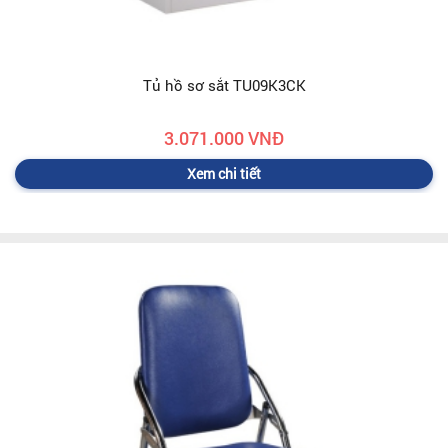
Tủ hồ sơ sắt TU09K3CK
3.071.000 VNĐ
Xem chi tiết