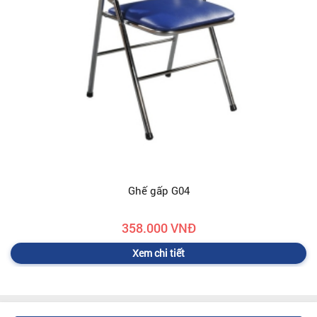
Ghế gấp G04
358.000 VNĐ
Xem chi tiết