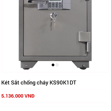
Két Sắt chống cháy KS90K1DT
5.136.000 VNĐ