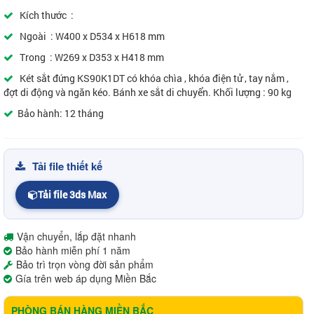
Kích thước :
Ngoài : W400 x D534 x H618 mm
Trong : W269 x D353 x H418 mm
Két sắt đứng KS90K1DT có khóa chìa , khóa điện tử , tay nắm ,
đợt di động và ngăn kéo. Bánh xe sắt di chuyển. Khối lượng : 90 kg
Bảo hành: 12 tháng
Tải file thiết kế
Tải file 3ds Max
Vận chuyển, lắp đặt nhanh
Bảo hành miễn phí 1 năm
Bảo trì trọn vòng đời sản phẩm
Gía trên web áp dụng Miền Bắc
PHÒNG BÁN HÀNG MIỀN BẮC