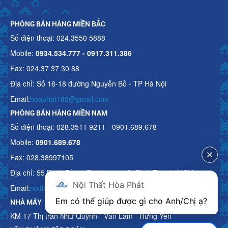
PHÒNG BÁN HÀNG MIỀN BẮC
Số điện thoại: 024.3550 5888
Mobile:
0934.534.777 - 0917.311.386
Fax: 024.37 37 30 88
Địa chỉ: Số 16-18 đường Nguyễn Bồ - TP Hà Nội
Email:
hoaphat185@gmail.com
PHÒNG BÁN HÀNG MIỀN NAM
Số điện thoại: 028.3511 9211 - 0901.689.678
Mobile:
0901.689.678
Fax: 028.38997105
Địa chỉ: 55 Bạch Đằng, Phường 15, Q. Bình Thạnh, HCM
Nội Thất Hòa Phát
Email:
noithathoaphattot@gmail.com
Em có thể giúp được gì cho Anh/Chị ạ? 
NHÀ MÁY
KM 17 Thị trấn Như Quỳnh - Văn Lâm - Hưng Yên