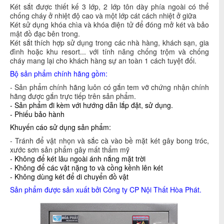
Két sắt được thiết kế 3 lớp, 2 lớp tôn dày phía ngoài có thể
chống cháy ở nhiệt độ cao và một lớp cát cách nhiệt ở giữa
Két sử dụng khóa chìa và khóa điện tử để đóng mở két và bảo
mật đồ đạc bên trong.
Két sắt thích hợp sử dụng trong các nhà hàng, khách sạn, gia
đình hoặc khu resort... với tính năng chống trộm và chống
cháy mang lại cho khách hàng sự an toàn 1 cách tuyệt đối.
Bộ sản phẩm chính hãng gồm:
- Sản phẩm chính hãng luôn có gắn tem vỡ chứng nhận chính
hãng được gắn trực tiếp trên sản phẩm.
- Sản phẩm đi kèm với hướng dẫn lắp đặt, sử dụng.
- Phiếu bảo hành
Khuyến cáo sử dụng sản phẩm:
- Tránh để vật nhọn và sắc cà vào bề mặt két gây bong tróc,
xước sơn sản phẩm gây mất thẩm mỹ
- Không để két lâu ngoài ánh nắng mặt trời
- Không để các vật nặng to và cồng kềnh lên két
- Không dùng két để di chuyển đồ vật
Sản phẩm được sản xuất bởi Công ty CP Nội Thất Hòa Phát.