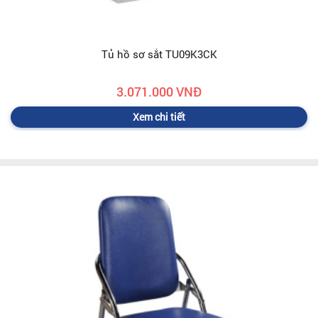
Tủ hồ sơ sắt TU09K3CK
3.071.000 VNĐ
Xem chi tiết