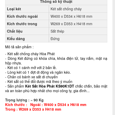
Thông số kỹ thuật
Loại két
Két sắt chống cháy
Kích thước ngoài
W400 x D534 x H618 mm
Kích thước trong
W269 x D353 x H418 mm
Chất liệu
Sắt thép
Kiểu dáng
Đứng
Mô tả sản phẩm :
- Két sắt chống cháy Hòa Phát
- Dòng Két đứng có khóa chìa, khóa điện tử, tay nắm, mặt nạ
hộp nhựa.
- Két có 1 cánh mở với 2 bản lề.
- Lòng két có 1 đợt di động và ngăn kéo.
- Chân có bánh xe sắt di chuyển
- Két sắt có thể đổi được mã theo ý muốn
- Sản phẩm
Két Sắt Hòa Phát KS90K1DT
chắc chắn, bảo mật
và an toàn phù hợp nhất cho mọi công ty, gia đình...
Trọng lượng : ~ 90 Kg
Kích thước : Ngoài :
W400 x D534 x H618 mm
Trong :
W269 x D353 x H418 mm