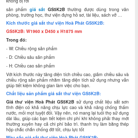
không bị rơi
sản phẩm
giá sắt
GS5K2B
thường được dùng trong văn
phòng, trường học, thư viện đựng hồ sơ, tài liệu, sách vở …
Kích thước giá sắt thư viện Hoà Phát GS5K2B:
GS5K2B:
W1960 x D450 x H1875 mm
Trong đó:
- W: Chiều rộng sản phẩm
- D: Chiều sâu sản phẩm
- H: Chiều cao sản phẩm
Với kích thước này tăng diện tích chiều cao, giảm chiều sâu và
chiều rộng sản phẩm nhằm tăng diện tích sử dụng nhưng vẫn
giúp tiết kiệm không gian làm việc cho bạn.
Chất liệu sản phẩm giá sắt thư viện GS5K2B:
Giá thư viện Hoà Phát GS5K2B
sử dụng chất liệu sắt sơn
tĩnh điện có khả năng chịu lực cao và khả năng chống thấm
nước, mối mọt tuyệt đối. Vậy nên, nó mang lại tuổi thọ sử dụng
dài lâu, giúp các bạn tiết kiệm chi phí khi không phải thay mới
thường xuyên hay cả chi phí bảo trì. thanh trụ làm bằng thép
hộp chắc chắn chống đỡ tốt, chịu lực tốt
Màu sắc giá sắt thư viện Hoà Phát GS5K2B: