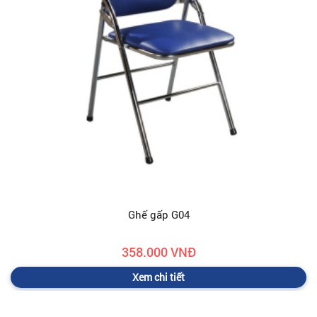
Ghế gấp G04
358.000 VNĐ
Xem chi tiết