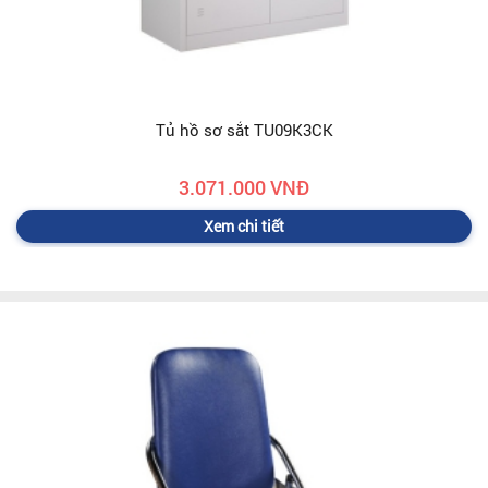
Tủ hồ sơ sắt TU09K3CK
3.071.000 VNĐ
Xem chi tiết