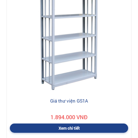
Giá thư viện GS1A
1.894.000 VNĐ
Xem chi tiết