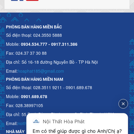
PHÒNG BÁN HÀNG MIỀN BẮC
Số điện thoại: 024.3550 5888
Mobile:
0934.534.777 - 0917.311.386
Fax: 024.37 37 30 88
Địa chỉ: Số 16-18 đường Nguyễn Bồ - TP Hà Nội
Email:
hoaphat185@gmail.com
PHÒNG BÁN HÀNG MIỀN NAM
Số điện thoại: 028.3511 9211 - 0901.689.678
Mobile:
0901.689.678
Fax: 028.38997105
Địa chỉ: 55 Bạch Đằng, Phường 15, Q. Bình Thạnh, HCM
Nội Thất Hòa Phát
Email:
noithathoaphattot@gmail.com
Em có thể giúp được gì cho Anh/Chị ạ? 
NHÀ MÁY