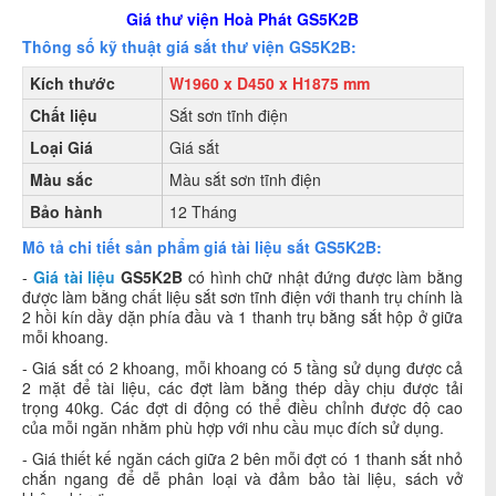
Giá thư viện Hoà Phát GS5K2B
Thông số kỹ thuật giá sắt thư viện GS5K2B:
Kích thước
W1960 x D450 x H1875 mm
Chất liệu
Sắt sơn tĩnh điện
Loại Giá
Giá sắt
Màu sắc
Màu sắt sơn tĩnh điện
Bảo hành
12 Tháng
Mô tả chi tiết sản phẩm giá tài liệu sắt GS5K2B:
-
Giá tài liệu
GS5K2B
có hình chữ nhật đứng được làm bằng
được làm bằng chất liệu sắt sơn tĩnh điện với thanh trụ chính là
2 hồi kín dầy dặn phía đầu và 1 thanh trụ bằng sắt hộp ở giữa
mỗi khoang.
- Giá sắt có 2 khoang, mỗi khoang có 5 tầng sử dụng được cả
2 mặt để tài liệu, các đợt làm bằng thép dầy chịu được tải
trọng 40kg. Các đợt di động có thể điều chỉnh được độ cao
của mỗi ngăn nhằm phù hợp với nhu cầu mục đích sử dụng.
- Giá thiết kế ngăn cách giữa 2 bên mỗi đợt có 1 thanh sắt nhỏ
chắn ngang để dễ phân loại và đảm bảo tài liệu, sách vở