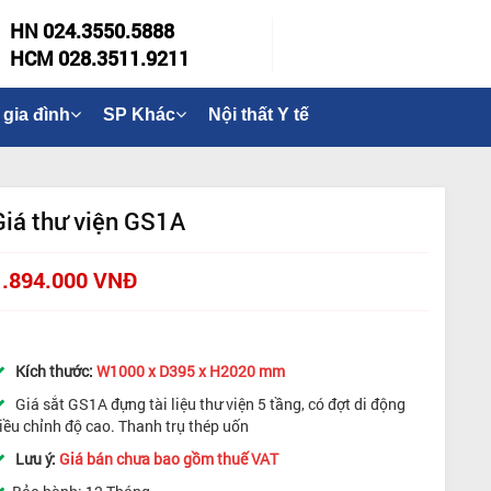
HN 024.3550.5888
HCM 028.3511.9211
 gia đình
SP Khác
Nội thất Y tế
Giá thư viện GS1A
1.894.000 VNĐ
Kích thước:
W1000 x D395 x H2020 mm
Giá sắt GS1A đựng tài liệu thư viện 5 tầng, có đợt di động
iều chỉnh độ cao. Thanh trụ thép uốn
Lưu ý:
Giá bán chưa bao gồm thuế VAT