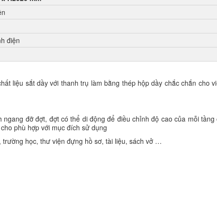
ện
nh điện
ất liệu sắt dầy với thanh trụ làm bằng thép hộp dầy chắc chắn cho v
h ngang đỡ đợt, đợt có thể di động để điều chỉnh độ cao của mỗi tầng đ
ao cho phù hợp với mục đích sử dụng
rường học, thư viện đựng hồ sơ, tài liệu, sách vở …