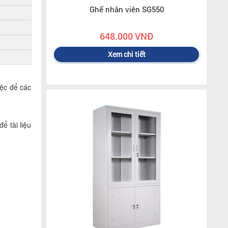
Ghế nhân viên SG550
648.000 VNĐ
Xem chi tiết
iệc để các
ể tài liệu