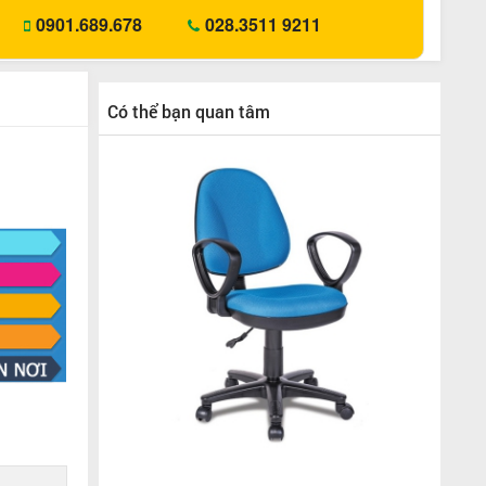
0901.689.678
028.3511 9211
Có thể bạn quan tâm