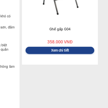
 khó có
 sơn, đảm
Ghế gấp G04
358.000 VNĐ
 biệt
o quản
Xem chi tiết
không làm