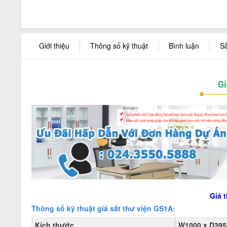
Giới thiệu
Thông số kỹ thuật
Bình luận
S
Gi
Giá 
Thông số kỹ thuật giá sắt thư viện GS1A:
Kích thước
W1000 x D395