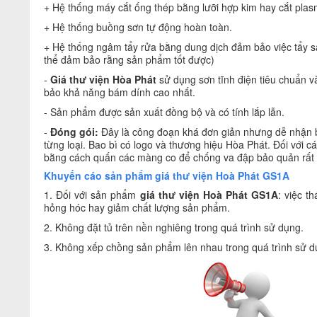
+ Hệ thống máy cắt ống thép bằng lưỡi hợp kim hay cắt plas
+ Hệ thống buồng sơn tự động hoàn toàn.
+ Hệ thống ngâm tẩy rửa bằng dung dịch đảm bảo việc tẩy sạc
thể đảm bảo rằng sản phẩm tốt được)
-
Giá
thư viện Hòa Phát
sử dụng sơn tĩnh điện tiêu chuẩn 
bảo khả năng bám dính cao nhất.
- Sản phẩm được sản xuất đồng bộ và có tính lắp lẫn.
-
Đóng gói:
Đây là công đoạn khá đơn giản nhưng dễ nhận b
từng loại. Bao bì có logo và thương hiệu Hòa Phát. Đối với
bằng cách quấn các màng co để chống va đập bảo quản rất 
Khuyến cáo sản phẩm giá thư viện Hoà Phát GS1A
1. Đối với sản phẩm
giá thư viện Hoà Phát GS1A
: việc t
hỏng hóc hay giảm chất lượng sản phẩm.
2. Không đặt tủ trên nền nghiêng trong quá trình sử dụng.
3. Không xếp chồng sản phẩm lên nhau trong quá trình sử d