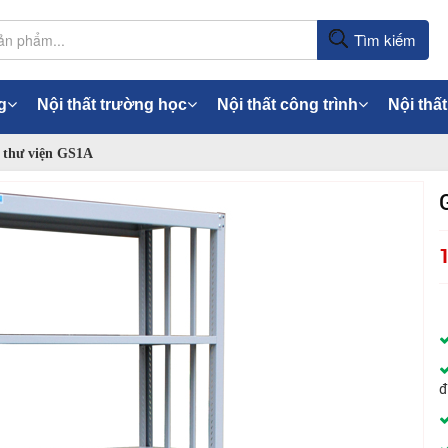
Tìm kiếm
g
Nội thất trường học
Nội thất công trình
Nội thất
 thư viện GS1A
đ