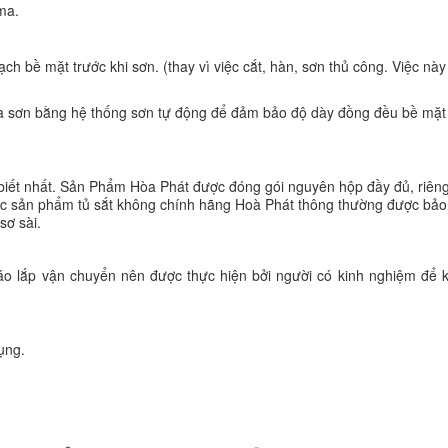
ma.
h bề mặt trước khi sơn. (thay vì việc cắt, hàn, sơn thủ công. Việc này
và sơn bằng hệ thống sơn tự động để đảm bảo độ dày đồng đều bề mặt
iết nhất. Sản Phẩm Hòa Phát được đóng gói nguyên hộp đầy đủ, riêng
 các sản phẩm tủ sắt không chính hãng Hoà Phát thông thường được bả
sơ sài.
háo lắp vận chuyển nên được thực hiện bởi người có kinh nghiệm để 
ụng.