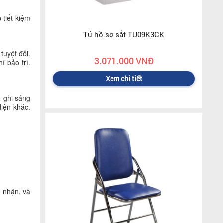
 tiết kiệm
Tủ hồ sơ sắt TU09K3CK
tuyệt đối.
3.071.000 VNĐ
í bảo trì.
Xem chi tiết
u ghi sáng
điện khác.
g nhận, và