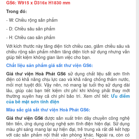
GS6: W915 x D316x H1830 mm
Trong đó:
- W: Chiều rộng sản phẩm
- D: Chiều sâu sản phẩm
- H: Chiều cao sản phẩm
Với kích thước này tăng diện tích chiều cao, giảm chiều sâu và
chiều rộng sản phẩm nhằm tăng diện tích sử dụng nhưng vẫn
giúp tiết kiệm không gian làm việc cho bạn.
Chất liệu sản phẩm giá sắt thư viện GS6:
Giá thư viện Hoà Phát
GS6
sử dụng chất liệu sắt sơn tĩnh
điện có khả năng chịu lực cao và khả năng chống thấm nước,
mối mọt tuyệt đối. Vậy nên, nó mang lại tuổi thọ sử dụng dài
lâu, giúp các bạn tiết kiệm chi phí khi không phải thay mới
thường xuyên hay cả chi phí bảo trì. Xem chỉ tiết:
Ưu điểm
của bề mặt sơn tĩnh điện
Màu sắc giá sắt thư viện Hoà Phát GS6:
Giá thư viện GS6
được sản xuất trên dây chuyền công nghệ
tiên tiến, ứng dụng công nghệ sơn tĩnh điện hiện đại. Sử dụng
màu ghi sáng mang lại sự hiện đại, trẻ trung và rất dễ kết hợp
với các sản phẩm nội thất văn phòng khác. Ngoài ra, còn có