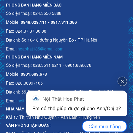
PHÒNG BÁN HÀNG MIỀN BẮC
Số điện thoại: 024.3550 5888
Mobile:
0948.029.111 - 0917.311.386
Fax: 024.37 37 30 88
Địa chỉ: Số 16-18 đường Nguyễn Bồ - TP Hà Nội
Email:
hoaphat185@gmail.com
PHÒNG BÁN HÀNG MIỀN NAM
Số điện thoại: 028.3511 9211 - 0901.689.678
Mobile:
0901.689.678
Fax: 028.38997105
Địa chỉ: 55 Bạch Đằng, Phường 15, Q. Bình Thạnh, HCM
Nội Thất Hòa Phát
Email:
noithathoaphattot@gmail.com
Em có thể giúp được gì cho Anh/Chị ạ? 
NHÀ MÁY
KM 17 Thị trấn Như Quỳnh - Văn Lâm - Hưng Yên
VĂN PHÒNG TẬP ĐOÀN :
Cần mua hàng