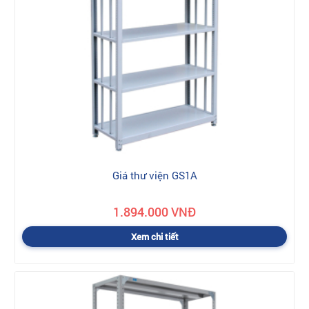
Giá thư viện GS1A
1.894.000 VNĐ
Xem chi tiết