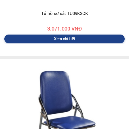
Tủ hồ sơ sắt TU09K3CK
3.071.000 VNĐ
Xem chi tiết