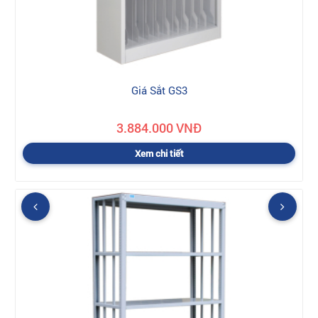
Giá Sắt GS3
3.884.000 VNĐ
Xem chi tiết