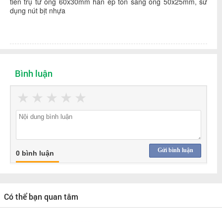
tiến trụ từ ống 60x30mm hàn ép tôn sang ống 50x25mm, sử
dụng nút bịt nhựa
Bình luận
★
★
★
★
★
Gửi bình luận
0 bình luận
Có thể bạn quan tâm