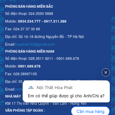
PHÒNG BÁN HÀNG MIỀN BẮC
Số điện thoại: 024.3550 5888
Mobile:
0934.534.777 - 0917.311.386
Fax: 024.37 37 30 88
Địa chỉ: Số 16-18 đường Nguyễn Bồ - TP Hà Nội
Email:
hoaphat185@gmail.com
PHÒNG BÁN HÀNG MIỀN NAM
Số điện thoại: 028.3511 9211 - 0901.689.678
Mobile:
0901.689.678
Fax: 028.38997105
Địa chỉ: 55 Bạch Đằng, Phường 15, Q. Bình Thạnh, HCM
Nội Thất Hòa Phát
Email:
noithathoaphattot@gmail.com
Em có thể giúp được gì cho Anh/Chị ạ? 
NHÀ MÁY
KM 17 Thị trấn Như Quỳnh - Văn Lâm - Hưng Yên
VĂN PHÒNG TẬP ĐOÀN :
Cần mua hàng