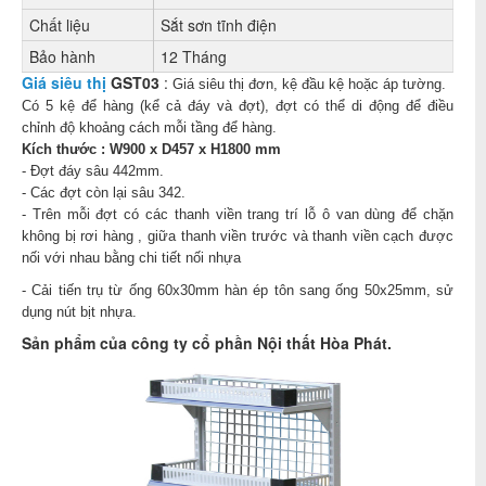
Chất liệu
Sắt sơn tĩnh điện
Bảo hành
12 Tháng
Giá siêu thị
GST03
:
Giá siêu thị đơn, kệ đầu kệ hoặc áp tường.
Có 5 kệ để hàng (kể cả đáy và đợt), đợt có thể di động để điều
chỉnh độ khoảng cách mỗi tầng để hàng.
Kích thước :
W900 x D457 x H1800
mm
- Đợt đáy sâu 442mm.
- Các đợt còn lại sâu 342.
- Trên mỗi đợt có các thanh viền trang trí lỗ ô van dùng để chặn
không bị rơi hàng , giữa thanh viền trước và thanh viền cạch được
nối với nhau bằng chi tiết nối nhựa
- Cải tiến trụ từ ống 60x30mm hàn ép tôn sang ống 50x25mm, sử
dụng nút bịt nhựa.
Sản phẩm của công ty cổ phần
Nội thất Hòa Phát
.