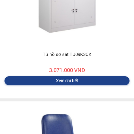
Tủ hồ sơ sắt TU09K3CK
3.071.000 VNĐ
Xem chi tiết