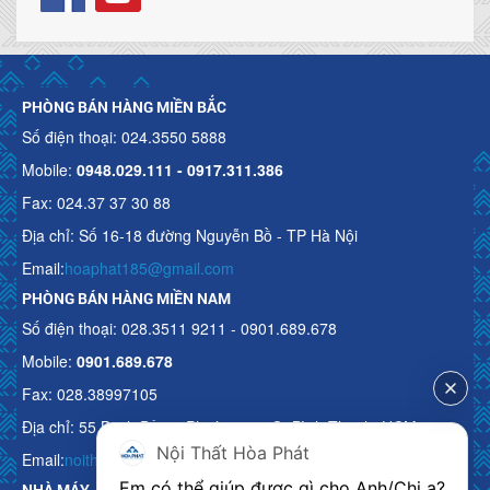
PHÒNG BÁN HÀNG MIỀN BẮC
Số điện thoại: 024.3550 5888
Mobile:
0948.029.111 - 0917.311.386
Fax: 024.37 37 30 88
Địa chỉ: Số 16-18 đường Nguyễn Bồ - TP Hà Nội
Email:
hoaphat185@gmail.com
PHÒNG BÁN HÀNG MIỀN NAM
Số điện thoại: 028.3511 9211 - 0901.689.678
Mobile:
0901.689.678
Fax: 028.38997105
Địa chỉ: 55 Bạch Đằng, Phường 15, Q. Bình Thạnh, HCM
Nội Thất Hòa Phát
Email:
noithathoaphattot@gmail.com
Em có thể giúp được gì cho Anh/Chị ạ? 
NHÀ MÁY