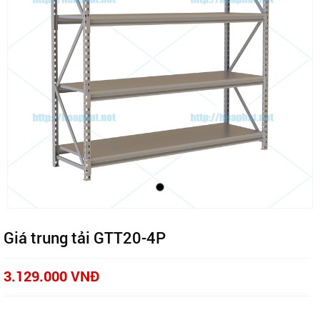
Giá trung tải GTT20-4P
3.129.000 VNĐ