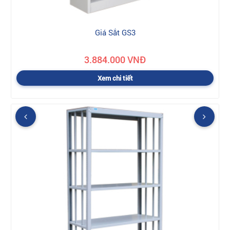
Giá Sắt GS3
3.884.000 VNĐ
Xem chi tiết