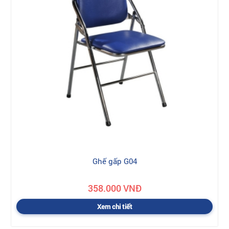
Ghế gấp G04
358.000 VNĐ
Xem chi tiết