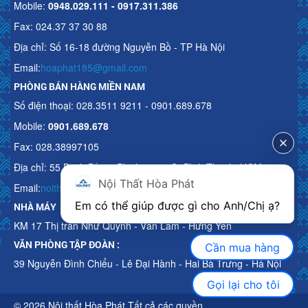
Mobile:
0948.029.111 - 0917.311.386
Fax: 024.37 37 30 88
Địa chỉ: Số 16-18 đường Nguyễn Bồ - TP Hà Nội
Email:
hoaphat185@gmail.com
PHÒNG BÁN HÀNG MIỀN NAM
Số điện thoại: 028.3511 9211 - 0901.689.678
Mobile:
0901.689.678
Fax: 028.38997105
Địa chỉ: 55 Bạch Đằng, Phường 15, Q. Bình Thạnh, HCM
Nội Thất Hòa Phát
Email:
noithathoaphattot@gmail.com
Em có thể giúp được gì cho Anh/Chị ạ? 
NHÀ MÁY
KM 17 Thị trấn Như Quỳnh - Văn Lâm - Hưng Yên
VĂN PHÒNG TẬP ĐOÀN :
Cần mua hàng
39 Nguyễn Đình Chiểu - Lê Đại Hành - Hai Bà Trưng - Hà Nội
Gọi lại cho tôi
© 2026 Nội thất Hòa Phát Tất cả các quyền