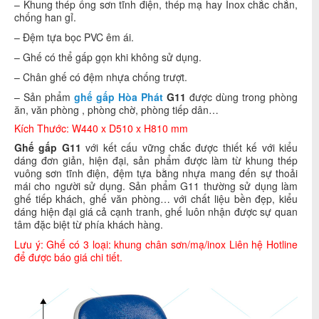
– Khung thép ống sơn tĩnh điện, thép mạ hay Inox chắc chắn,
chống han gỉ.
– Đệm tựa bọc PVC êm ái.
– Ghế có thể gấp gọn khi không sử dụng.
– Chân ghế có đệm nhựa chống trượt.
– Sản phẩm
ghế gấp Hòa Phát
G11
được dùng trong phòng
ăn, văn phòng , phòng chờ, phòng tiếp dân…
Kích Thước: W440 x D510 x H810 mm
Ghế gấp G11
với kết cấu vững chắc được thiết kế với kiểu
dáng đơn giản, hiện đại, sản phẩm được làm từ khung thép
vuông sơn tĩnh điện, đệm tựa bằng nhựa mang đến sự thoải
mái cho người sử dụng. Sản phẩm G11 thường sử dụng làm
ghế tiếp khách, ghế văn phòng… với chất liệu bền đẹp, kiểu
dáng hiện đại giá cả cạnh tranh, ghế luôn nhận được sự quan
tâm đặc biệt từ phía khách hàng.
Lưu ý: Ghế có 3 loại: khung chân sơn/mạ/inox Liên hệ Hotline
để được báo giá chi tiết.