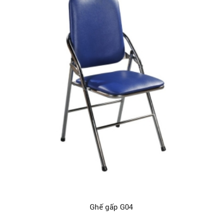
Ghế gấp G04