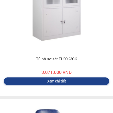
Tủ hồ sơ sắt TU09K3CK
3.071.000 VNĐ
Xem chi tiết