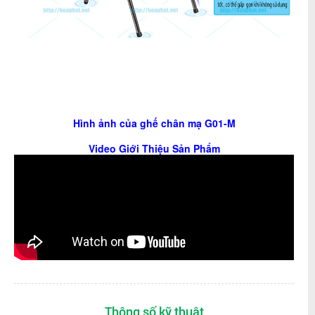
Hình ảnh của ghế chân mạ G01-M
Video Giới Thiệu Sản Phẩm
Thông số kỹ thuật