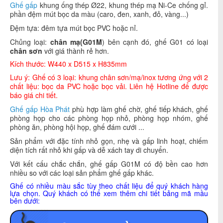
Ghế gấp
khung ống thép Ø22, khung thép mạ Ni-Ce chống gỉ.
phần đệm mút bọc da màu (caro, đen, xanh, đỏ, vàng...)
Đệm tựa: đêm tựa mút bọc PVC hoặc nỉ.
Chủng loại:
chân mạ(G01M
) bên cạnh đó, ghế G01 có loại
chân sơn
với giá thành rẻ hơn.
Kích thước: W440 x D515 x H835mm
Lưu ý: Ghế có 3 loại: khung chân sơn/mạ/inox tương ứng với 2
chất liệu: bọc da PVC hoặc bọc vải. Liên hệ Hotline để được
báo giá chi tiết.
Ghế gấp Hòa Phát
phù hợp làm ghế chờ, ghế tiếp khách, ghế
phòng họp cho các phòng họp nhỏ, phòng họp nhóm, ghế
phòng ăn, phòng hội họp, ghế đám cưới ...
Sản phẩm với đặc tính nhỏ gọn, nhẹ và gấp linh hoạt, chiếm
diện tích rất nhỏ khi gấp và dễ xách tay di chuyển.
Với kết cấu chắc chắn, ghế gấp G01M có độ bền cao hơn
nhiều so với các loại sản phẩm ghế gấp khác.
Ghế có nhiều màu sắc tùy theo chất liệu để quý khách hàng
lựa chọn. Quý khách có thể xem thêm chi tiết bảng mã mầu
bên dưới: