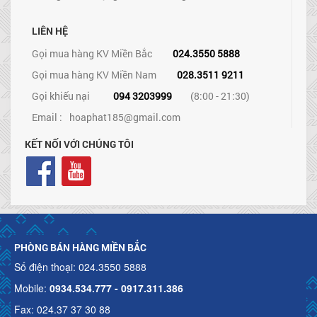
LIÊN HỆ
Gọi mua hàng KV Miền Bắc
024.3550 5888
Gọi mua hàng KV Miền Nam
028.3511 9211
Gọi khiếu nại
094 3203999
(8:00 - 21:30)
Email :
hoaphat185@gmail.com
KẾT NỐI VỚI CHÚNG TÔI
PHÒNG BÁN HÀNG MIỀN BẮC
Số điện thoại: 024.3550 5888
Mobile:
0934.534.777 - 0917.311.386
Fax: 024.37 37 30 88