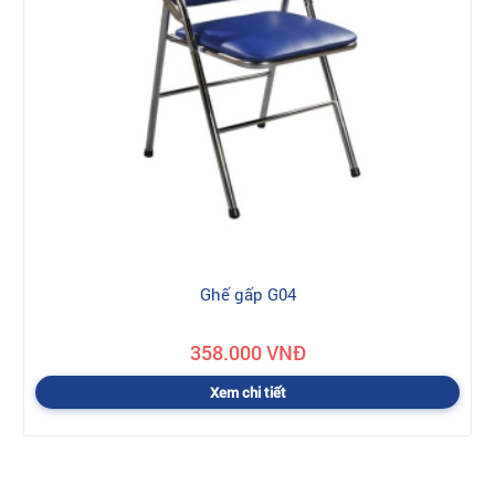
Ghế gấp G04
358.000 VNĐ
Xem chi tiết