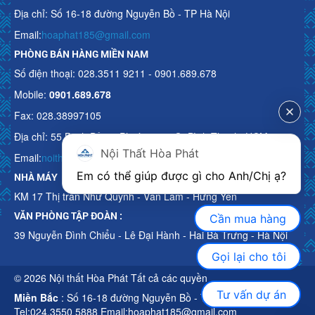
Địa chỉ: Số 16-18 đường Nguyễn Bồ - TP Hà Nội
Email:
hoaphat185@gmail.com
PHÒNG BÁN HÀNG MIỀN NAM
Số điện thoại: 028.3511 9211 - 0901.689.678
Mobile:
0901.689.678
Fax: 028.38997105
Địa chỉ: 55 Bạch Đằng, Phường 15, Q. Bình Thạnh, HCM
Nội Thất Hòa Phát
Email:
noithathoaphattot@gmail.com
Em có thể giúp được gì cho Anh/Chị ạ? 
NHÀ MÁY
KM 17 Thị trấn Như Quỳnh - Văn Lâm - Hưng Yên
VĂN PHÒNG TẬP ĐOÀN :
Cần mua hàng
39 Nguyễn Đình Chiểu - Lê Đại Hành - Hai Bà Trưng - Hà Nội
Gọi lại cho tôi
© 2026 Nội thất Hòa Phát Tất cả các quyền
Tư vấn dự án
Miền Bắc
: Số 16-18 đường Nguyễn Bồ - TP Hà Nội
Tel:024.3550 5888 Email:hoaphat185@gmail.com