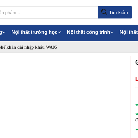
Tìm kiếm
g
Nội thất trường học
Nội thất công trình
Nội thất
hế khán đài nhập khẩu WA05
đ