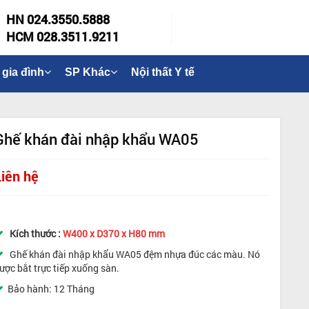
HN 024.3550.5888
HCM 028.3511.9211
 gia đình
SP Khác
Nội thất Y tế
Ghế khán đài nhập khẩu WA05
Liên hệ
Kích thước :
W400 x D370 x H80 mm
Ghế khán đài nhập khẩu WA05 đệm nhựa đúc các màu
. Nó
ược bắt trực tiếp xuống sàn.
Bảo hành: 12 Tháng