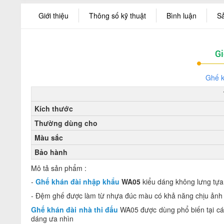
Giới thiệu
Thông số kỹ thuật
Bình luận
S
Gi
Ghế k
Kích thước
Thường dùng cho
Màu sắc
Bảo hành
Mô tả sản phẩm :
-
Ghế khán đài nhập khẩu
WA05
kiểu dáng không lưng tựa
- Đệm ghế được làm từ nhựa đúc màu có khả năng chịu ảnh h
Ghế khán đài nhà thi đấu
WA05 được dùng phổ biến tại các 
dáng ưa nhìn