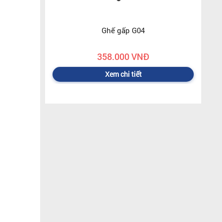
Ghế gấp G04
358.000 VNĐ
Xem chi tiết