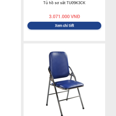
Tủ hồ sơ sắt TU09K3CK
3.071.000 VNĐ
Xem chi tiết