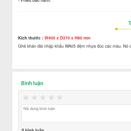
- Phiếu bảo hành.
T
Kích thước :
W400 x D370 x H80 mm
Ghế khán đài nhập khẩu WA05 đệm nhựa đúc các màu
. Nó
đ
Bình luận
★
★
★
★
★
0 bình luận