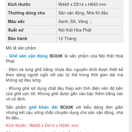
Kích thước
W465 x D514 x H650 mm
Thường dùng cho
Sân vận động, Nhà thi đấu
Màu sắc
Xanh, Đỏ, Vàng ...
Xuất xứ
Nội thất Hòa Phát
Bảo hành
12 Tháng
Mô tả sản phẩm :
-
Ghế sân vận động
SC03K
là sản phẩm của Nội thất Hoà
Phát
- Đệm và lưng ghế bằng nhựa đúc nguyên khối được thiết kế
theo dáng người ngồi với các tư thế trong thời gian dài mà
không sợ đau lưng.
- Khung ghế sử dụng chất liệu thép sơn tĩnh điện nên độ bền
của ghế cực tốt. Khung ghế được gắn vào bậc thềm bằng các
vít cố định.
Sản phẩm
ghế khán đài
SC03K
với kiểu dáng đơn giản
nhưng kết cấu vững chắc chuyên dụng cho sân vận động, nhà
thi đấu…
Kích thước : W450 x D410 x H295 mm