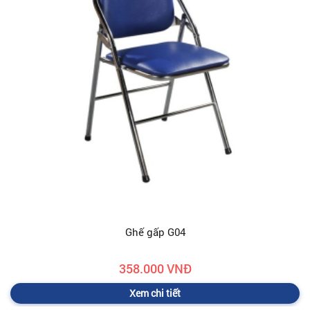
Ghế gấp G04
358.000 VNĐ
Xem chi tiết