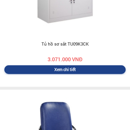
Tủ hồ sơ sắt TU09K3CK
3.071.000 VNĐ
Xem chi tiết