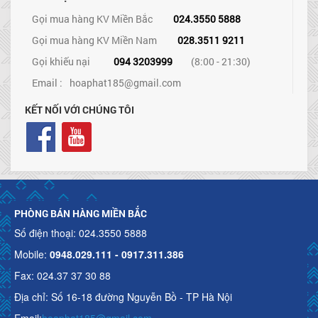
Gọi mua hàng KV Miền Bắc
024.3550 5888
Gọi mua hàng KV Miền Nam
028.3511 9211
Gọi khiếu nại
094 3203999
(8:00 - 21:30)
Email :
hoaphat185@gmail.com
KẾT NỐI VỚI CHÚNG TÔI
PHÒNG BÁN HÀNG MIỀN BẮC
Số điện thoại: 024.3550 5888
Mobile:
0948.029.111 - 0917.311.386
Fax: 024.37 37 30 88
Địa chỉ: Số 16-18 đường Nguyễn Bồ - TP Hà Nội
Email:
hoaphat185@gmail.com