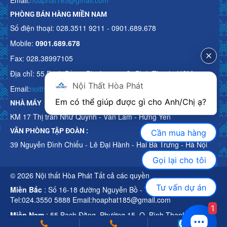
PHÒNG BÁN HÀNG MIỀN NAM
Số điện thoại: 028.3511 9211 - 0901.689.678
Mobile:
0901.689.678
Fax: 028.38997105
Địa chỉ: 55 Bạch Đằng, Phường 15, Q. Bình Thạnh, HCM
Nội Thất Hòa Phát
Email:
noithathoaphattot@gmail.com
Em có thể giúp được gì cho Anh/Chị ạ? 
NHÀ MÁY
KM 17 Thị trấn Như Quỳnh - Văn Lâm - Hưng Yên
VĂN PHÒNG TẬP ĐOÀN :
Cần mua hàng
39 Nguyễn Đình Chiểu - Lê Đại Hành - Hai Bà Trưng - Hà Nội
Gọi lại cho tôi
© 2026 Nội thất Hòa Phát Tất cả các quyền
Tư vấn dự án
Miền Bắc
: Số 16-18 đường Nguyễn Bồ - TP Hà Nội
Tel:024.3550 5888 Email:hoaphat185@gmail.com
1
Miền Nam
: 55 Bạch Đằng, Phường 15, Q. Bình Thạnh, HCM
Tel:028.3511 9211 Email:noithathoaphattot@gmail.com