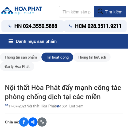
Tìm kiếm
HN 024.3550.5888
HCM 028.3511.9211
Danh mục sản phẩm
Thông tin sản phẩm
Tin hoạt động
Thông tin hữu ích
Đại lý Hòa Phát
Nội thất Hòa Phát đẩy mạnh công tác
phòng chống dịch tại các miền
17-07-2021
Nội thất Hòa Phát
1661 lượt xem
Chia sẻ: