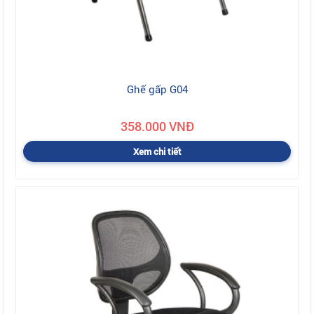
Ghế gấp G04
358.000 VNĐ
Xem chi tiết