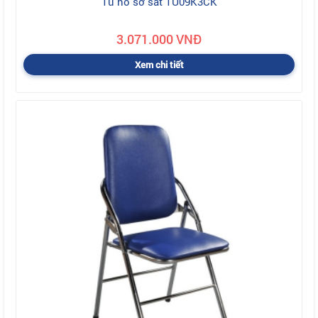
Tủ hồ sơ sắt TU09K3CK
3.071.000 VNĐ
Xem chi tiết