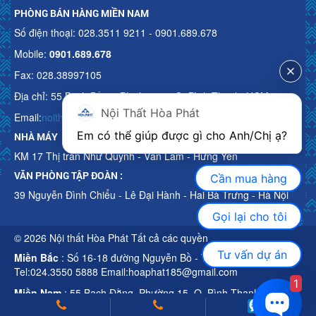
PHÒNG BÁN HÀNG MIỀN NAM
Số điện thoại: 028.3511 9211 - 0901.689.678
Mobile:
0901.689.678
Fax: 028.38997105
Địa chỉ: 55 Bạch Đằng, Phường 15, Q. Bình Thạnh, HCM
Nội Thất Hòa Phát
Email:
noithathoaphattot@gmail.com
Em có thể giúp được gì cho Anh/Chị ạ? 
NHÀ MÁY
KM 17 Thị trấn Như Quỳnh - Văn Lâm - Hưng Yên
VĂN PHÒNG TẬP ĐOÀN :
Cần mua hàng
39 Nguyễn Đình Chiểu - Lê Đại Hành - Hai Bà Trưng - Hà Nội
Gọi lại cho tôi
© 2026 Nội thất Hòa Phát Tất cả các quyền
Tư vấn dự án
Miền Bắc
: Số 16-18 đường Nguyễn Bồ - TP Hà Nội
Tel:024.3550 5888 Email:hoaphat185@gmail.com
1
Miền Nam
: 55 Bạch Đằng, Phường 15, Q. Bình Thạnh, HCM
Tel:028.3511 9211 Email:noithathoaphattot@gmail.com