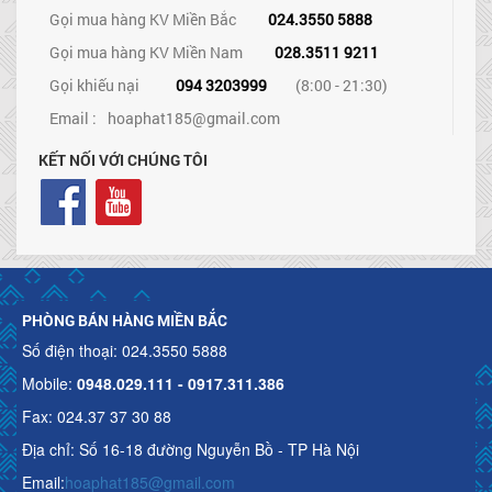
Gọi mua hàng KV Miền Bắc
024.3550 5888
Gọi mua hàng KV Miền Nam
028.3511 9211
Gọi khiếu nại
094 3203999
(8:00 - 21:30)
Email :
hoaphat185@gmail.com
KẾT NỐI VỚI CHÚNG TÔI
PHÒNG BÁN HÀNG MIỀN BẮC
Số điện thoại: 024.3550 5888
Mobile:
0948.029.111 - 0917.311.386
Fax: 024.37 37 30 88
Địa chỉ: Số 16-18 đường Nguyễn Bồ - TP Hà Nội
Email:
hoaphat185@gmail.com