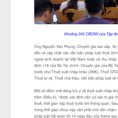
Khoảng 200 CBCNV của Tập đoà
Ông Nguyễn Văn Phụng, Chuyên gia cao cấp, Vụ t
dẫn và cập nhật các văn bản pháp luật thuế 2016
ngoài kinh doanh tại Việt Nam hoặc có thu nhập 
định 118 của Bộ Tài chính. Chuyên gia của Bộ Tà
trước như Thuế xuất nhập khẩu (XNK), Thuế GTGT
Thuế tự vệ, Thuế nhà thầu, văn bản pháp luật về
Một số điểm mới đáng lưu ý về thuế xuất nhập kh
trăm (Điều 6), “được xác định căn cứ vào trị giá t
thuế; thời gian nộp thuế trước khi thông quan, S
trong thời gian chưa nộp vẫn phải tính tiền chậ
pháp luật hải quan thì 10 ngày đầu của tháng sau 