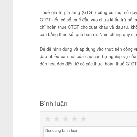
Thuế giá trị gia tăng (GTGT) cũng có một số qu
GTGT nếu có số thuế đầu vào chưa khấu trừ hết sau
chỉ hoàn thuế GTGT cho xuất khẩu và đầu tư, kh
cân bằng theo kết quả bán ra. Nhìn chung quy đị
Để dễ hình dung và áp dụng vào thực tiễn công v
đáp nhiều câu hỏi của các cán bộ nghiệp vụ của
đến hóa đơn điện tử có xác thực, hoàn thuế GTG
Bình luận
★
★
★
★
★