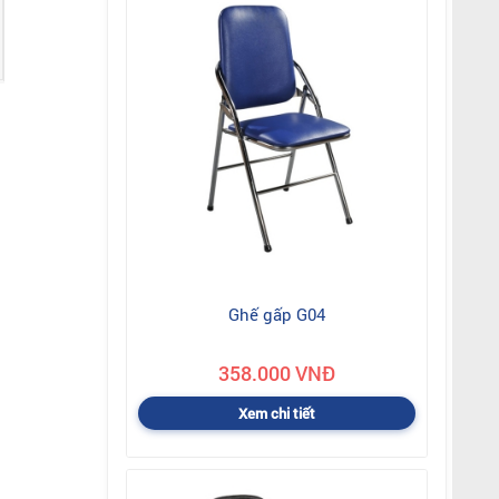
Ghế gấp G04
358.000 VNĐ
Xem chi tiết