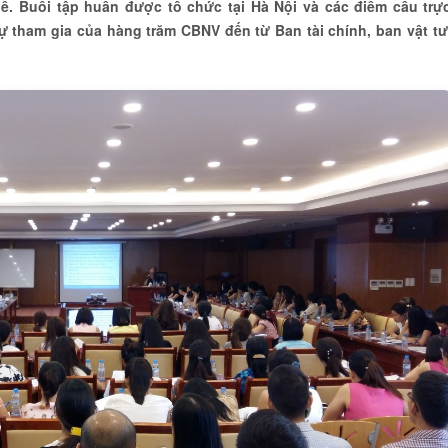
ế. Buổi tập huấn được tổ chức tại Hà Nội và các điểm cầu trự
 tham gia của hàng trăm CBNV đến từ Ban tài chính, ban vật tư