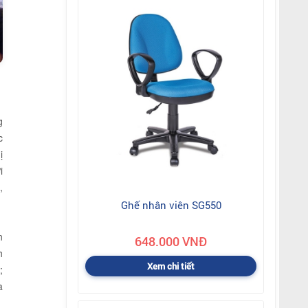
g
c
ị
i
,
Ghế nhân viên SG550
n
648.000 VNĐ
h
Xem chi tiết
;
a