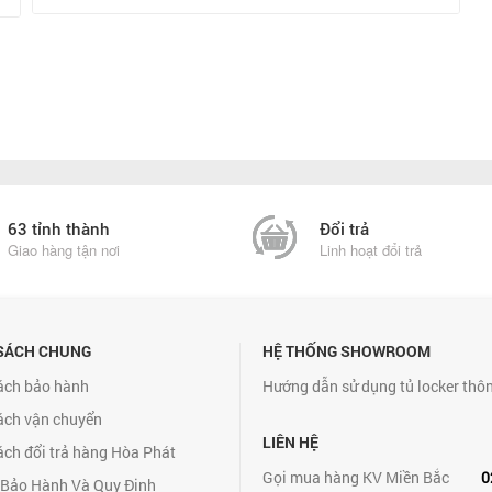
63 tỉnh thành
Đổi trả
Giao hàng tận nơi
Linh hoạt đổi trả
SÁCH CHUNG
HỆ THỐNG SHOWROOM
ách bảo hành
Hướng dẫn sử dụng tủ locker thô
ách vận chuyển
LIÊN HỆ
ách đổi trả hàng Hòa Phát
Gọi mua hàng KV Miền Bắc
0
 Bảo Hành Và Quy Định