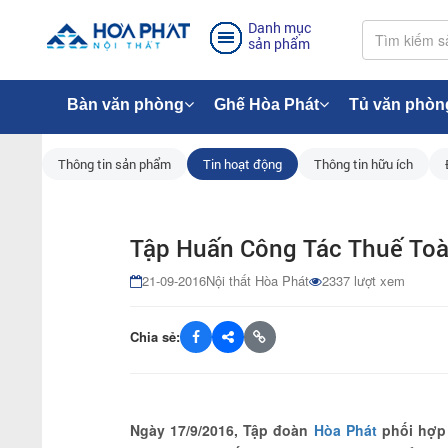
Danh mục
sản phẩm
Bàn văn phòng
Ghế Hòa Phát
Tủ văn phòn
Thông tin sản phẩm
Tin hoạt động
Thông tin hữu ích
Tập Huấn Công Tác Thuế To
21-09-2016
Nội thất Hòa Phát
2337 lượt xem
Chia sẻ:
Ngày 17/9/2016, Tập đoàn
Hòa Phát
phối hợp 