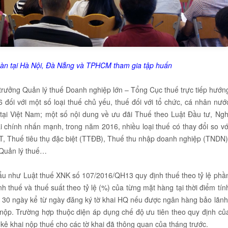
n tại Hà Nội, Đà Nẵng và TPHCM tham gia tập huấn
rưởng Quản lý thuế Doanh nghiệp lớn – Tổng Cục thuế trực tiếp hướn
 đối với một số loại thuế chủ yếu, thuế đối với tổ chức, cá nhân nướ
tại Việt Nam; một số nội dung về ưu đãi Thuế theo Luật Đầu tư, Ngh
i chính nhấn mạnh, trong năm 2016, nhiều loại thuế có thay đổi so vớ
, Thuế tiêu thụ đặc biệt (TTĐB), Thuế thu nhập doanh nghiệp (TNDN)
 Quản lý thuế…
ẩu như Luật thuế XNK số 107/2016/QH13 quy định thuế theo tỷ lệ phầ
ính thuế và thuế suất theo tỷ lệ (%) của từng mặt hàng tại thời điểm tín
au 30 ngày kể từ ngày đăng ký tờ khai HQ nếu được ngân hàng bảo lãnh
m nộp. Trường hợp thuộc diện áp dụng chế độ ưu tiên theo quy định củ
kê khai nộp thuế cho các tờ khai đã thông quan của tháng trước.