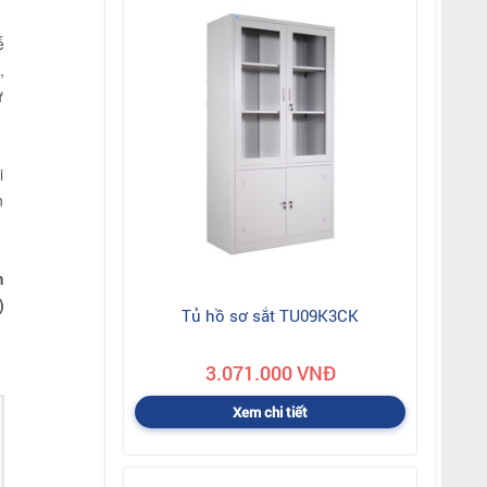
ế
,
ự
i
n
n
)
Tủ hồ sơ sắt TU09K3CK
3.071.000 VNĐ
Xem chi tiết