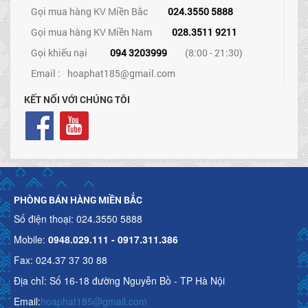
Gọi mua hàng KV Miền Bắc
024.3550 5888
Gọi mua hàng KV Miền Nam
028.3511 9211
Gọi khiếu nại
094 3203999
(8:00 - 21:30)
Email :
hoaphat185@gmail.com
KẾT NỐI VỚI CHÚNG TÔI
PHÒNG BÁN HÀNG MIỀN BẮC
Số điện thoại: 024.3550 5888
Mobile:
0948.029.111 - 0917.311.386
Fax: 024.37 37 30 88
Địa chỉ: Số 16-18 đường Nguyễn Bồ - TP Hà Nội
Email:
hoaphat185@gmail.com