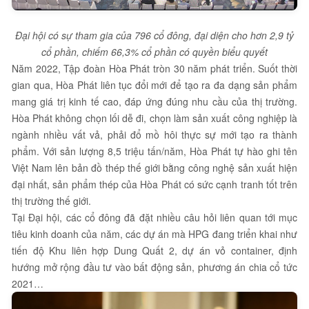
Đại hội có sự tham gia của 796 cổ đông, đại diện cho hơn 2,9 tỷ
cổ phần, chiếm 66,3% cổ phần có quyền biểu quyết
Năm 2022, Tập đoàn Hòa Phát tròn 30 năm phát triển. Suốt thời
gian qua, Hòa Phát liên tục đổi mới để tạo ra đa dạng sản phẩm
mang giá trị kinh tế cao, đáp ứng đúng nhu cầu của thị trường.
Hòa Phát không chọn lối dễ đi, chọn làm sản xuất công nghiệp là
ngành nhiều vất vả, phải đổ mồ hôi thực sự mới tạo ra thành
phẩm. Với sản lượng 8,5 triệu tấn/năm, Hòa Phát tự hào ghi tên
Việt Nam lên bản đồ thép thế giới bằng công nghệ sản xuất hiện
đại nhất, sản phẩm thép của Hòa Phát có sức cạnh tranh tốt trên
thị trường thế giới.
Tại Đại hội, các cổ đông đã đặt nhiều câu hỏi liên quan tới mục
tiêu kinh doanh của năm, các dự án mà HPG đang triển khai như
tiến độ Khu liên hợp Dung Quất 2, dự án vỏ container, định
hướng mở rộng đầu tư vào bất động sản, phương án chia cổ tức
2021…