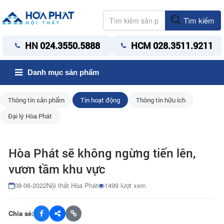
Tìm kiếm
HN 024.3550.5888
HCM 028.3511.9211
Danh mục sản phẩm
Thông tin sản phẩm
Tin hoạt động
Thông tin hữu ích
Đại lý Hòa Phát
Hòa Phát sẽ không ngừng tiến lên,
vươn tầm khu vực
08-06-2022
Nội thất Hòa Phát
1499 lượt xem
Chia sẻ: