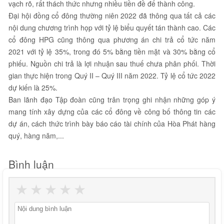
vạch rõ, rất thách thức nhưng nhiều tiền đề để thành công.
Đại hội đồng cổ đông thường niên 2022 đã thông qua tất cả các
nội dung chương trình họp với tỷ lệ biểu quyết tán thành cao. Các
cổ đông HPG cũng thông qua phương án chi trả cổ tức năm
2021 với tỷ lệ 35%, trong đó 5% bằng tiền mặt và 30% bằng cổ
phiếu. Nguồn chi trả là lợi nhuận sau thuế chưa phân phối. Thời
gian thực hiện trong Quý II – Quý III năm 2022. Tỷ lệ cổ tức 2022
dự kiến là 25%.
Ban lãnh đạo Tập đoàn cũng trân trọng ghi nhận những góp ý
mang tính xây dựng của các cổ đông về công bố thông tin các
dự án, cách thức trình bày báo cáo tài chính của Hòa Phát hàng
quý, hàng năm,...
Bình luận
★
★
★
★
★