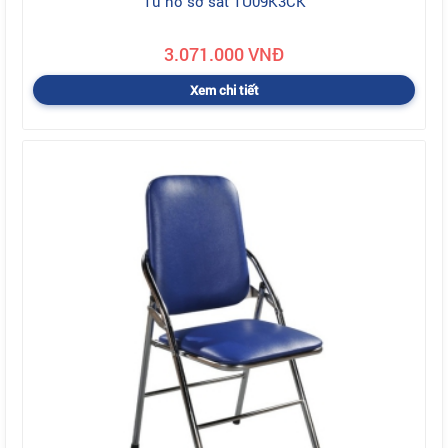
Tủ hồ sơ sắt TU09K3CK
3.071.000 VNĐ
Xem chi tiết