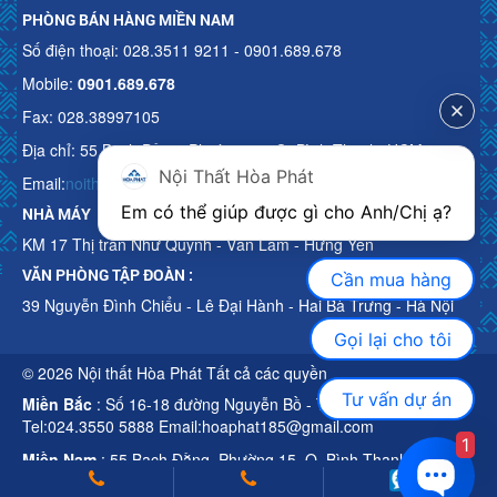
PHÒNG BÁN HÀNG MIỀN NAM
Số điện thoại: 028.3511 9211 - 0901.689.678
Mobile:
0901.689.678
Fax: 028.38997105
Địa chỉ: 55 Bạch Đằng, Phường 15, Q. Bình Thạnh, HCM
Nội Thất Hòa Phát
Email:
noithathoaphattot@gmail.com
Em có thể giúp được gì cho Anh/Chị ạ? 
NHÀ MÁY
KM 17 Thị trấn Như Quỳnh - Văn Lâm - Hưng Yên
VĂN PHÒNG TẬP ĐOÀN :
Cần mua hàng
39 Nguyễn Đình Chiểu - Lê Đại Hành - Hai Bà Trưng - Hà Nội
Gọi lại cho tôi
© 2026 Nội thất Hòa Phát Tất cả các quyền
Tư vấn dự án
Miền Bắc
: Số 16-18 đường Nguyễn Bồ - TP Hà Nội
Tel:024.3550 5888 Email:hoaphat185@gmail.com
1
Miền Nam
: 55 Bạch Đằng, Phường 15, Q. Bình Thạnh, HCM
Tel:028.3511 9211 Email:noithathoaphattot@gmail.com