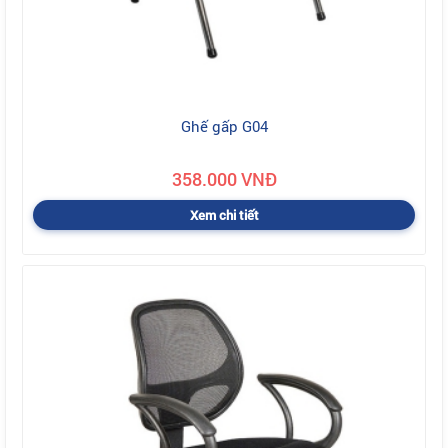
Ghế gấp G04
358.000 VNĐ
Xem chi tiết