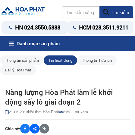
Tìm kiếm
HN 024.3550.5888
HCM 028.3511.9211
Danh mục sản phẩm
Thông tin sản phẩm
Tin hoạt động
Thông tin hữu ích
Đại lý Hòa Phát
Năng lượng Hòa Phát làm lễ khởi
động sấy lò giai đoạn 2
21-06-2013
Nội thất Hòa Phát
2158 lượt xem
Chia sẻ: