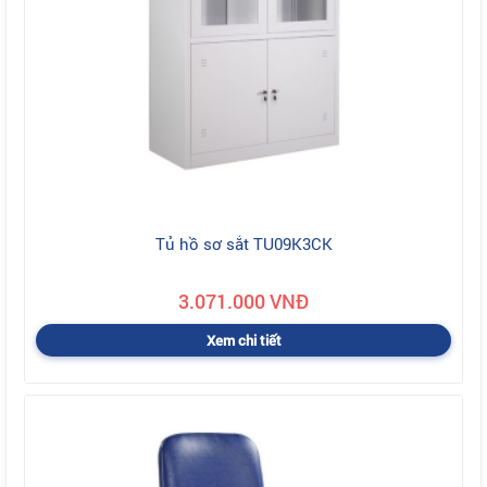
Tủ hồ sơ sắt TU09K3CK
3.071.000 VNĐ
Xem chi tiết