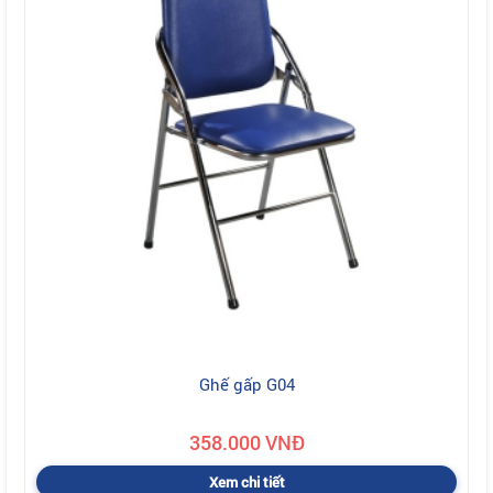
Ghế gấp G04
358.000 VNĐ
Xem chi tiết