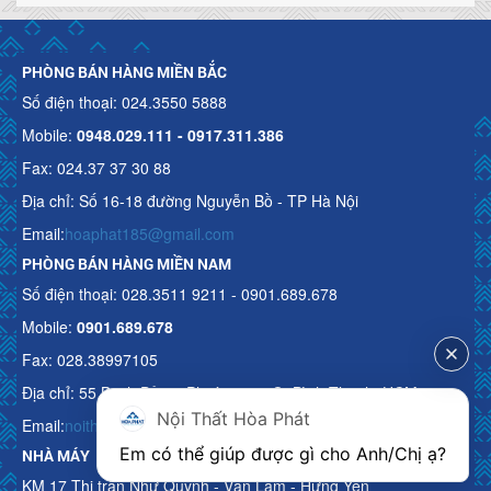
PHÒNG BÁN HÀNG MIỀN BẮC
Số điện thoại: 024.3550 5888
Mobile:
0948.029.111 - 0917.311.386
Fax: 024.37 37 30 88
Địa chỉ: Số 16-18 đường Nguyễn Bồ - TP Hà Nội
Email:
hoaphat185@gmail.com
PHÒNG BÁN HÀNG MIỀN NAM
Số điện thoại: 028.3511 9211 - 0901.689.678
Mobile:
0901.689.678
Fax: 028.38997105
Địa chỉ: 55 Bạch Đằng, Phường 15, Q. Bình Thạnh, HCM
Nội Thất Hòa Phát
Email:
noithathoaphattot@gmail.com
Em có thể giúp được gì cho Anh/Chị ạ? 
NHÀ MÁY
KM 17 Thị trấn Như Quỳnh - Văn Lâm - Hưng Yên