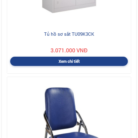
Tủ hồ sơ sắt TU09K3CK
3.071.000 VNĐ
Xem chi tiết