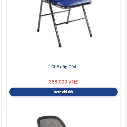
Ghế gấp G04
358.000 VNĐ
Xem chi tiết