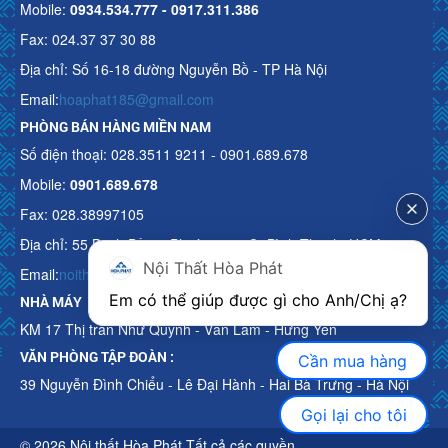
Mobile:
0934.534.777 - 0917.311.386
Fax: 024.37 37 30 88
Địa chỉ: Số 16-18 đường Nguyễn Bồ - TP Hà Nội
Email:
hoaphat185@gmail.com
PHÒNG BÁN HÀNG MIỀN NAM
Số điện thoại: 028.3511 9211 - 0901.689.678
Mobile:
0901.689.678
Fax: 028.38997105
Địa chỉ: 55 Bạch Đằng, Phường 15, Q. Bình Thạnh, HCM
Nội Thất Hòa Phát
Email:
noithathoaphattot@gmail.com
Em có thể giúp được gì cho Anh/Chị ạ? 
NHÀ MÁY
KM 17 Thị trấn Như Quỳnh - Văn Lâm - Hưng Yên
VĂN PHÒNG TẬP ĐOÀN :
Cần mua hàng
39 Nguyễn Đình Chiểu - Lê Đại Hành - Hai Bà Trưng - Hà Nội
Gọi lại cho tôi
© 2026 Nội thất Hòa Phát Tất cả các quyền