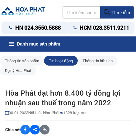
Tìm kiếm
HN 024.3550.5888
HCM 028.3511.9211
Danh mục sản phẩm
Thông tin sản phẩm
Tin hoạt động
Thông tin hữu ích
Đại lý Hòa Phát
Hòa Phát đạt hơn 8.400 tỷ đồng lợi
nhuận sau thuế trong năm 2022
30-01-2023
Nội thất Hòa Phát
1328 lượt xem
Chia sẻ: