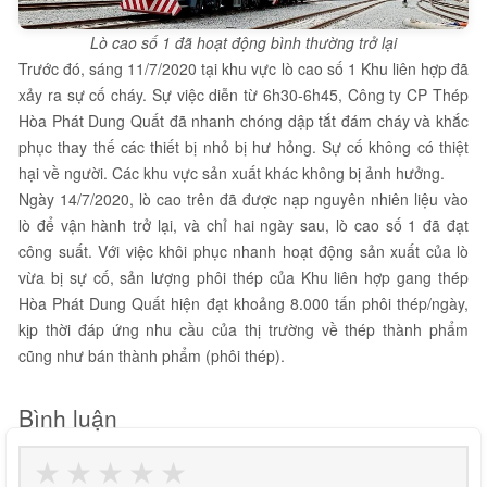
Lò cao số 1 đã hoạt động bình thường trở lại
Trước đó, sáng 11/7/2020 tại khu vực lò cao số 1 Khu liên hợp đã
xảy ra sự cố cháy. Sự việc diễn từ 6h30-6h45, Công ty CP Thép
Hòa Phát Dung Quất đã nhanh chóng dập tắt đám cháy và khắc
phục thay thế các thiết bị nhỏ bị hư hỏng. Sự cố không có thiệt
hại về người. Các khu vực sản xuất khác không bị ảnh hưởng.
Ngày 14/7/2020, lò cao trên đã được nạp nguyên nhiên liệu vào
lò để vận hành trở lại, và chỉ hai ngày sau, lò cao số 1 đã đạt
công suất. Với việc khôi phục nhanh hoạt động sản xuất của lò
vừa bị sự cố, sản lượng phôi thép của Khu liên hợp gang thép
Hòa Phát Dung Quất hiện đạt khoảng 8.000 tấn phôi thép/ngày,
kịp thời đáp ứng nhu cầu của thị trường về thép thành phẩm
cũng như bán thành phẩm (phôi thép).
Bình luận
★
★
★
★
★