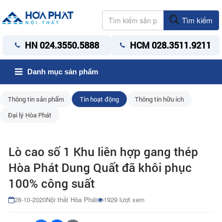
Tìm kiếm
HN 024.3550.5888
HCM 028.3511.9211
Danh mục sản phẩm
Thông tin sản phẩm
Tin hoạt động
Thông tin hữu ích
Đại lý Hòa Phát
Lò cao số 1 Khu liên hợp gang thép
Hòa Phát Dung Quất đã khôi phục
100% công suất
28-10-2020
Nội thất Hòa Phát
1929 lượt xem