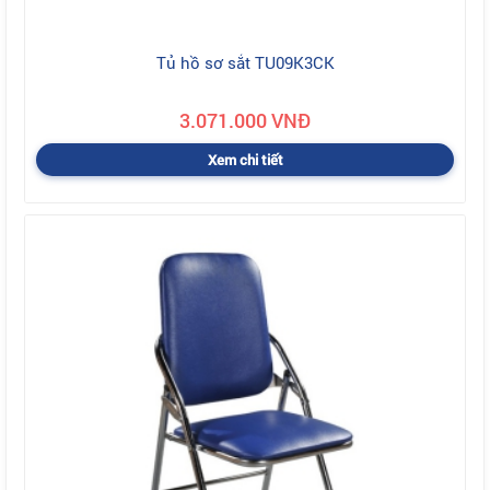
Tủ hồ sơ sắt TU09K3CK
3.071.000 VNĐ
Xem chi tiết