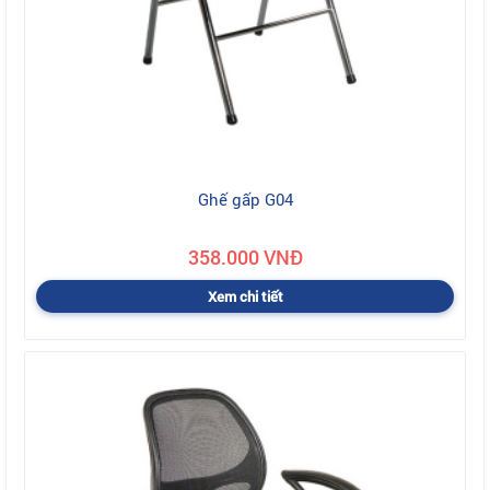
Ghế gấp G04
358.000 VNĐ
Xem chi tiết