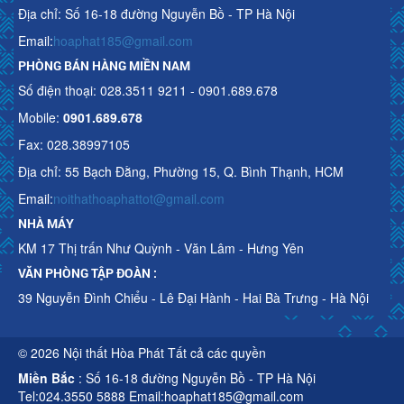
Địa chỉ: Số 16-18 đường Nguyễn Bồ - TP Hà Nội
Email:
hoaphat185@gmail.com
PHÒNG BÁN HÀNG MIỀN NAM
Số điện thoại: 028.3511 9211 - 0901.689.678
Mobile:
0901.689.678
Fax: 028.38997105
Địa chỉ: 55 Bạch Đằng, Phường 15, Q. Bình Thạnh, HCM
Email:
noithathoaphattot@gmail.com
NHÀ MÁY
KM 17 Thị trấn Như Quỳnh - Văn Lâm - Hưng Yên
VĂN PHÒNG TẬP ĐOÀN :
39 Nguyễn Đình Chiểu - Lê Đại Hành - Hai Bà Trưng - Hà Nội
© 2026 Nội thất Hòa Phát Tất cả các quyền
Miền Bắc
: Số 16-18 đường Nguyễn Bồ - TP Hà Nội
Tel:024.3550 5888 Email:hoaphat185@gmail.com