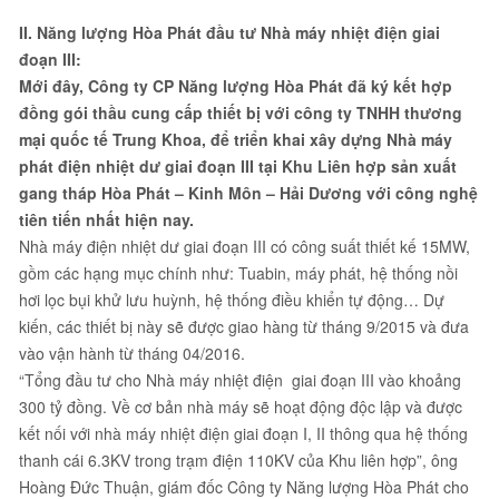
II. Năng lượng Hòa Phát đầu tư Nhà máy nhiệt điện giai
đoạn III:
Mới đây, Công ty CP Năng lượng Hòa Phát đã ký kết hợp
đồng gói thầu cung cấp thiết bị với công ty TNHH thương
mại quốc tế Trung Khoa, để triển khai xây dựng Nhà máy
phát điện nhiệt dư giai đoạn III tại Khu Liên hợp sản xuất
gang tháp Hòa Phát – Kinh Môn – Hải Dương với công nghệ
tiên tiến nhất hiện nay.
Nhà máy điện nhiệt dư giai đoạn III có công suất thiết kế 15MW,
gồm các hạng mục chính như: Tuabin, máy phát, hệ thống nồi
hơi lọc bụi khử lưu huỳnh, hệ thống điều khiển tự động… Dự
kiến, các thiết bị này sẽ được giao hàng từ tháng 9/2015 và đưa
vào vận hành từ tháng 04/2016.
“Tổng đầu tư cho Nhà máy nhiệt điện giai đoạn III vào khoảng
300 tỷ đồng. Về cơ bản nhà máy sẽ hoạt động độc lập và được
kết nối với nhà máy nhiệt điện giai đoạn I, II thông qua hệ thống
thanh cái 6.3KV trong trạm điện 110KV của Khu liên hợp”, ông
Hoàng Đức Thuận, giám đốc Công ty Năng lượng Hòa Phát cho