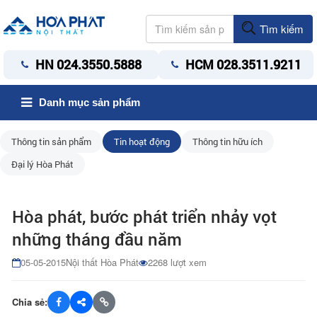
Tìm kiếm
HN 024.3550.5888
HCM 028.3511.9211
Danh mục sản phẩm
Thông tin sản phẩm
Tin hoạt động
Thông tin hữu ích
Đại lý Hòa Phát
Hòa phát, bước phát triển nhảy vọt
những tháng đầu năm
05-05-2015
Nội thất Hòa Phát
2268 lượt xem
Chia sẻ: