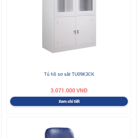
Tủ hồ sơ sắt TU09K3CK
3.071.000 VNĐ
Xem chi tiết