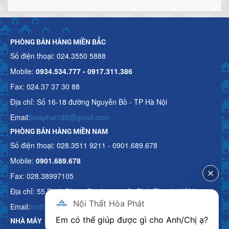
PHÒNG BÁN HÀNG MIỀN BẮC
Số điện thoại: 024.3550 5888
Mobile:
0934.534.777 - 0917.311.386
Fax: 024.37 37 30 88
Địa chỉ: Số 16-18 đường Nguyễn Bồ - TP Hà Nội
Email:
hoaphat185@gmail.com
PHÒNG BÁN HÀNG MIỀN NAM
Số điện thoại: 028.3511 9211 - 0901.689.678
Mobile:
0901.689.678
Fax: 028.38997105
Địa chỉ: 55 Bạch Đằng, Phường 15, Q. Bình Thạnh, HCM
Nội Thất Hòa Phát
Email:
noithathoaphattot@gmail.com
Em có thể giúp được gì cho Anh/Chị ạ? 
NHÀ MÁY