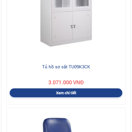
Tủ hồ sơ sắt TU09K3CK
3.071.000 VNĐ
Xem chi tiết