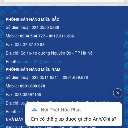
PHÒNG BÁN HÀNG MIỀN BẮC
Số điện thoại: 024.3550 5888
Mobile:
0934.534.777 - 0917.311.386
Fax: 024.37 37 30 88
Địa chỉ: Số 16-18 đường Nguyễn Bồ - TP Hà Nội
Email:
hoaphat185@gmail.com
PHÒNG BÁN HÀNG MIỀN NAM
Số điện thoại: 028.3511 9211 - 0901.689.678
Mobile:
0901.689.678
Fax: 028.38997105
Địa chỉ: 55 Bạch Đằng, Phường 15, Q. Bình Thạnh, HCM
Nội Thất Hòa Phát
Email:
noithathoaphattot@gmail.com
Em có thể giúp được gì cho Anh/Chị ạ? 
NHÀ MÁY
KM 17 Thị trấn Như Quỳnh - Văn Lâm - Hưng Yên