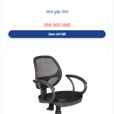
Ghế gấp G04
358.000 VNĐ
Xem chi tiết