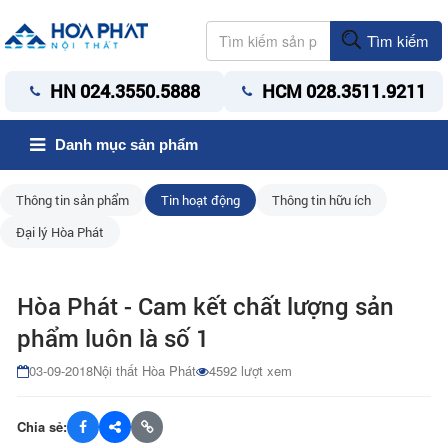
Tìm kiếm
HN 024.3550.5888
HCM 028.3511.9211
Danh mục sản phẩm
Thông tin sản phẩm
Tin hoạt động
Thông tin hữu ích
Đại lý Hòa Phát
Hòa Phát - Cam kết chất lượng sản
phẩm luôn là số 1
03-09-2018
Nội thất Hòa Phát
4592 lượt xem
Chia sẻ: