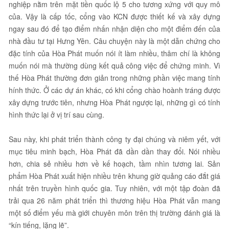
nghiệp nằm trên mặt tiền quốc lộ 5 cho tương xứng với quy mô
của. Vậy là cấp tốc, cổng vào KCN được thiết kế và xây dựng
ngay sau đó để tạo điểm nhấn nhận diện cho một điểm đến của
nhà đầu tư tại Hưng Yên. Câu chuyện này là một dẫn chứng cho
đặc tính của Hòa Phát muốn nói ít làm nhiều, thâm chí là không
muốn nói mà thường dùng kết quả công việc để chứng minh. Vì
thế Hòa Phát thường đơn giản trong những phần việc mang tính
hính thức. Ở các dự án khác, có khi cổng chào hoành tráng được
xây dựng trước tiên, nhưng Hòa Phát ngược lại, những gì có tính
hình thức lại ở vị trí sau cùng.
Sau này, khi phát triển thành công ty đại chúng và niêm yết, với
mục tiêu minh bạch, Hòa Phát đã dần dần thay đổi. Nói nhiều
hơn, chia sẻ nhiều hơn về kế hoạch, tầm nhìn tương lai. Sản
phẩm Hòa Phát xuất hiện nhiều trên khung giờ quảng cáo đắt giá
nhất trên truyền hình quốc gia. Tuy nhiên, với một tập đoàn đã
trải qua 26 năm phát triển thì thương hiệu Hòa Phát vẫn mang
một số điểm yếu mà giới chuyên môn trên thị trường đánh giá là
“kín tiếng, lặng lẽ”.