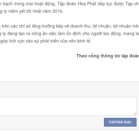
inh bạch trong mọi hoạt động, Tập đoàn Hòa Phát tiếp tục được Tạp ch
 ty niêm yết tốt nhất năm 2016.
rên các chỉ số tăng trưởng kép về doanh thu, lợi nhuận, lợi nhuận trê
g ty đang tạo ra công ăn việc làm ổn định cho người lao động, mang lạ
góp tích cực vào sự phát triển của nền kinh tế.
Theo cổng thông tin tập đoà
Gửi bình luận