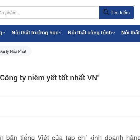
Tìm kiếm
g
Nội thất trường học
Nội thất công trình
Nội thất
Đại lý Hòa Phát
ông ty niêm yết tốt nhất VN"
n bản tiếng Việt của tạp chí kinh doanh hàn