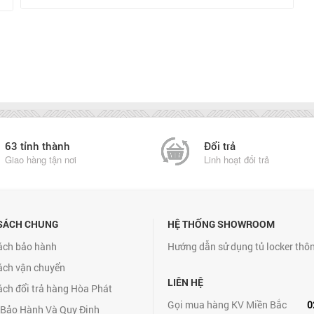
63 tỉnh thành
Đổi trả
Giao hàng tận nơi
Linh hoạt đổi trả
SÁCH CHUNG
HỆ THỐNG SHOWROOM
ách bảo hành
Hướng dẫn sử dụng tủ locker thô
ách vận chuyển
LIÊN HỆ
ách đổi trả hàng Hòa Phát
Gọi mua hàng KV Miền Bắc
0
 Bảo Hành Và Quy Định