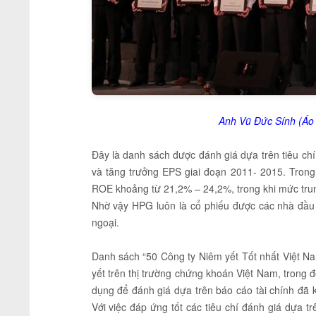
Anh Vũ Đức Sính (Áo 
Đây là danh sách được đánh giá dựa trên tiêu chí 
và tăng trưởng EPS giai đoạn 2011- 2015. Tron
ROE khoảng từ 21,2% – 24,2%, trong khi mức tru
Nhờ vậy HPG luôn là cổ phiếu được các nhà đầu
ngoại.
Danh sách “50 Công ty Niêm yết Tốt nhất Việt Na
yết trên thị trường chứng khoán Việt Nam, trong 
dụng để đánh giá dựa trên báo cáo tài chính đã k
Với việc đáp ứng tốt các tiêu chí đánh giá dựa tr