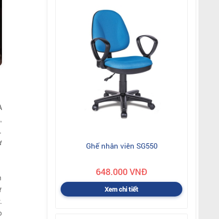
A
,
.
ư
Ghế nhân viên SG550
648.000 VNĐ
m
ử
Xem chi tiết
.
o