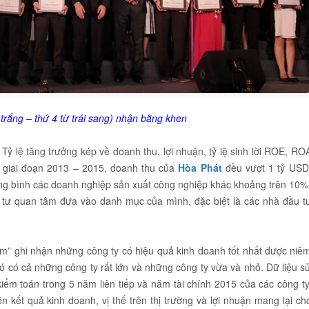
trắng – thứ 4 từ trái sang) nhận bằng khen
Tỷ lệ tăng trưởng kép về doanh thu, lợi nhuận, tỷ lệ sinh lời ROE, RO
g giai đoạn 2013 – 2015, doanh thu của
Hòa Phát
đều vượt 1 tỷ USD
ng bình các doanh nghiệp sản xuất công nghiệp khác khoảng trên 10%
 tư quan tâm đưa vào danh mục của mình, đặc biệt là các nhà đầu t
m” ghi nhận những công ty có hiệu quả kinh doanh tốt nhất được niê
đó có cả những công ty rất lớn và những công ty vừa và nhỏ. Dữ liệu s
iểm toán trong 5 năm liên tiếp và năm tài chính 2015 của các công ty
ên kết quả kinh doanh, vị thế trên thị trường và lợi nhuận mang lại ch