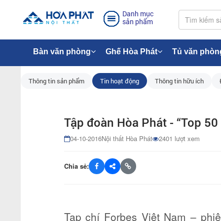
Danh mục
sản phẩm
Bàn văn phòng
Ghế Hòa Phát
Tủ văn phòn
Thông tin sản phẩm
Tin hoạt động
Thông tin hữu ích
Tập đoàn Hòa Phát - “Top 50 C
04-10-2016
Nội thất Hòa Phát
2401 lượt xem
Chia sẻ:
Tạp chí Forbes Việt Nam – phiê