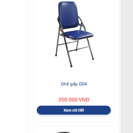
Ghế gấp G04
358.000 VNĐ
Xem chi tiết