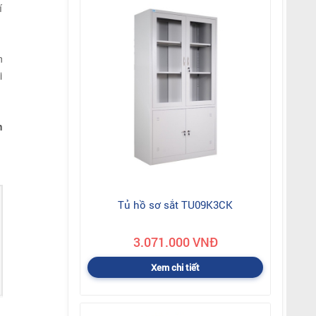
í
n
i
n
Tủ hồ sơ sắt TU09K3CK
3.071.000 VNĐ
Xem chi tiết